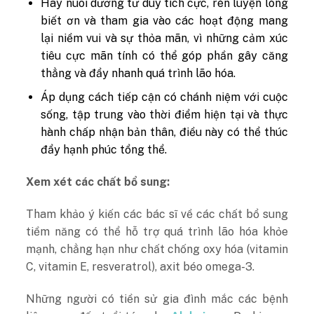
Hãy nuôi dưỡng tư duy tích cực, rèn luyện lòng
biết ơn và tham gia vào các hoạt động mang
lại niềm vui và sự thỏa mãn, vì những cảm xúc
tiêu cực mãn tính có thể góp phần gây căng
thẳng và đẩy nhanh quá trình lão hóa.
Áp dụng cách tiếp cận có chánh niệm với cuộc
sống, tập trung vào thời điểm hiện tại và thực
hành chấp nhận bản thân, điều này có thể thúc
đẩy hạnh phúc tổng thể.
Xem xét các chất bổ sung:
Tham khảo ý kiến ​​các bác sĩ về các chất bổ sung
tiềm năng có thể hỗ trợ quá trình lão hóa khỏe
mạnh, chẳng hạn như chất chống oxy hóa (vitamin
C, vitamin E, resveratrol), axit béo omega-3.
Những người có tiền sử gia đình mắc các bệnh