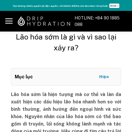
Skip
Tăng năng lượng - sống đỉnh cao với thẻ Vitamin Drip Membership.
Xem ngay ➝
to
content
HOTLINE: +84 90 1885
088
Lão hóa sớm là gì và vì sao lại
xảy ra?
Mục lục
Hiện
Lão hóa sớm là hiện tượng mà cơ thể và làn da
xuất hiện các dấu hiệu lão hóa nhanh hơn so với
bình thường, ảnh hưởng đến ngoại hình và sức
khỏe. Nguyên nhân của lão hóa sớm có thể bao
gồm di truyền, lối sống không lành mạnh và tác
động của môi trường. Hãy cùng đi tìm câu trả lời