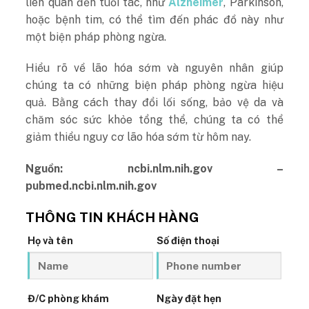
liên quan đến tuổi tác, như
Alzheimer
, Parkinson,
hoặc bệnh tim, có thể tìm đến phác đồ này như
một biện pháp phòng ngừa.
Hiểu rõ về lão hóa sớm và nguyên nhân giúp
chúng ta có những biện pháp phòng ngừa hiệu
quả. Bằng cách thay đổi lối sống, bảo vệ da và
chăm sóc sức khỏe tổng thể, chúng ta có thể
giảm thiểu nguy cơ lão hóa sớm từ hôm nay.
Nguồn: ncbi.nlm.nih.gov –
pubmed.ncbi.nlm.nih.gov
THÔNG TIN KHÁCH HÀNG
Họ và tên
Số điện thoại
Đ/C phòng khám
Ngày đặt hẹn