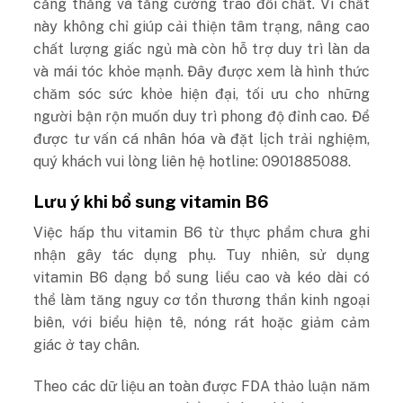
căng thẳng và tăng cường trao đổi chất. Vi chất
này không chỉ giúp cải thiện tâm trạng, nâng cao
chất lượng giấc ngủ mà còn hỗ trợ duy trì làn da
và mái tóc khỏe mạnh. Đây được xem là hình thức
chăm sóc sức khỏe hiện đại, tối ưu cho những
người bận rộn muốn duy trì phong độ đỉnh cao. Để
được tư vấn cá nhân hóa và đặt lịch trải nghiệm,
quý khách vui lòng liên hệ hotline: 0901885088.
Lưu ý khi bổ sung vitamin B6
Việc hấp thu vitamin B6 từ thực phẩm chưa ghi
nhận gây tác dụng phụ. Tuy nhiên, sử dụng
vitamin B6 dạng bổ sung liều cao và kéo dài có
thể làm tăng nguy cơ tổn thương thần kinh ngoại
biên, với biểu hiện tê, nóng rát hoặc giảm cảm
giác ở tay chân.
Theo các dữ liệu an toàn được FDA thảo luận năm