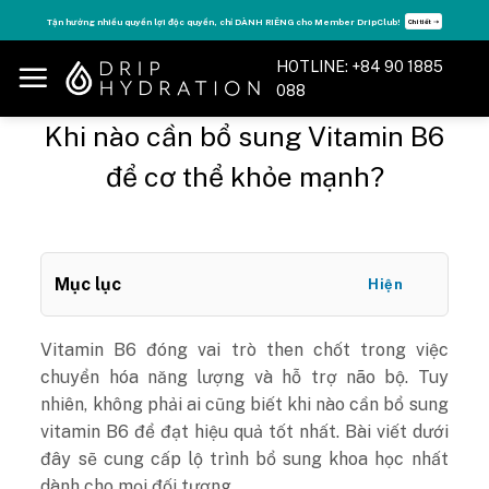
Skip
Tăng năng lượng - sống đỉnh cao với thẻ Vitamin Drip Membership.
Xem ngay ➝
to
content
HOTLINE: +84 90 1885
088
Khi nào cần bổ sung Vitamin B6
để cơ thể khỏe mạnh?
Mục lục
Hiện
Vitamin B6 đóng vai trò then chốt trong việc
chuyển hóa năng lượng và hỗ trợ não bộ. Tuy
nhiên, không phải ai cũng biết khi nào cần bổ sung
vitamin B6 để đạt hiệu quả tốt nhất. Bài viết dưới
đây sẽ cung cấp lộ trình bổ sung khoa học nhất
dành cho mọi đối tượng.