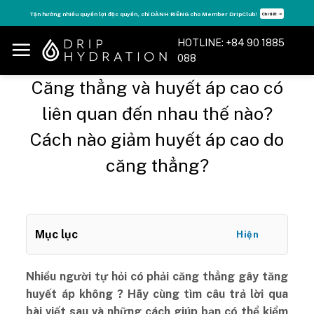
Skip
Tăng năng lượng - sống đỉnh cao với thẻ Vitamin Drip Membership.
Xem ngay ➝
to
content
HOTLINE: +84 90 1885
088
Căng thẳng và huyết áp cao có
liên quan đến nhau thế nào?
Cách nào giảm huyết áp cao do
căng thẳng?
Mục lục
Hiện
Nhiều người tự hỏi có phải căng thẳng gây tăng
huyết áp không ? Hãy cùng tìm câu trả lời qua
bài viết sau và những cách giúp bạn có thể kiểm