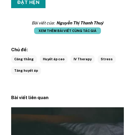
Bài viết của:
Nguyễn Thị Thanh Thuý
XEM THÊM BÀI VIẾT CÙNG TÁC GIẢ
Chủ đề:
Căng thẳng
Huyết áp cao
IV Therapy
Stress
Tăng huyết áp
Bài viết liên quan