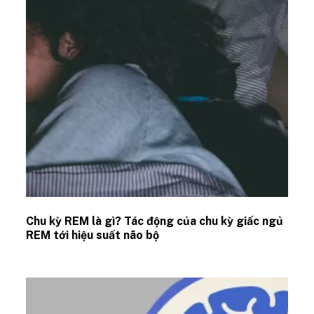
Chu kỳ REM là gì? Tác động của chu kỳ giấc ngủ
REM tới hiệu suất não bộ