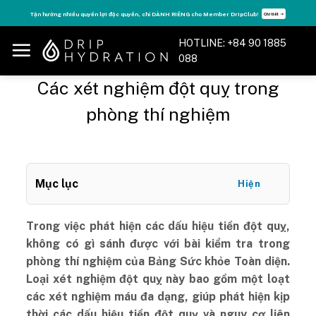
Skip
Tận hưởng nhiều quyền lợi độc quyền, chỉ DÀNH RIÊNG cho Member DripClub!
Chi tiết ➝
to
content
HOTLINE: +84 90 1885
088
Các xét nghiệm đột quỵ trong
phòng thí nghiệm
Mục lục
Hiện
Trong việc phát hiện các dấu hiệu tiền đột quỵ,
không có gì sánh được với bài kiểm tra trong
phòng thí nghiệm của Bảng Sức khỏe Toàn diện.
Loại xét nghiệm đột quỵ này bao gồm một loạt
các xét nghiệm máu đa dạng, giúp phát hiện kịp
thời các dấu hiệu tiền đột quỵ và nguy cơ liên