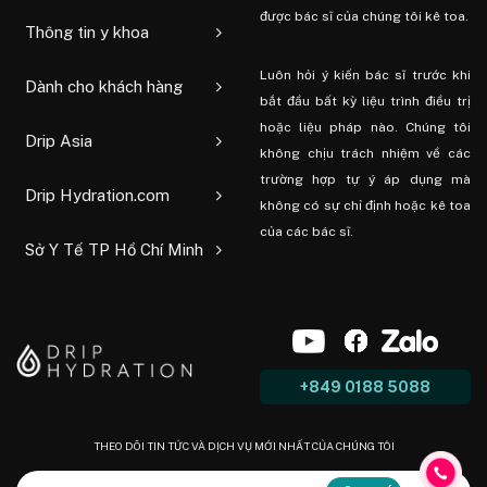
được bác sĩ của chúng tôi kê toa.
Thông tin y khoa
Luôn hỏi ý kiến ​​bác sĩ trước khi
Dành cho khách hàng
bắt đầu bất kỳ liệu trình điều trị
hoặc liệu pháp nào. Chúng tôi
Drip Asia
không chịu trách nhiệm về các
trường hợp tự ý áp dụng mà
Drip Hydration.com
không có sự chỉ định hoặc kê toa
của các bác sĩ.
Sở Y Tế TP Hồ Chí Minh
+849 0188 5088
THEO DÕI TIN TỨC VÀ DỊCH VỤ MỚI NHẤT CỦA CHÚNG TÔI