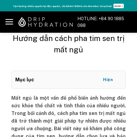
Skip
Tận hưởng nhiều quyền lợi độc quyền, chỉ DÀNH RIÊNG cho Member DripClub!
Chi tiết ➝
to
content
HOTLINE: +84 90 1885
088
Hướng dẫn cách pha tim sen trị
mất ngủ
Mục lục
Hiện
Mất ngủ là một vấn đề phổ biến ảnh hưởng đến
sức khỏe thể chất và tinh thần của nhiều người.
Trong bối cảnh đó, cách pha tim sen trị mất ngủ
đã trở thành một giải pháp tự nhiên được nhiều
người ưa chuộng. Bài viết này sẽ khám phá công
dụng của tim sen, hướng dẫn chọn lựa và bảo