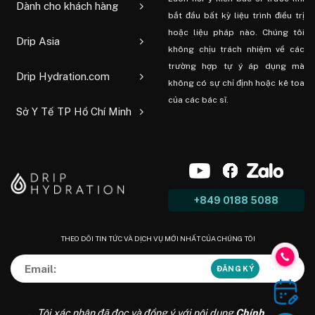
Dành cho khách hàng
bắt đầu bất kỳ liệu trình điều trị
hoặc liệu pháp nào. Chúng tôi
Drip Asia
không chịu trách nhiệm về các
trường hợp tự ý áp dụng mà
Drip Hydration.com
không có sự chỉ định hoặc kê toa
của các bác sĩ.
Sở Y Tế TP Hồ Chí Minh
+849 0188 5088
THEO DÕI TIN TỨC VÀ DỊCH VỤ MỚI NHẤT CỦA CHÚNG TÔI
Tôi xác nhận đã đọc và đồng ý với nội dung
Chính