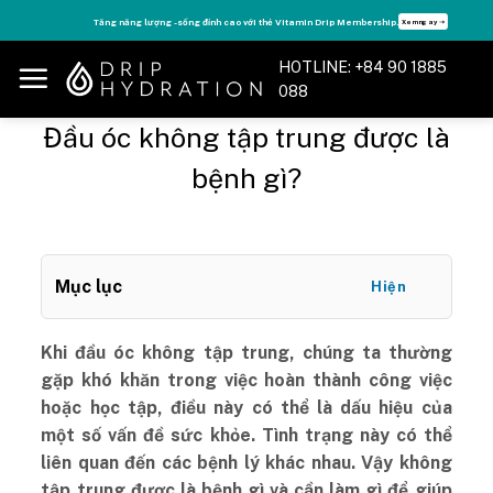
Skip
Tăng năng lượng - sống đỉnh cao với thẻ Vitamin Drip Membership.
Xem ngay ➝
to
content
HOTLINE: +84 90 1885
088
Đầu óc không tập trung được là
bệnh gì?
Mục lục
Hiện
Khi đầu óc không tập trung, chúng ta thường
gặp khó khăn trong việc hoàn thành công việc
hoặc học tập, điều này có thể là dấu hiệu của
một số vấn đề sức khỏe. Tình trạng này có thể
liên quan đến các bệnh lý khác nhau. Vậy không
tập trung được là bệnh gì và cần làm gì để giúp