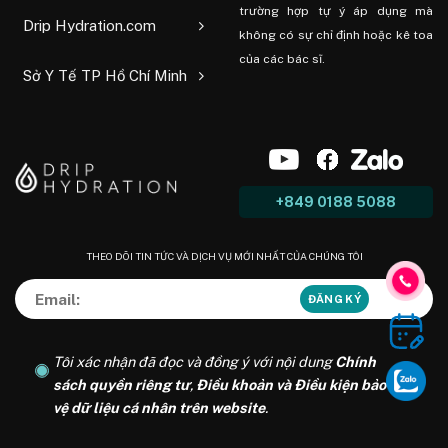
trường hợp tự ý áp dụng mà
Drip Hydration.com
không có sự chỉ định hoặc kê toa
của các bác sĩ.
Sở Y Tế TP Hồ Chí Minh
+849 0188 5088
THEO DÕI TIN TỨC VÀ DỊCH VỤ MỚI NHẤT CỦA CHÚNG TÔI
Tôi xác nhận đã đọc và đồng ý với nội dung
Chính
sách quyền riêng tư
,
Điều khoản và Điều kiện bảo
vệ dữ liệu cá nhân trên website
.