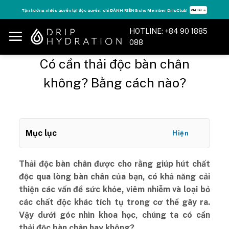
Skip
Tận hưởng nhiều quyền lợi độc quyền, chỉ DÀNH RIÊNG cho Member DripClub!
Chi tiết ➝
to
content
HOTLINE: +84 90 1885
088
Có cần thải độc bàn chân
không? Bằng cách nào?
Mục lục
Hiện
Thải độc bàn chân được cho rằng giúp hút chất
độc qua lòng bàn chân của bạn, có khả năng cải
thiện các vấn đề sức khỏe, viêm nhiễm và loại bỏ
các chất độc khác tích tụ trong cơ thể gây ra.
Vậy dưới góc nhìn khoa học, chúng ta có cần
thải độc bàn chân hay không?