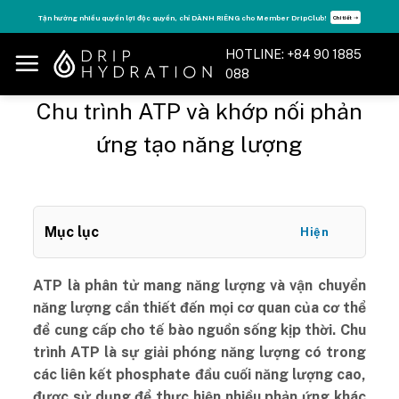
Skip
Tận hưởng nhiều quyền lợi độc quyền, chỉ DÀNH RIÊNG cho Member DripClub!
Chi tiết ➝
to
content
HOTLINE: +84 90 1885
088
Chu trình ATP và khớp nối phản
ứng tạo năng lượng
Mục lục
Hiện
ATP là phân tử mang năng lượng và vận chuyển
năng lượng cần thiết đến mọi cơ quan của cơ thể
để cung cấp cho tế bào nguồn sống kịp thời. Chu
trình ATP là sự giải phóng năng lượng có trong
các liên kết phosphate đầu cuối năng lượng cao,
được sử dụng để thực hiện nhiều phản ứng khác