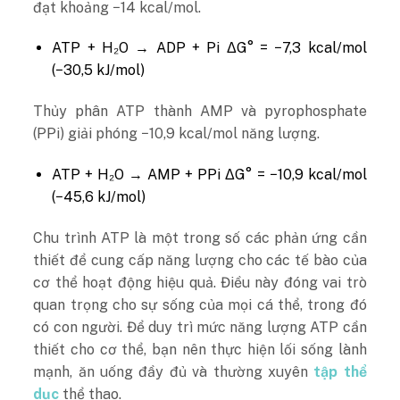
đạt khoảng −14 kcal/mol.
ATP + H₂O → ADP + Pi ΔG° = −7,3 kcal/mol
(−30,5 kJ/mol)
Thủy phân ATP thành AMP và pyrophosphate
(PPi) giải phóng −10,9 kcal/mol năng lượng.
ATP + H₂O → AMP + PPi ΔG° = −10,9 kcal/mol
(−45,6 kJ/mol)
Chu trình ATP là một trong số các phản ứng cần
thiết để cung cấp năng lượng cho các tế bào của
cơ thể hoạt động hiệu quả. Điều này đóng vai trò
quan trọng cho sự sống của mọi cá thể, trong đó
có con người. Để duy trì mức năng lượng ATP cần
thiết cho cơ thể, bạn nên thực hiện lối sống lành
mạnh, ăn uống đầy đủ và thường xuyên
tập thể
dục
thể thao.