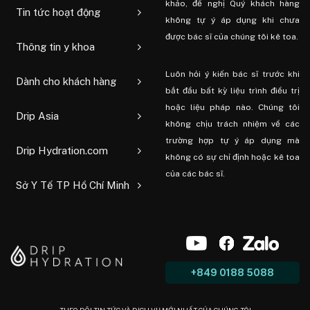
khảo, đề nghị Quý khách hàng
Tin tức hoạt động
không tự ý áp dụng khi chưa
được bác sĩ của chúng tôi kê toa.
Thông tin y khoa
Luôn hỏi ý kiến ​​bác sĩ trước khi
Dành cho khách hàng
bắt đầu bất kỳ liệu trình điều trị
hoặc liệu pháp nào. Chúng tôi
Drip Asia
không chịu trách nhiệm về các
trường hợp tự ý áp dụng mà
Drip Hydration.com
không có sự chỉ định hoặc kê toa
của các bác sĩ.
Sở Y Tế TP Hồ Chí Minh
+849 0188 5088
THEO DÕI TIN TỨC VÀ DỊCH VỤ MỚI NHẤT CỦA CHÚNG TÔI