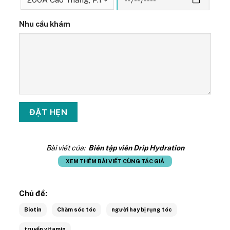
Nhu cầu khám
Bài viết của:
Biên tập viên Drip Hydration
XEM THÊM BÀI VIẾT CÙNG TÁC GIẢ
Chủ đề:
Biotin
Chăm sóc tóc
người hay bị rụng tóc
truyền vitamin