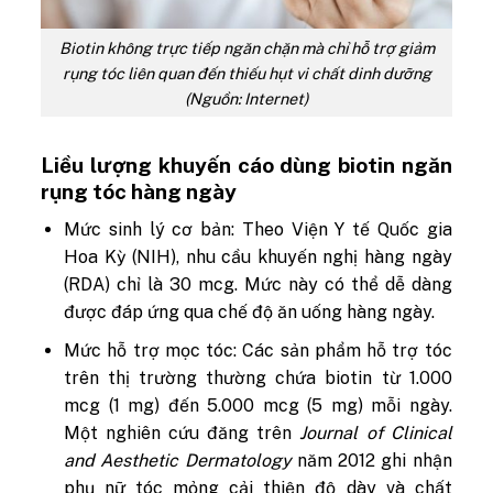
Biotin không trực tiếp ngăn chặn mà chỉ hỗ trợ giảm
rụng tóc liên quan đến thiếu hụt vi chất dinh dưỡng
(Nguồn: Internet)
Liều lượng khuyến cáo dùng biotin ngăn
rụng tóc hàng ngày
Mức sinh lý cơ bản:
Theo Viện Y tế Quốc gia
Hoa Kỳ (NIH), nhu cầu khuyến nghị hàng ngày
(RDA) chỉ là 30 mcg. Mức này có thể dễ dàng
được đáp ứng qua chế độ ăn uống hàng ngày.
Mức hỗ trợ mọc tóc:
Các sản phẩm hỗ trợ tóc
trên thị trường thường chứa biotin từ 1.000
mcg (1 mg) đến 5.000 mcg (5 mg) mỗi ngày.
Một nghiên cứu đăng trên
Journal of Clinical
and Aesthetic Dermatology
năm 2012 ghi nhận
phụ nữ tóc mỏng cải thiện độ dày và chất