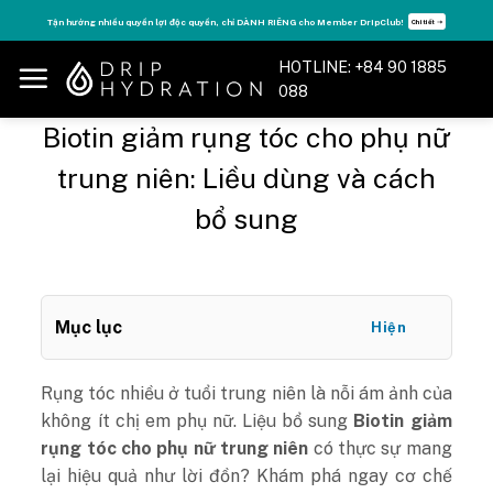
Skip
Tăng năng lượng - sống đỉnh cao với thẻ Vitamin Drip Membership.
Xem ngay ➝
to
content
HOTLINE: +84 90 1885
088
Biotin giảm rụng tóc cho phụ nữ
trung niên: Liều dùng và cách
bổ sung
Mục lục
Hiện
Rụng tóc nhiều ở tuổi trung niên là nỗi ám ảnh của
không ít chị em phụ nữ. Liệu bổ sung
Biotin giảm
rụng tóc cho phụ nữ trung niên
có thực sự mang
lại hiệu quả như lời đồn? Khám phá ngay cơ chế