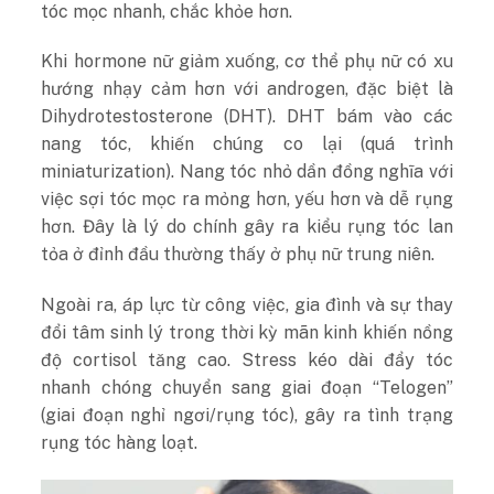
tóc mọc nhanh, chắc khỏe hơn.
Khi hormone nữ giảm xuống, cơ thể phụ nữ có xu
hướng nhạy cảm hơn với androgen, đặc biệt là
Dihydrotestosterone (DHT). DHT bám vào các
nang tóc, khiến chúng co lại (quá trình
miniaturization). Nang tóc nhỏ dần đồng nghĩa với
việc sợi tóc mọc ra mỏng hơn, yếu hơn và dễ rụng
hơn. Đây là lý do chính gây ra kiểu rụng tóc lan
tỏa ở đỉnh đầu thường thấy ở phụ nữ trung niên.
Ngoài ra, áp lực từ công việc, gia đình và sự thay
đổi tâm sinh lý trong thời kỳ mãn kinh khiến nồng
độ cortisol tăng cao. Stress kéo dài đẩy tóc
nhanh chóng chuyển sang giai đoạn “Telogen”
(giai đoạn nghỉ ngơi/rụng tóc), gây ra tình trạng
rụng tóc hàng loạt.