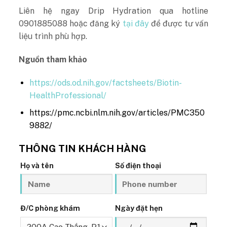
Liên hệ ngay Drip Hydration qua hotline
0901885088 hoặc đăng ký
tại đây
để được tư vấn
liệu trình phù hợp.
Nguồn tham khảo
https://ods.od.nih.gov/factsheets/Biotin-
HealthProfessional/
https://pmc.ncbi.nlm.nih.gov/articles/PMC350
9882/
THÔNG TIN KHÁCH HÀNG
Họ và tên
Số điện thoại
Đ/C phòng khám
Ngày đặt hẹn