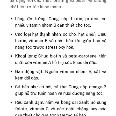
đa dạng với các thực phẩm giàu biotin và dưỡng
chất hỗ trợ tóc khỏe mạnh:
Lòng đỏ trứng:
Cung cấp biotin, protein và
nhiều vitamin nhóm B cần thiết cho tóc.
Các loại hạt (hạnh nhân, óc chó, hạt điều):
Giàu
biotin, vitamin E và chất béo tốt giúp bảo vệ
nang tóc trước stress oxy hóa.
Khoai lang:
Chứa biotin và beta-carotene, tiền
chất của vitamin A hỗ trợ sức khỏe da đầu.
Gan động vật:
Nguồn vitamin nhóm B, sắt và
kẽm dồi dào.
Cá béo như cá hồi, cá thu:
Cung cấp omega-3
giúp hỗ trợ tuần hoàn và nuôi dưỡng nang tóc.
Rau xanh đậm, nấm và bông cải xanh:
Bổ sung
folate, vitamin C và các chất chống oxy hóa
cần thiết cho quá trình tái tạo tế bào.