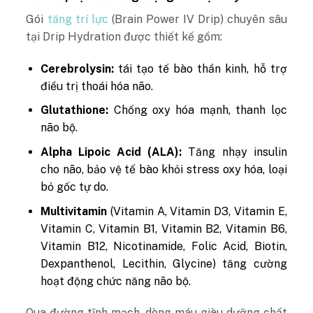
Gói
tăng trí lực
(Brain Power IV Drip) chuyên sâu
tại Drip Hydration được thiết kế gồm:
Cerebrolysin:
tái tạo tế bào thần kinh, hỗ trợ
điều trị thoái hóa não.
Glutathione:
Chống oxy hóa mạnh, thanh lọc
não bộ.
Alpha Lipoic Acid (ALA):
Tăng nhạy insulin
cho não, bảo vệ tế bào khỏi stress oxy hóa, loại
bỏ gốc tự do.
Multivitamin
(Vitamin A, Vitamin D3, Vitamin E,
Vitamin C, Vitamin B1, Vitamin B2, Vitamin B6,
Vitamin B12, Nicotinamide, Folic Acid, Biotin,
Dexpanthenol, Lecithin, Glycine) tăng cường
hoạt động chức năng não bộ.
Qua đường tĩnh mạch, dòng máu giàu dưỡng chất