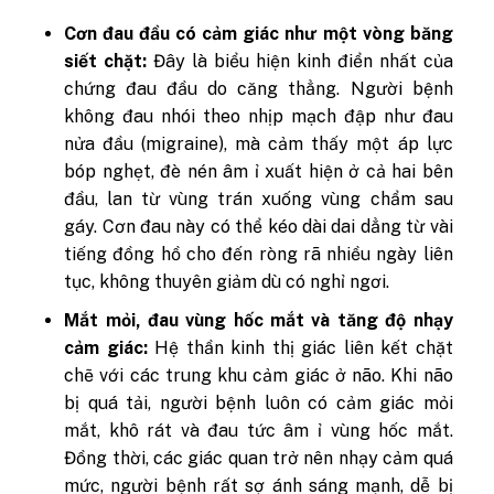
Cơn đau đầu có cảm giác như một vòng băng
siết chặt:
Đây là biểu hiện kinh điển nhất của
chứng đau đầu do căng thẳng. Người bệnh
không đau nhói theo nhịp mạch đập như đau
nửa đầu (migraine), mà cảm thấy một áp lực
bóp nghẹt, đè nén âm ỉ xuất hiện ở cả hai bên
đầu, lan từ vùng trán xuống vùng chẩm sau
gáy. Cơn đau này có thể kéo dài dai dẳng từ vài
tiếng đồng hồ cho đến ròng rã nhiều ngày liên
tục, không thuyên giảm dù có nghỉ ngơi.
Mắt mỏi, đau vùng hốc mắt và tăng độ nhạy
cảm giác:
Hệ thần kinh thị giác liên kết chặt
chẽ với các trung khu cảm giác ở não. Khi não
bị quá tải, người bệnh luôn có cảm giác mỏi
mắt, khô rát và đau tức âm ỉ vùng hốc mắt.
Đồng thời, các giác quan trở nên nhạy cảm quá
mức, người bệnh rất sợ ánh sáng mạnh, dễ bị