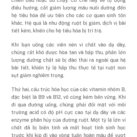
chiến đấu hoặc bỏ chạy. Cơ chế này sẽ tự động
điều hướng, cắt giảm lượng máu nuôi dưỡng đến
hệ tiêu hóa để ưu tiên cho các cơ quan sinh tồn
khác. Hệ quả là nhu động ruột bị giảm, dịch vị bài
tiết kém, khiến cho hệ tiêu hóa bị trì trệ.
Khi bạn uống các viên nén vi chất vào dạ dày,
chúng rất khó được hòa tan và hấp thu, phần lớn
lượng dưỡng chất sẽ bị đào thải ra ngoài qua hệ
bài tiết, khiến tỷ lệ hấp thu thực tế tại ruột non
sụt giảm nghiêm trọng.
Thứ hai, cấu trúc hóa học của các vitamin nhóm B,
đặc biệt là B9 và B12, vô cùng kém bền vững. Khi
đi qua đường uống, chúng phải đối mặt với môi
trường acid có độ pH cực cao tại dạ dày và các
enzyme phân hủy của đường ruột. Một tỷ lệ lớn vi
chất đã bị biến tính và mất hoạt tính sinh học
trước khi kịp đi vào vòng tuần hoàn máu để vượt