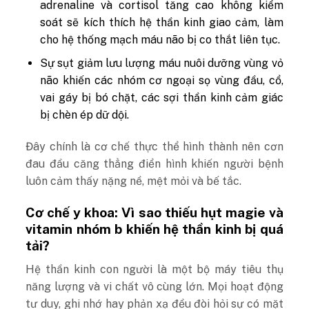
adrenaline và cortisol tăng cao không kiểm
soát sẽ kích thích hệ thần kinh giao cảm, làm
cho hệ thống mạch máu não bị co thắt liên tục.
Sự sụt giảm lưu lượng máu nuôi dưỡng vùng vỏ
não khiến các nhóm cơ ngoại sọ vùng đầu, cổ,
vai gáy bị bó chặt, các sợi thần kinh cảm giác
bị chèn ép dữ dội.
Đây chính là cơ chế thực thể hình thành nên cơn
đau đầu căng thẳng điển hình khiến người bệnh
luôn cảm thấy nặng nề, mệt mỏi và bế tắc.
Cơ chế y khoa: Vì sao thiếu hụt magie và
vitamin nhóm b khiến hệ thần kinh bị quá
tải?
Hệ thần kinh con người là một bộ máy tiêu thụ
năng lượng và vi chất vô cùng lớn. Mọi hoạt động
tư duy, ghi nhớ hay phản xạ đều đòi hỏi sự có mặt