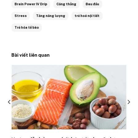
Brain Power IV Drip
Căng thẳng
Đau đầu
Stress
Tăng năng lượng
trẻ hoá nội tiết
Trẻ hóa tế bào
Bài viết liên quan