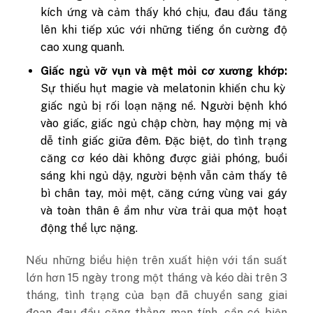
kích ứng và cảm thấy khó chịu, đau đầu tăng
lên khi tiếp xúc với những tiếng ồn cường độ
cao xung quanh.
Giấc ngủ vỡ vụn và mệt mỏi cơ xương khớp:
Sự thiếu hụt magie và melatonin khiến chu kỳ
giấc ngủ bị rối loạn nặng nề. Người bệnh khó
vào giấc, giấc ngủ chập chờn, hay mộng mị và
dễ tỉnh giấc giữa đêm. Đặc biệt, do tình trạng
căng cơ kéo dài không được giải phóng, buổi
sáng khi ngủ dậy, người bệnh vẫn cảm thấy tê
bì chân tay, mỏi mệt, căng cứng vùng vai gáy
và toàn thân ê ẩm như vừa trải qua một hoạt
động thể lực nặng.
Nếu những biểu hiện trên xuất hiện với tần suất
lớn hơn 15 ngày trong một tháng và kéo dài trên 3
tháng, tình trạng của bạn đã chuyển sang giai
đoạn đau đầu căng thẳng mạn tính, cần có biện