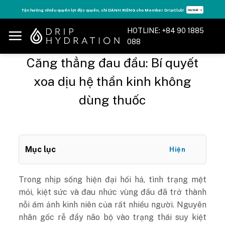
Skip
Tăng năng lượng - sống đỉnh cao với thẻ Vitamin Drip Membership.
Xem ngay ➝
to
content
HOTLINE: +84 90 1885
088
Căng thẳng đau đầu: Bí quyết
xoa dịu hệ thần kinh không
dùng thuốc
Mục lục
Hiện
Trong nhịp sống hiện đại hối hả, tình trạng mệt
mỏi, kiệt sức và đau nhức vùng đầu đã trở thành
nỗi ám ảnh kinh niên của rất nhiều người. Nguyên
nhân gốc rễ đẩy não bộ vào trạng thái suy kiệt