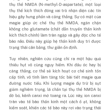
thụ thể NMDA (N-methyl-D-aspartate), một loại
thụ thể kích thích đóng vai trò nhận diện các tín
hiệu gây hưng phấn và căng thẳng. Sự có mặt của
magie giúp ức chế thụ thể NMDA, ngăn chặn
không cho glutamate (chất dẫn truyền thần kinh
kích thích chính) làm tràn ngập và gây độc cho tế
bào não. Điều này giúp hệ thần kinh duy trì được
trạng thái cân bằng, thư giãn ổn định.
Tuy nhiên, nghiên cứu cũng chỉ ra một hậu quả
thiếu hụt vô cùng nguy hiểm. Khi đầu óc hay bị
căng thẳng, cơ thể sẽ kích hoạt cơ chế sinh tồn
cấp tính, vô tình làm tăng tốc bài tiết magie qua
đường nước tiểu. Khi lượng magie dự trữ bị sụt
giảm nghiêm trọng, lá chắn tại thụ thể NMDA bị
dỡ bỏ, kênh canxi mở toang ra. Lúc này, ion canxi
tràn vào tế bào thần kinh một cách ồ ạt, không
kiểm soát, khiến các tế bào này rơi vào trạng thái