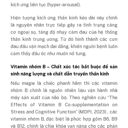
kích ứng liên tục (hyper-arousal).
Hiện tượng kích ứng thần kinh kéo dài này chính
là nguyên nhân trực tiếp gây ra tình trạng căng
cơ ngoại sọ, tăng độ nhạy cảm đau của hệ thống
thần kinh trung ương. Từ đó hình thành các cơn
đau đầu vận mạch dai dẳng, khiến người bệnh luôn
cảm thấy đầu óc như muốn nổ tung.
Vitamin nhóm B – Chất xúc tác bắt buộc để sản
sinh năng lượng và chất dẫn truyền thần kinh
Nếu magie là chiếc phanh hãm thì các vitamin
nhóm B chính là nguồn nhiên liệu vận hành nhà
máy sản xuất của não bộ. Theo nghiên cứu “The
Effects of Vitamin B Co-supplementation on
Stress and Cognitive Function” (
MDPI
, 2023) , các
vitamin nhóm B, đặc biệt là phức hợp gồm B6, B9
và B12, chính là chìa khóa vạn năng cho các phản