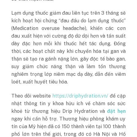
Lạm dụng thuốc giảm đau liên tục trên 3 tháng sẽ
kích hoạt hội chứng “đau đầu do lạm dụng thuốc”
(Medication overuse headache), khiến các cơn
đau xuất hiện với cường độ dữ dội hơn và tần suất
dày đặc hơn mỗi khi thuốc hết tác dụng. Đồng
thời, các hoạt chất này khi chuyển hóa tại gan và
thận sẽ tạo ra gánh nặng lớn, gây độc tế bào gan,
suy giảm chức năng thận và làm tổn thương
nghiêm trọng lớp niêm mạc dạ dày, dẫn đến viêm
loét, xuất huyết tiêu hóa.
Theo dõi website
https://driphydration.vn/
để cập
nhật thông tin y khoa hữu ích về chăm sóc sức
khoẻ từ thương hiệu Drip Hydration và
đặt hẹn
ngay khi cần hỗ trợ. Thương hiệu phòng khám uy
tín của Mỹ hiện đã có 150 thành viên tại 100 thành
phố lớn trên thế giới, trong đó có Hà Nội và Hồ