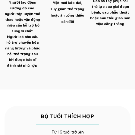
Cần hỗ trợ phục hồi
Người lao động
Mệt mỏi kéo dài,
thể lực sau giai đoạn
cường độ cao,
suy giảm thể trạng
bệnh, sau phẫu thuật
người tập luyện thể
hoặc ăn uống thiếu
hoặc sau thời gian làm
thao hoặc vận động
cân đối
việc căng thẳng
nhiều cần hỗ trợ bổ
sung vi chất.
Người có nhu cầu
hỗ trợ chuyển hóa
năng lượng và phục
hồi thể trạng sau
khi được bác sĩ
đánh giá phù hợp.
ĐỘ TUỔI THÍCH HỢP
Từ 16 tuổi trở lên