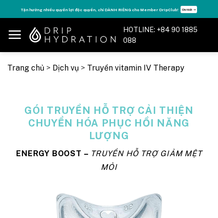
Skip
Tận hưởng nhiều quyền lợi độc quyền, chỉ DÀNH RIÊNG cho Member DripClub!
Chi tiết ➝
to
content
HOTLINE: +84 90 1885
088
Trang chủ
>
Dịch vụ
>
Truyền vitamin IV Therapy
GÓI TRUYỀN HỖ TRỢ CẢI THIỆN
CHUYỂN HÓA PHỤC HỒI NĂNG
LƯỢNG
ENERGY BOOST –
TRUYỀN HỖ TRỢ GIẢM MỆT
MỎI