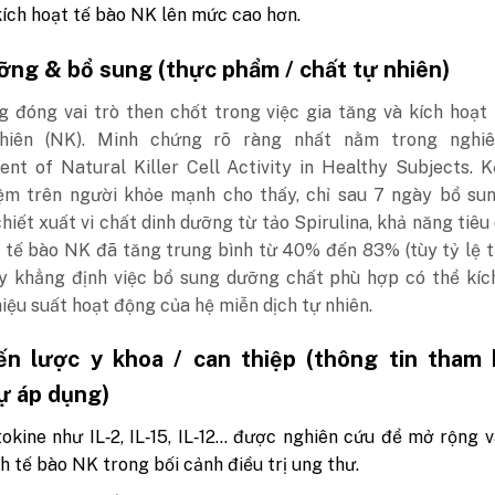
kích hoạt tế bào NK lên mức cao hơn.
ỡng & bổ sung (thực phẩm / chất tự nhiên)
g đóng vai trò then chốt trong việc gia tăng và kích hoạt
nhiên (NK). Minh chứng rõ ràng nhất nằm trong nghi
nt of Natural Killer Cell Activity in Healthy Subjects. 
ệm trên người khỏe mạnh cho thấy, chỉ sau 7 ngày bổ su
iết xuất vi chất dinh dưỡng từ tảo Spirulina, khả năng tiêu 
 tế bào NK đã tăng trung bình từ 40% đến 83% (tùy tỷ lệ t
ày khẳng định việc bổ sung dưỡng chất phù hợp có thể kíc
hiệu suất hoạt động của hệ miễn dịch tự nhiên.
ến lược y khoa / can thiệp (thông tin tham 
ự áp dụng)
okine như IL‑2, IL‑15, IL‑12… được nghiên cứu để mở rộng 
nh tế bào NK trong bối cảnh điều trị ung thư.