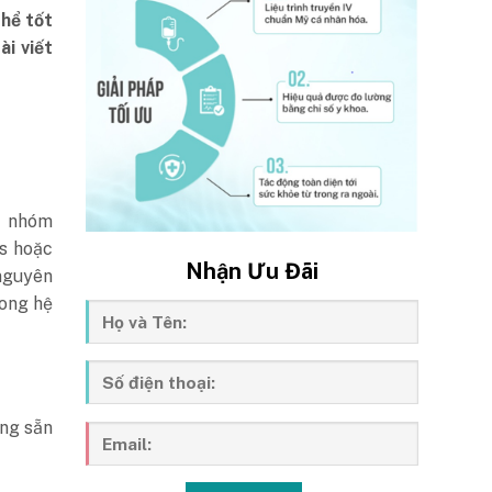
thể tốt
ài viết
c nhóm
us hoặc
Nhận Ưu Đãi
 nguyên
rong hệ
úng sẵn