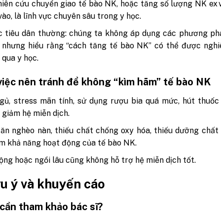
iên cứu chuyển giao tế bào NK, hoặc tăng số lượng NK ex v
vào, là lĩnh vực chuyên sâu trong y học.
c tiêu dân thường: chúng ta không áp dụng các phương ph
, nhưng hiểu rằng “cách tăng tế bào NK” có thể được ngh
 qua y học.
iệc nên tránh để không “kìm hãm” tế bào NK
gủ, stress mãn tính, sử dụng rượu bia quá mức, hút thuố
 giảm hệ miễn dịch.
ăn nghèo nàn, thiếu chất chống oxy hóa, thiếu dưỡng chất
m khả năng hoạt động của tế bào NK.
động hoặc ngồi lâu cũng không hỗ trợ hệ miễn dịch tốt.
u ý và khuyến cáo
 cần tham khảo bác sĩ?