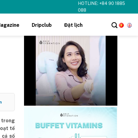
HOTLINE: +84 90 1885
hi tiết ➝
088
agazine
Dripclub
Đặt lịch
n
g trong
hoạt tế
 cả số