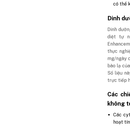
có thể 
Dinh dư
Dinh dưỡn
diệt tự 
Enhanceme
thực nghi
mg/ngày ch
bào lạ của
Số liệu n
trực tiếp 
Các chi
không t
Các cyt
hoạt tí