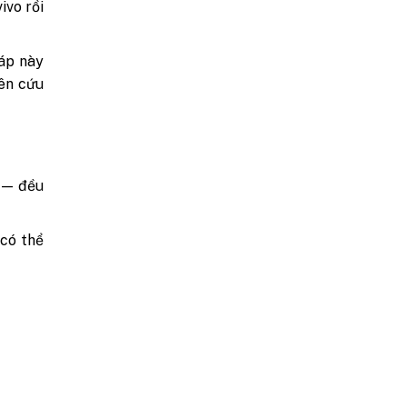
ivo rồi
áp này
iên cứu
c — đều
 có thể