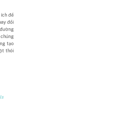
 ích để
hay đổi
ợ đường
 chúng
ang tạo
t thói
ls