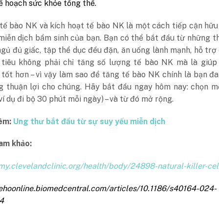
ế hoạch sức khỏe tổng thể.
tế bào NK và kích hoạt tế bào NK là một cách tiếp cận hữu
miễn dịch bẩm sinh của bạn. Bạn có thể bắt đầu từ những t
ngủ đủ giấc, tập thể dục đều đặn, ăn uống lành mạnh, hỗ tr
 tiêu không phải chỉ tăng số lượng tế bào NK mà là giúp
tốt hơn – vì vậy làm sao để tăng tế bào NK chính là bạn đ
g thuận lợi cho chúng. Hãy bắt đầu ngay hôm nay: chọn mộ
ví dụ đi bộ 30 phút mỗi ngày) – và từ đó mở rộng.
hêm:
Ung thư bắt đầu từ sự suy yếu miễn dịch
ham khảo:
/my.clevelandclinic.org/health/body/24898-natural-killer-cel
/ehoonline.biomedcentral.com/articles/10.1186/s40164-024-
4