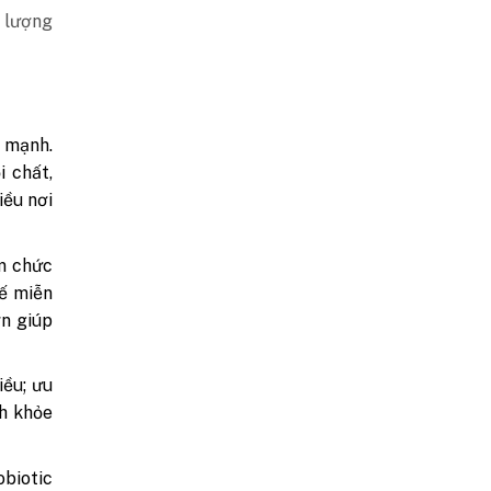
 lượng
c mạnh.
i chất,
iều nơi
m chức
hế miễn
ơn giúp
ều; ưu
ch khỏe
obiotic