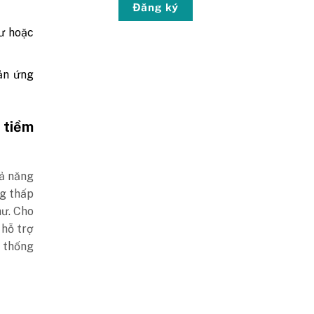
Đăng ký
hư hoặc
ản ứng
 tiềm
hả năng
ng thấp
hư.
Cho
 hỗ trợ
h thống