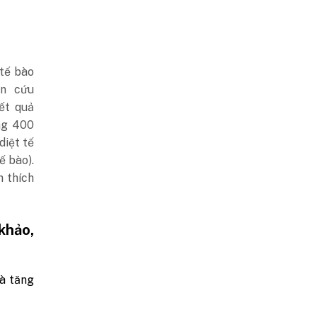
 tế bào
ên cứu
Kết quả
ng 400
diệt tế
ế bào).
h thích
khảo,
và tăng