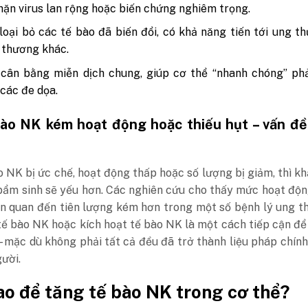
ặn virus lan rộng hoặc biến chứng nghiêm trọng.
loại bỏ các tế bào đã biến đổi, có khả năng tiến tới ung t
 thương khác.
 cân bằng miễn dịch chung, giúp cơ thể “nhanh chóng” ph
 các đe dọa.
bào NK kém hoạt động hoặc thiếu hụt – vấn đề
 NK bị ức chế, hoạt động thấp hoặc số lượng bị giảm, thì k
bẩm sinh sẽ yếu hơn. Các nghiên cứu cho thấy mức hoạt độ
ên quan đến tiên lượng kém hơn trong một số bệnh lý ung t
tế bào NK hoặc kích hoạt tế bào NK là một cách tiếp cận để
– mặc dù không phải tất cả đều đã trở thành liệu pháp chín
ười.
o để tăng tế bào NK trong cơ thể?