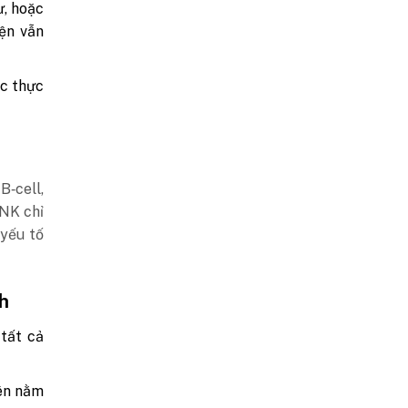
ư, hoặc
yện vẫn
ợc thực
B‑cell,
 NK chỉ
 yếu tố
h
tất cả
nên nằm