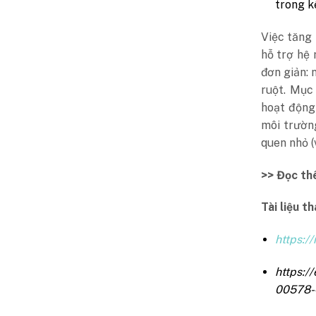
trong k
Việc tăng 
hỗ trợ hệ 
đơn giản: 
ruột. Mục
hoạt động 
môi trườn
quen nhỏ (
>> Đọc t
Tài liệu t
https:/
https:/
00578-