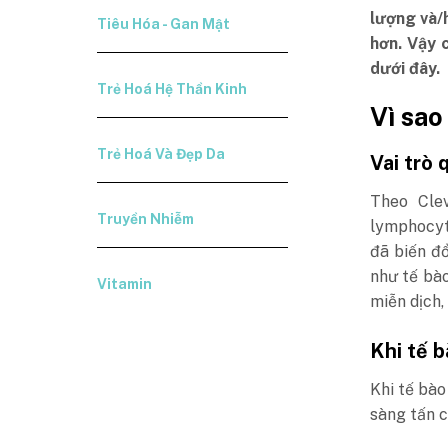
lượng và/
Tiêu Hóa - Gan Mật
hơn. Vậy 
dưới đây.
Trẻ Hoá Hệ Thần Kinh
Vì sao
Trẻ Hoá Và Đẹp Da
Vai trò
Theo Cle
Truyền Nhiễm
lymphocyt
đã biến đ
như tế bà
Vitamin
miễn dịch,
Khi tế b
Khi tế bào
sàng tấn c