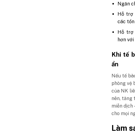
Ngăn ch
Hỗ trợ 
các tổn
Hỗ trợ
hơn với
Khi tế 
ẩn
Nếu tế bào
phòng vệ 
của NK li
nên, tăng 
miễn dịch 
cho mọi ng
Làm sa