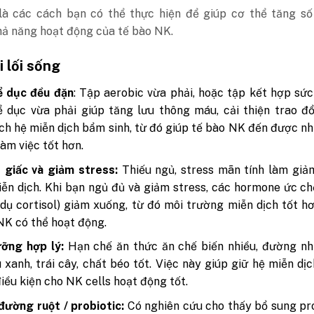
là các cách bạn có thể thực hiện để giúp cơ thể tăng số
hả năng hoạt động của tế bào NK.
 lối sống
ể dục đều đặn
: Tập aerobic vừa phải, hoặc tập kết hợp sứ
 dục vừa phải giúp tăng lưu thông máu, cải thiện trao đổ
ích hệ miễn dịch bẩm sinh, từ đó giúp tế bào NK đến được nh
làm việc tốt hơn.
 giấc và giảm stress:
Thiếu ngủ, stress mãn tính làm giả
ễn dịch. Khi bạn ngủ đủ và giảm stress, các hormone ức c
í dụ cortisol) giảm xuống, từ đó môi trường miễn dịch tốt h
NK có thể hoạt động.
ưỡng hợp lý:
Hạn chế ăn thức ăn chế biến nhiều, đường nhi
u xanh, trái cây, chất béo tốt. Việc này giúp giữ hệ miễn dị
điều kiện cho NK cells hoạt động tốt.
đường ruột / probiotic:
Có nghiên cứu cho thấy bổ sung pr