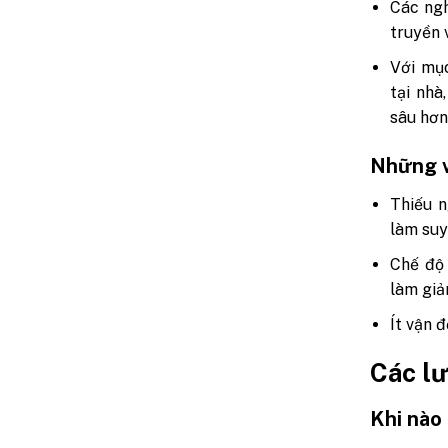
Các ngh
truyền 
Với mụ
tại nhà
sâu hơn
Những v
Thiếu n
làm suy
Chế độ 
làm giả
Ít vận 
Các lư
Khi nào