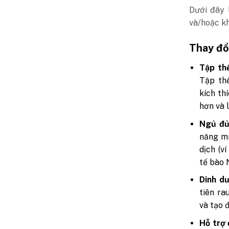
Dưới đây 
và/hoặc k
Thay đổi
Tập th
Tập thể
kích th
hơn và 
Ngủ đủ
năng mi
dịch (v
tế bào 
Dinh d
tiên ra
và tạo 
Hỗ trợ 