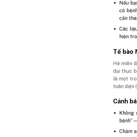
Nếu bạn
có bệnh
cần tha
Các liệ
hiện tr
Tế bào 
Hệ miễn dị
đại thực b
là một tr
toàn diện 
Cảnh bá
Không n
bệnh” —
Chăm só