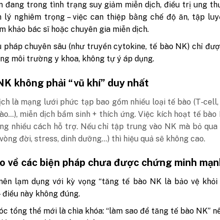
 đang trong tình trạng suy giảm miễn dịch, điều trị ung th
 lý nghiêm trọng – việc can thiệp bằng chế độ ăn, tập lu
m khảo bác sĩ hoặc chuyên gia miễn dịch.
u pháp chuyên sâu (như truyền cytokine, tế bào NK) chỉ đư
ong môi trường y khoa, không tự ý áp dụng.
NK không phải “vũ khí” duy nhất
ch là mạng lưới phức tạp bao gồm nhiều loại tế bào (T‑cell, 
ào…), miễn dịch bẩm sinh + thích ứng. Việc kích hoạt tế bào
ong nhiều cách hỗ trợ. Nếu chỉ tập trung vào NK mà bỏ qua
(vòng đời, stress, dinh dưỡng…) thì hiệu quả sẽ không cao.
o về các biện pháp chưa được chứng minh mạn
ên lạm dụng với kỳ vọng “tăng tế bào NK là bảo vệ khỏi 
 điều này không đúng.
c tổng thể mới là chìa khóa: “làm sao để tăng tế bào NK” 