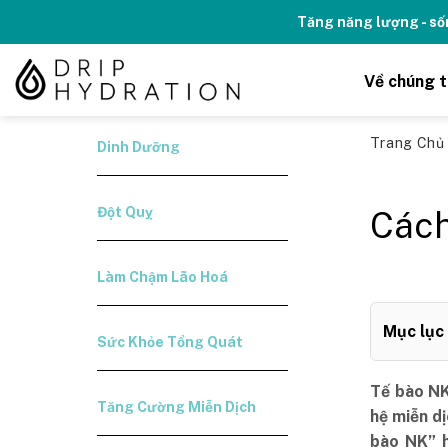
Skip
Kỉ niệm 10 năm Thương hiệu Drip H
to
content
Về chúng t
Trang Ch
Dinh Dưỡng
Đột Quỵ
Cách
Làm Chậm Lão Hoá
Mục lục
Sức Khỏe Tổng Quát
Tế bào NK
Tăng Cường Miễn Dịch
hệ miễn d
bào NK” h