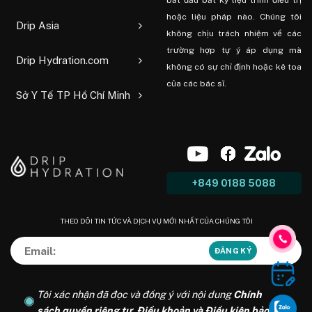
bắt đầu bất kỳ liệu trình điều trị
hoặc liệu pháp nào. Chúng tôi
Drip Asia
không chịu trách nhiệm về các
trường hợp tự ý áp dụng mà
Drip Hydration.com
không có sự chỉ định hoặc kê toa
của các bác sĩ.
Sở Y Tế TP Hồ Chí Minh
+849 0188 5088
THEO DÕI TIN TỨC VÀ DỊCH VỤ MỚI NHẤT CỦA CHÚNG TÔI
Tôi xác nhận đã đọc và đồng ý với nội dung
Chính
sách quyền riêng tư
,
Điều khoản và Điều kiện bảo