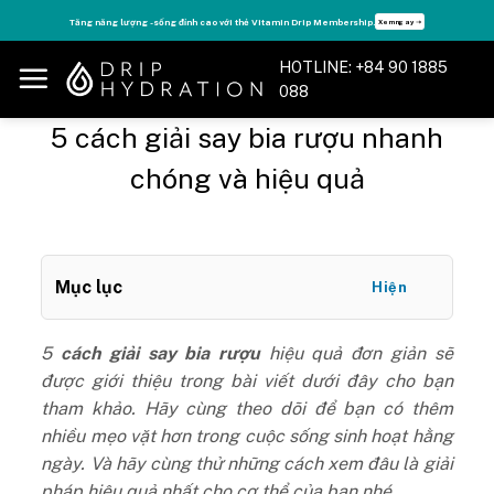
Skip
 Membership.
Tận hưởng nhiều quyền lợi độc quyền, chỉ DÀNH RIÊNG cho 
Xem ngay ➝
to
content
HOTLINE: +84 90 1885
088
5 cách giải say bia rượu nhanh
chóng và hiệu quả
Mục lục
Hiện
5
cách giải say bia rượu
hiệu quả đơn giản sẽ
được giới thiệu trong bài viết dưới đây cho bạn
tham khảo. Hãy cùng theo dõi để bạn có thêm
nhiều mẹo vặt hơn trong cuộc sống sinh hoạt hằng
ngày. Và hãy cùng thử những cách xem đâu là giải
pháp hiệu quả nhất cho cơ thể của bạn nhé.