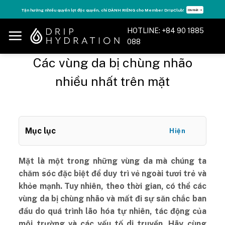
Skip
Tận hưởng nhiều quyền lợi độc quyền, chỉ DÀNH RIÊNG cho Member DripClub!
Chi tiết ➝
to
content
HOTLINE: +84 90 1885
088
Các vùng da bị chùng nhão
nhiều nhất trên mặt
Mục lục
Hiện
Mặt là một trong những vùng da mà chúng ta
chăm sóc đặc biệt để duy trì vẻ ngoài tươi trẻ và
khỏe mạnh. Tuy nhiên, theo thời gian, có thể các
vùng da bị chùng nhão và mất đi sự săn chắc ban
đầu do quá trình lão hóa tự nhiên, tác động của
môi trường và các yếu tố di truyền. Hãy cùng