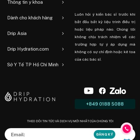
Thông tin y khoa
Luôn hỏi ý kiến ​​bác sĩ trước khi
Dành cho khách hàng
bắt đầu bất kỳ liệu trình điều trị
hoặc liệu pháp nào. Chúng tôi
Drip Asia
không chịu trách nhiệm về các
trường hợp tự ý áp dụng mà
Drip Hydration.com
không có sự chỉ định hoặc kê toa
của các bác sĩ.
Sở Y Tế TP Hồ Chí Minh
+849 0188 5088
THEO DÕI TIN TỨC VÀ DỊCH VỤ MỚI NHẤT CỦA CHÚNG TÔI