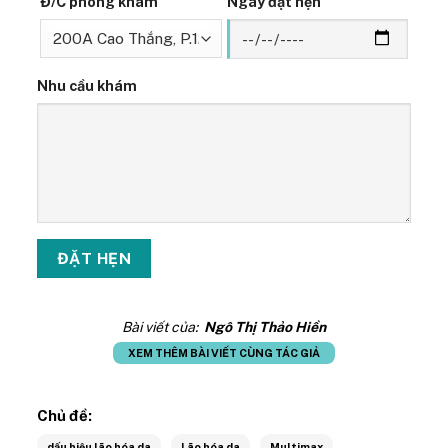
Đ/C phòng khám
Ngày đặt hẹn
Nhu cầu khám
Bài viết của:
Ngô Thị Thảo Hiền
XEM THÊM BÀI VIẾT CÙNG TÁC GIẢ
Chủ đề:
dấu hiệu lão hóa da
Lão hóa da
Multimax