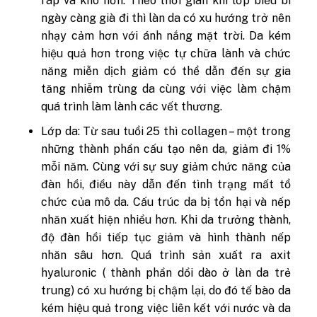
ráp và khô hơn. Theo thời gian khi lớp biểu bì
ngày càng già đi thì làn da có xu hướng trở nên
nhạy cảm hơn với ánh nắng mặt trời. Da kém
hiệu quả hơn trong việc tự chữa lành và chức
năng miễn dịch giảm có thể dẫn đến sự gia
tăng nhiễm trùng da cùng với việc làm chậm
quá trình làm lành các vết thương.
Lớp da: Từ sau tuổi 25 thì collagen – một trong
những thành phần cấu tạo nên da, giảm đi 1%
mỗi năm. Cùng với sự suy giảm chức năng của
đàn hồi, điều này dẫn đến tình trạng mất tổ
chức của mô da. Cấu trúc da bị tổn hại và nếp
nhăn xuất hiện nhiều hơn. Khi da trưởng thành,
độ đàn hồi tiếp tục giảm và hình thành nếp
nhăn sâu hơn. Quá trình sản xuất ra axit
hyaluronic ( thành phần dồi dào ở làn da trẻ
trung) có xu hướng bị chậm lại, do đó tế bào da
kém hiệu quả trong việc liên kết với nước và da