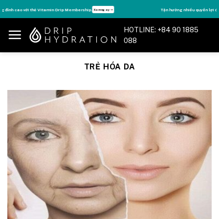
Skip
Tận hưởng nhiều quyền lợi độc quyền, chỉ DÀNH RIÊNG cho Member DripClub!
Chi tiết ➝
to
content
HOTLINE: +84 90 1885
088
TRẺ HÓA DA