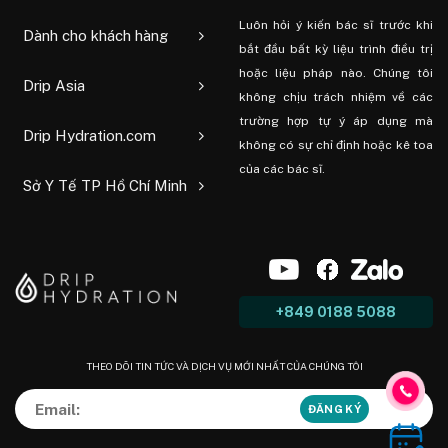
Luôn hỏi ý kiến ​​bác sĩ trước khi
Dành cho khách hàng
bắt đầu bất kỳ liệu trình điều trị
hoặc liệu pháp nào. Chúng tôi
Drip Asia
không chịu trách nhiệm về các
trường hợp tự ý áp dụng mà
Drip Hydration.com
không có sự chỉ định hoặc kê toa
của các bác sĩ.
Sở Y Tế TP Hồ Chí Minh
+849 0188 5088
THEO DÕI TIN TỨC VÀ DỊCH VỤ MỚI NHẤT CỦA CHÚNG TÔI