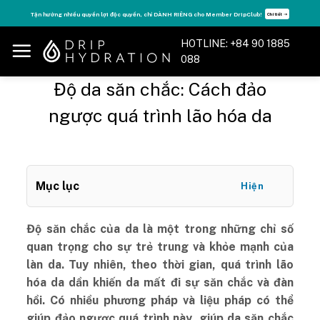
Skip
Tận hưởng nhiều quyền lợi độc quyền, chỉ DÀNH RIÊNG cho Member DripClub!
Chi tiết ➝
to
content
HOTLINE: +84 90 1885
088
Độ da săn chắc: Cách đảo
ngược quá trình lão hóa da
Mục lục
Hiện
Độ săn chắc của da là một trong những chỉ số
quan trọng cho sự trẻ trung và khỏe mạnh của
làn da. Tuy nhiên, theo thời gian, quá trình lão
hóa da dần khiến da mất đi sự săn chắc và đàn
hồi. Có nhiều phương pháp và liệu pháp có thể
giúp đảo ngược quá trình này, giúp da săn chắc