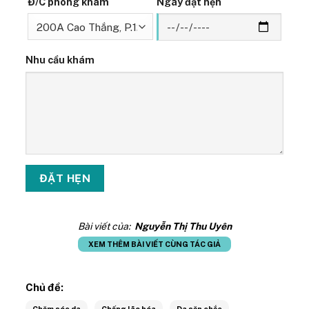
Đ/C phòng khám
Ngày đặt hẹn
Nhu cầu khám
Bài viết của:
Nguyễn Thị Thu Uyên
XEM THÊM BÀI VIẾT CÙNG TÁC GIẢ
Chủ đề:
Chăm sóc da
Chống lão hóa
Da săn chắc