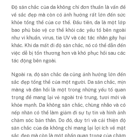
Độ săn chắc của da không chỉ đơn thuần là vấn đề
về sắc đẹp mà còn có ảnh hưởng rất lớn đến sức
khỏe tổng thể của cơ thể. Đầu tiên, da là một lớp
bao phủ bảo vệ cơ thể khỏi các yếu tố bên ngoài
như vi khuẩn, virus, tia UV và các tác nhân gây hại
khác. Khi da mất đi độ săn chắc, nó có thể dẫn đến
việc dễ bị tổn thương hơn và khó phục hồi sau các
tác động bên ngoài.
Ngoài ra, độ săn chắc da cũng ảnh hưởng lớn đến
sắc đẹp tổng thể của một người. Da săn chắc, mịn
màng và đàn hồi là một trong những yếu tố quan
trọng để mang lại vẻ ngoài trẻ trung, tươi mới và
khỏe mạnh. Da không săn chắc, chùng nhão và có
nếp nhăn có thể làm giảm đi sự tự tin và hình ảnh
chăm sóc bản thân. Do đó, duy trì và cải thiện độ
săn chắc của da không chỉ mang lại lợi ích về mặt
sắc đẹp mà còn là một phần quan trọng của chăm