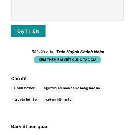
Bài viết của:
Trần Huỳnh Khánh Nhàn
XEM THÊM BÀI VIẾT CÙNG TÁC GIẢ
Chủ đề:
Brain Power
người bị rối loạn chức năng não bộ
truyền bổ não
xét nghiệm não
Bài viết liên quan