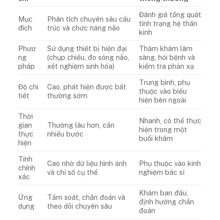
Đánh giá tổng quát
Mục
Phân tích chuyên sâu cấu
tình trạng hệ thần
đích
trúc và chức năng não
kinh
Phươ
Sử dụng thiết bị hiện đại
Thăm khám lâm
ng
(chụp chiếu, đo sóng não,
sàng, hỏi bệnh và
pháp
xét nghiệm sinh hóa)
kiểm tra phản xạ
Trung bình, phụ
Độ chi
Cao, phát hiện được bất
thuộc vào biểu
tiết
thường sớm
hiện bên ngoài
Thời
Nhanh, có thể thực
gian
Thường lâu hơn, cần
hiện trong một
thực
nhiều bước
buổi khám
hiện
Tính
Cao nhờ dữ liệu hình ảnh
Phụ thuộc vào kinh
chính
và chỉ số cụ thể
nghiệm bác sĩ
xác
Khám ban đầu,
Ứng
Tầm soát, chẩn đoán và
định hướng chẩn
dụng
theo dõi chuyên sâu
đoán