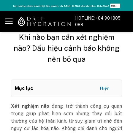
Skip
Tăng năng lượng - sống đỉnh cao với thẻ Vitamin Drip Membership.
Xem ngay ➝
to
content
HOTLINE: +84 90 1885
088
Khi nào bạn cần xét nghiệm
não? Dấu hiệu cảnh báo không
nên bỏ qua
Mục lục
Hiện
Xét nghiệm não
đang trở thành công cụ quan
trọng giúp phát hiện sớm những thay đổi bất
thường của hệ thần kinh, từ suy giảm trí nhớ đến
nguy cơ lão hóa não. Không chỉ dành cho người