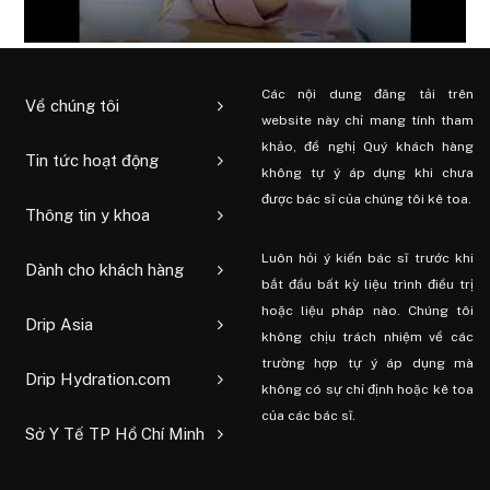
Các nội dung đăng tải trên
Về chúng tôi
website này chỉ mang tính tham
khảo, đề nghị Quý khách hàng
Tin tức hoạt động
không tự ý áp dụng khi chưa
được bác sĩ của chúng tôi kê toa.
Thông tin y khoa
Luôn hỏi ý kiến ​​bác sĩ trước khi
Dành cho khách hàng
bắt đầu bất kỳ liệu trình điều trị
hoặc liệu pháp nào. Chúng tôi
Drip Asia
không chịu trách nhiệm về các
trường hợp tự ý áp dụng mà
Drip Hydration.com
không có sự chỉ định hoặc kê toa
của các bác sĩ.
Sở Y Tế TP Hồ Chí Minh