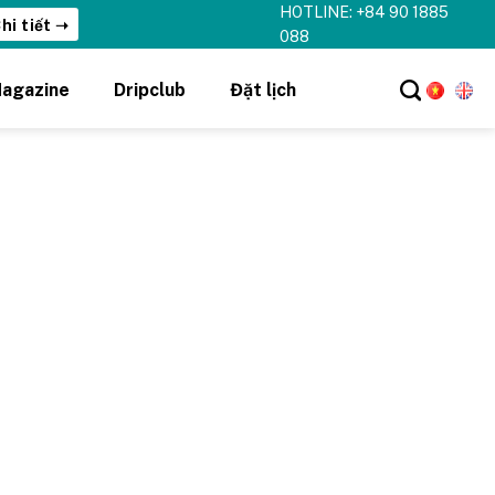
HOTLINE: +84 90 1885
hi tiết ➝
088
agazine
Dripclub
Đặt lịch