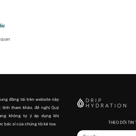
ấu
 quan
dung đăng tải trên website này
 tính tham khảo, đề nghị Quý
àng không tự ý áp dụng khi
THEO DÕI TIN
 bác sĩ của chúng tôi kê toa.