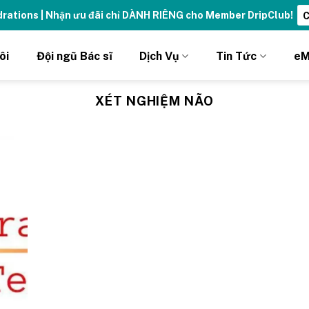
ydrations | Nhận ưu đãi chỉ DÀNH RIÊNG cho Member DripClub!
C
ôi
Đội ngũ Bác sĩ
Dịch Vụ
Tin Tức
eM
XÉT NGHIỆM NÃO