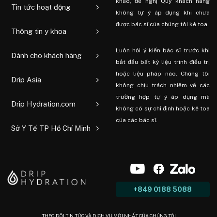
khảo, đề nghị Quý khách hàng
Tin tức hoạt động
không tự ý áp dụng khi chưa
được bác sĩ của chúng tôi kê toa.
Thông tin y khoa
Luôn hỏi ý kiến ​​bác sĩ trước khi
Dành cho khách hàng
bắt đầu bất kỳ liệu trình điều trị
hoặc liệu pháp nào. Chúng tôi
Drip Asia
không chịu trách nhiệm về các
trường hợp tự ý áp dụng mà
Drip Hydration.com
không có sự chỉ định hoặc kê toa
của các bác sĩ.
Sở Y Tế TP Hồ Chí Minh
+849 0188 5088
THEO DÕI TIN TỨC VÀ DỊCH VỤ MỚI NHẤT CỦA CHÚNG TÔI