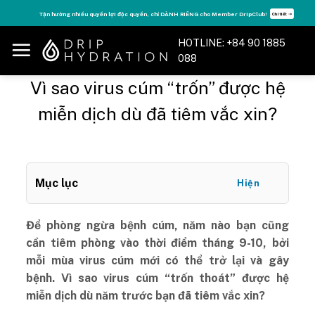
Skip
Tận hưởng nhiều quyền lợi độc quyền, chỉ DÀNH RIÊNG cho Member DripClub!
Chi tiết ➝
to
content
HOTLINE: +84 90 1885
088
Vì sao virus cúm “trốn” được hệ
miễn dịch dù đã tiêm vắc xin?
Mục lục
Hiện
Để phòng ngừa bệnh cúm, năm nào bạn cũng
cần tiêm phòng vào thời điểm tháng 9-10, bởi
mỗi mùa virus cúm mới có thể trở lại và gây
bệnh. Vì sao virus cúm “trốn thoát” được hệ
miễn dịch dù năm trước bạn đã tiêm vắc xin?