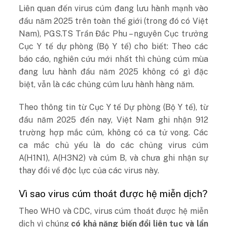
Liên quan đến virus cúm đang lưu hành mạnh vào
đầu năm 2025 trên toàn thế giới (trong đó có Việt
Nam), PGS.TS Trần Đắc Phu – nguyên Cục trưởng
Cục Y tế dự phòng (Bộ Y tế) cho biết: Theo các
báo cáo, nghiên cứu mới nhất thì chủng cúm mùa
đang lưu hành đầu năm 2025 không có gì đặc
biệt, vẫn là các chủng cúm lưu hành hàng năm.
Theo thông tin từ Cục Y tế Dự phòng (Bộ Y tế), từ
đầu năm 2025 đến nay, Việt Nam ghi nhận 912
trường hợp mắc cúm, không có ca tử vong. Các
ca mắc chủ yếu là do các chủng virus cúm
A(H1N1), A(H3N2) và cúm B, và chưa ghi nhận sự
thay đổi về độc lực của các virus này.
Vì sao virus cúm thoát được hệ miễn dịch?
Theo WHO và CDC, virus cúm thoát được hệ miễn
dịch vì chúng
có khả năng biến đổi liên tục và lẩn