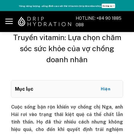
Skip
Tăng năng lượng - sống đỉnh cao với thẻ Vitamin Drip Membership.
Xem ngay ➝
to
content
HOTLINE: +84 90 1885
088
Truyền vitamin: Lựa chọn chăm
sóc sức khỏe của vợ chồng
doanh nhân
Mục lục
Hiện
Cuộc sống bận rộn khiến vợ chồng chị Nga, anh
Hải rơi vào trạng thái kiệt quệ cả thể chất lẫn
tinh thần. Họ đã thử nhiều cách nhưng không
hiệu quả, cho đến khi quyết định trải nghiệm