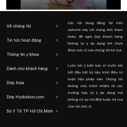
Các nội dung đăng tải trên
Về chúng tôi
website này chỉ mang tính tham
khảo, đề nghị Quý khách hàng
Tin tức hoạt động
không tự ý áp dụng khi chưa
được bác sĩ của chúng tôi kê toa.
Thông tin y khoa
Luôn hỏi ý kiến ​​bác sĩ trước khi
Dành cho khách hàng
bắt đầu bất kỳ liệu trình điều trị
hoặc liệu pháp nào. Chúng tôi
Drip Asia
không chịu trách nhiệm về các
trường hợp tự ý áp dụng mà
Drip Hydration.com
không có sự chỉ định hoặc kê toa
của các bác sĩ.
Sở Y Tế TP Hồ Chí Minh