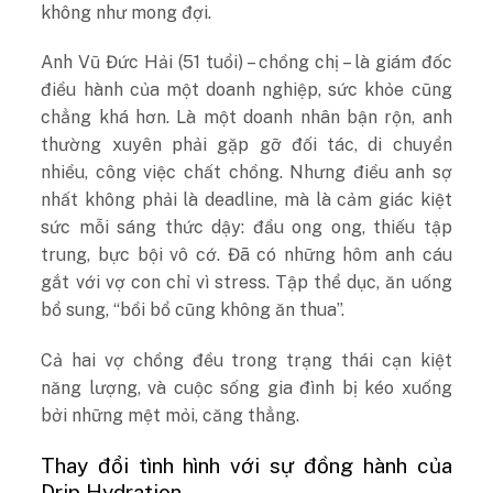
không như mong đợi.
Anh Vũ Đức Hải (51 tuổi) – chồng chị – là giám đốc
điều hành của một doanh nghiệp, sức khỏe cũng
chẳng khá hơn. Là một doanh nhân bận rộn, anh
thường xuyên phải gặp gỡ đối tác, di chuyển
nhiều, công việc chất chồng. Nhưng điều anh sợ
nhất không phải là deadline, mà là cảm giác kiệt
sức mỗi sáng thức dậy: đầu ong ong, thiếu tập
trung, bực bội vô cớ. Đã có những hôm anh cáu
gắt với vợ con chỉ vì stress. Tập thể dục, ăn uống
bổ sung, “bồi bổ cũng không ăn thua”.
Cả hai vợ chồng đều trong trạng thái cạn kiệt
năng lượng, và cuộc sống gia đình bị kéo xuống
bởi những mệt mỏi, căng thẳng.
Thay đổi tình hình với sự đồng hành của
Drip Hydration