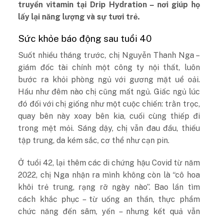
truyền vitamin tại Drip Hydration – nơi giúp họ
lấy lại năng lượng và sự tươi trẻ.
Sức khỏe báo động sau tuổi 40
Suốt nhiều tháng trước, chị Nguyễn Thanh Nga –
giám đốc tài chính một công ty nội thất, luôn
bước ra khỏi phòng ngủ với gương mặt uể oải.
Hầu như đêm nào chị cũng mất ngủ. Giấc ngủ lúc
đó đối với chị giống như một cuộc chiến: trằn trọc,
quay bên này xoay bên kia, cuối cùng thiếp đi
trong mệt mỏi. Sáng dậy, chị vẫn đau đầu, thiếu
tập trung, da kém sắc, cơ thể như cạn pin.
Ở tuổi 42, lại thêm các di chứng hậu Covid từ năm
2022, chị Nga nhận ra mình không còn là “cô hoa
khôi trẻ trung, rạng rỡ ngày nào”. Bao lần tìm
cách khắc phục – từ uống an thần, thực phẩm
chức năng đến sâm, yến – nhưng kết quả vẫn