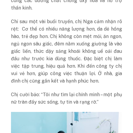
cùng các dưỡng chất chống oxy hóa và hỗ trợ
thần kinh.
Chỉ sau một vài buổi truyền, chị Nga cảm nhận rõ
rệt: Cơ thể có nhiều năng lượng hơn, da dẻ hồng
hào, trẻ đẹp hơn. Chị không còn mệt mỏi, ăn ngon,
ngủ ngon sâu giấc, đêm nằm xuống giường là vào
giấc liền, thức dậy sảng khoái không uể oải đau
đầu như trước kia dùng thuốc. Đặc biệt chị làm
việc tập trung, hiệu quả hơn. Khi đến công ty chị
vui vẻ hơn, giúp công việc thuận lợi. Ở nhà, gia
đình chị cũng gắn kết và hạnh phúc hơn.
Chị cười bảo: “Tôi như tìm lại chính mình – một phụ
nữ tràn đầy sức sống, tự tin và rạng rỡ.”