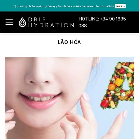
Skip
Tăng năng lượng - sống đỉnh cao với thẻ Vitamin Drip Membership.
Xem ngay ➝
to
content
HOTLINE: +84 90 1885
088
LÃO HÓA