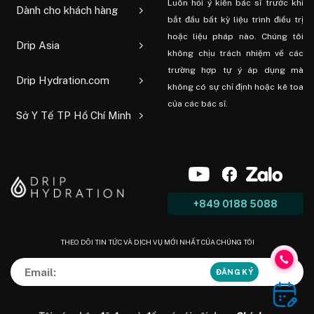
Luôn hỏi ý kiến ​​bác sĩ trước khi
Dành cho khách hàng
bắt đầu bất kỳ liệu trình điều trị
hoặc liệu pháp nào. Chúng tôi
Drip Asia
không chịu trách nhiệm về các
trường hợp tự ý áp dụng mà
Drip Hydration.com
không có sự chỉ định hoặc kê toa
của các bác sĩ.
Sở Y Tế TP Hồ Chí Minh
+849 0188 5088
THEO DÕI TIN TỨC VÀ DỊCH VỤ MỚI NHẤT CỦA CHÚNG TÔI