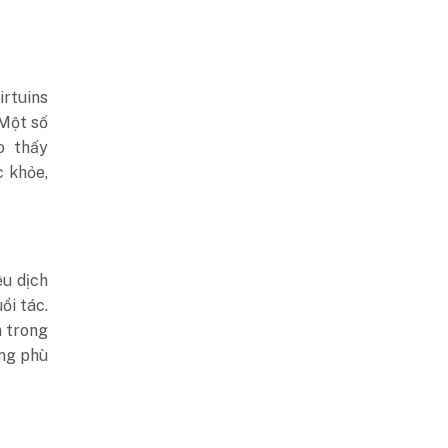
irtuins
 Một số
o thấy
 khỏe,
ệu dịch
ổi tác.
n trong
ông phù