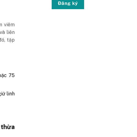
Đăng ký
ảm viêm
và liên
đó, tập
hoặc 75
iữ linh
 thừa