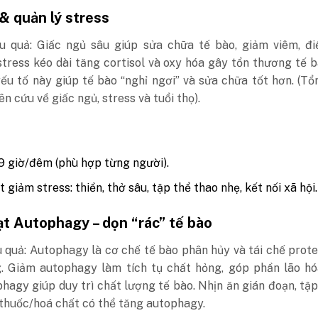
& quản lý stress
ệu quả: Giấc ngủ sâu giúp sửa chữa tế bào, giảm viêm, đi
tress kéo dài tăng cortisol và oxy hóa gây tổn thương tế b
yếu tố này giúp tế bào “nghỉ ngơi” và sửa chữa tốt hơn. (T
ên cứu về giấc ngủ, stress và tuổi thọ).
 giờ/đêm (phù hợp từng người).
 giảm stress: thiền, thở sâu, tập thể thao nhẹ, kết nối xã hội.
ạt Autophagy – dọn “rác” tế bào
u quả: Autophagy là cơ chế tế bào phân hủy và tái chế prote
. Giảm autophagy làm tích tụ chất hỏng, góp phần lão hóa
hagy giúp duy trì chất lượng tế bào. Nhịn ăn gián đoạn, tập
thuốc/hoá chất có thể tăng autophagy.