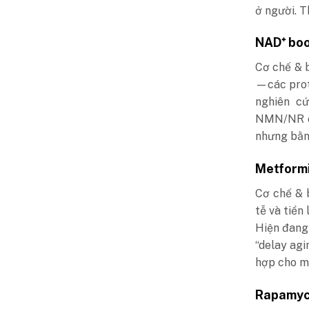
ở người. T
NAD⁺ boo
Cơ chế & b
—các prot
nghiên cứ
NMN/NR có
nhưng bằn
Metform
Cơ chế & b
tễ và tiền
Hiện đang
“delay agi
hợp cho mọ
Rapamyci