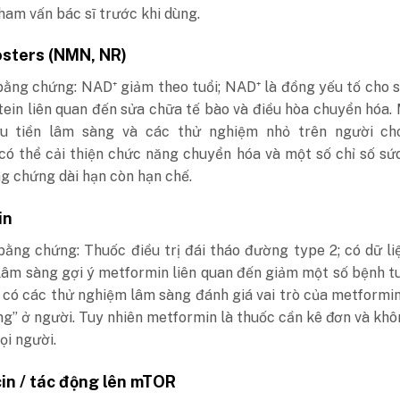
ham vấn bác sĩ trước khi dùng.
sters (NMN, NR)
ằng chứng: NAD⁺ giảm theo tuổi; NAD⁺ là đồng yếu tố cho s
ein liên quan đến sửa chữa tế bào và điều hòa chuyển hóa.
u tiền lâm sàng và các thử nghiệm nhỏ trên người ch
 thể cải thiện chức năng chuyển hóa và một số chỉ số sức
g chứng dài hạn còn hạn chế.
in
ằng chứng: Thuốc điều trị đái tháo đường type 2; có dữ li
 lâm sàng gợi ý metformin liên quan đến giảm một số bệnh tu
 có các thử nghiệm lâm sàng đánh giá vai trò của metformi
ng” ở người. Tuy nhiên metformin là thuốc cần kê đơn và kh
i người.
n / tác động lên mTOR