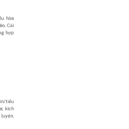
ều hòa
ào. Cải
ổng hợp
in/tiểu
; kích
 luyện,