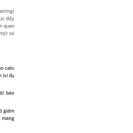
asting)
húc đẩy
ên quan
 một số
ạn calo
 (ví dụ
hất béo
có giám
g mang