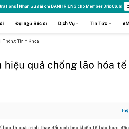
ydrations | Nhận ưu đãi chỉ DÀNH RIÊNG cho Member DripClub!
C
ôi
Đội ngũ Bác sĩ
Dịch Vụ
Tin Tức
eM
ủ
|
Thông Tin Y Khoa
 hiệu quả chống lão hóa tế
Hiệ
ế bào là quá trình thay đổi sinh học khiến tế bào hoạt đ