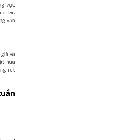
g vật;
có tác
àng vẫn
 già và
ật hứa
ng rất
tuần