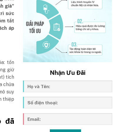
h già”
rì sức
tóm tắt
ách áp
a: tổn
ong giữ
Nhận Ưu Đãi
t) tích
ửa chữa
mô suy
n thiệp
o đã