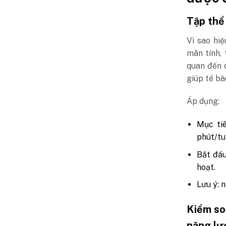
Tập thể
Vì sao hi
mãn tính, 
quan đến d
giúp tế bà
Áp dụng:
Mục tiê
phút/tu
Bắt đầu
hoạt.
Lưu ý: 
Kiểm so
năng lư