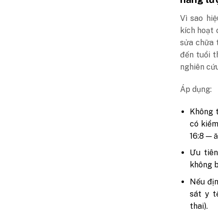
Vì sao hiệ
kích hoạt
sửa chữa t
đến tuổi 
nghiên cứu
Áp dụng:
Không t
có kiểm
16:8 — ă
Ưu tiên
không bã
Nếu địn
sát y 
thai).