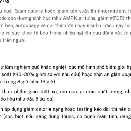
u quả: Giảm calorie hoặc giảm tần suất ăn (intermittent f
 các con đường sinh học (như AMPK, sirtuins, giảm mTOR) t
ế bào, autophagy và cải thiện độ nhạy insulin – điều này li
thọ và sức khỏe tế bào trong nhiều nghiên cứu động vật và
 trên người.
ự làm nghiệm quá khắc nghiệt; các mô hình phổ biến: giới h
 soát (≈10–30% giảm so với nhu cầu) hoặc nhịn ăn gián đoạn
n trong 8 giờ, nhịn 16 giờ).
 thực phẩm giàu chất xơ, rau quả, protein chất lượng, c
o hòa (như dầu ô liu, cá).
h áp dụng giảm calorie nặng hoặc fasting kéo dài thì nên 
tế (đặc biệt nếu đang dùng thuốc, có bệnh mãn tính, đan