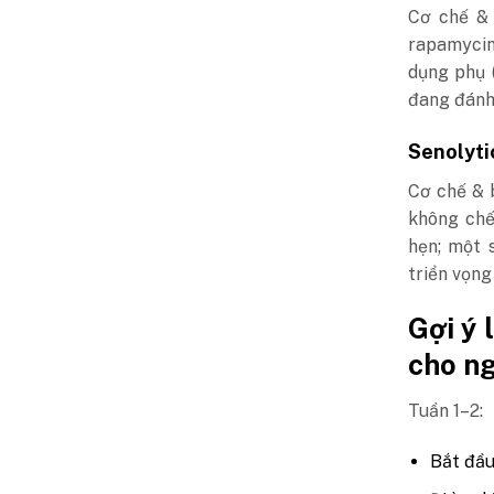
Cơ chế & 
rapamycin
dụng phụ 
đang đánh 
Senolytic
Cơ chế & 
không chế
hẹn; một 
triển vọng
Gợi ý 
cho n
Tuần 1–2:
Bắt đầu