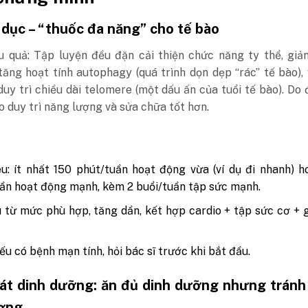
 dục – “thuốc đa năng” cho tế bào
ệu quả: Tập luyện đều đặn cải thiện chức năng ty thể, gi
tăng hoạt tính autophagy (quá trình dọn dẹp “rác” tế bào), 
uy trì chiều dài telomere (một dấu ấn của tuổi tế bào). Do 
o duy trì năng lượng và sửa chữa tốt hơn.
u: ít nhất 150 phút/tuần hoạt động vừa (ví dụ đi nhanh) 
ần hoạt động mạnh, kèm 2 buổi/tuần tập sức mạnh.
 từ mức phù hợp, tăng dần, kết hợp cardio + tập sức cơ + g
nếu có bệnh mạn tính, hỏi bác sĩ trước khi bắt đầu.
át dinh dưỡng: ăn đủ dinh dưỡng nhưng tránh
ợng