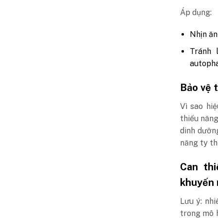
Áp dụng:
Nhịn ăn
Tránh 
autopha
Bảo vệ t
Vì sao hi
thiếu năng
dinh dưỡng
năng ty th
Can th
khuyến n
Lưu ý: nhi
trong mô 