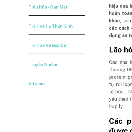
hiệu quả 
Tiêu Hóa - Gan Mật
hoàn toàn
khỏe, trí
Trẻ Hoá Hệ Thần Kinh
các cách 
dụng an t
Trẻ Hoá Và Đẹp Da
Lão hó
Các nhà k
Truyền Nhiễm
thương DN
protein (p
Vitamin
tụ, rối lo
tế bào… N
yếu theo 
hợp lý.
Các p
được 