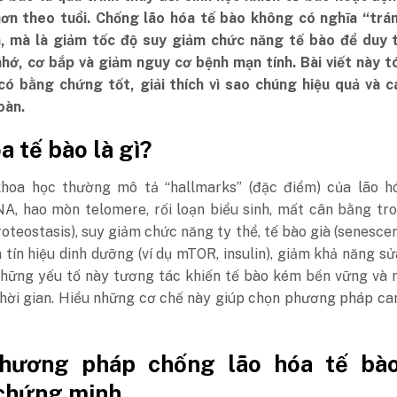
hơn theo tuổi. Chống lão hóa tế bào không có nghĩa “trán
, mà là giảm tốc độ suy giảm chức năng tế bào để duy t
 nhớ, cơ bắp và giảm nguy cơ bệnh mạn tính. Bài viết này 
có bằng chứng tốt, giải thích vì sao chúng hiệu quả và c
oàn.
a tế bào là gì?
hoa học thường mô tả “hallmarks” (đặc điểm) của lão hó
A, hao mòn telomere, rối loạn biểu sinh, mất cân bằng tr
roteostasis), suy giảm chức năng ty thể, tế bào già (senescen
ạn tín hiệu dinh dưỡng (ví dụ mTOR, insulin), giảm khả năng s
hững yếu tố này tương tác khiến tế bào kém bền vững và 
thời gian. Hiểu những cơ chế này giúp chọn phương pháp ca
hương pháp chống lão hóa tế bà
chứng minh