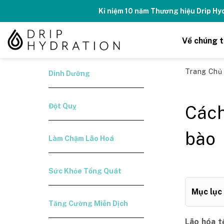
Skip
Kỉ niệm 10 năm Thương hiệu Drip H
to
content
Về chúng t
Trang Ch
Dinh Dưỡng
Đột Quỵ
Cách
bào
Làm Chậm Lão Hoá
Sức Khỏe Tổng Quát
Mục lục
Tăng Cường Miễn Dịch
Lão hóa t