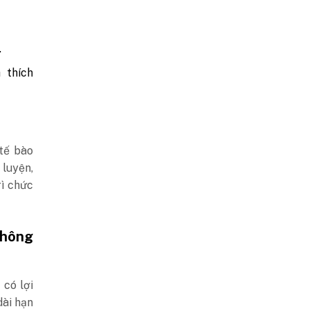
.
 thích
tế bào
 luyện,
rì chức
không
 có lợi
dài hạn