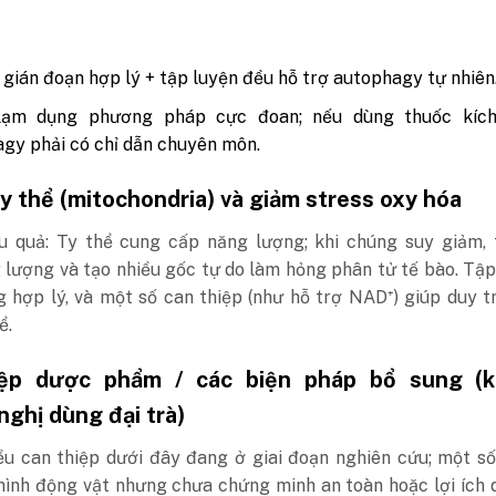
 gián đoạn hợp lý + tập luyện đều hỗ trợ autophagy tự nhiên
lạm dụng phương pháp cực đoan; nếu dùng thuốc kích
gy phải có chỉ dẫn chuyên môn.
y thể (mitochondria) và giảm stress oxy hóa
ệu quả: Ty thể cung cấp năng lượng; khi chúng suy giảm, 
 lượng và tạo nhiều gốc tự do làm hỏng phân tử tế bào. Tập
 hợp lý, và một số can thiệp (như hỗ trợ NAD⁺) giúp duy t
ể.
iệp dược phẩm / các biện pháp bổ sung (
ghị dùng đại trà)
ều can thiệp dưới đây đang ở giai đoạn nghiên cứu; một số
hình động vật nhưng chưa chứng minh an toàn hoặc lợi ích 