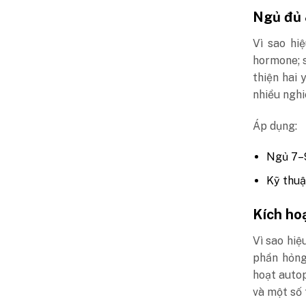
Ngủ đủ 
Vì sao hi
hormone; s
thiện hai 
nhiều nghi
Áp dụng:
Ngủ 7–9
Kỹ thuật
Kích ho
Vì sao hiệ
phần hỏng
hoạt autop
và một số 