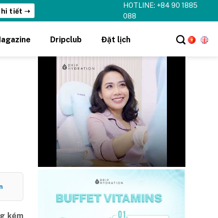
HOTLINE: +84 90 1885
hi tiết ➝
088
agazine
Dripclub
Đặt lịch
n
ộng kém