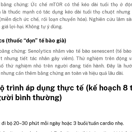
bằng chứng: Ức chế mTOR có thể kéo dài tuổi thọ ở độn
 là thuốc mạnh có tác dụng kéo dài tuổi thọ chuột nhưng 
(miễn dịch ức chế, rối loạn chuyển hóa). Nghiên cứu lâm s
giá lợi-hại. Không tự ý dùng.
s (thuốc “dọn” tế bào già)
bằng chứng: Senolytics nhắm vào tế bào senescent (tế bào
t nhưng tiết tác nhân gây viêm). Thử nghiệm trên động v
số thử nghiệm nhỏ trên người đang tiến hành. Đây là hướ
 nhưng cần thêm bằng chứng an toàn và hiệu quả lâu dài.
lộ trình áp dụng thực tế (kế hoạch 8 
gười bình thường)
 đi bộ 20–30 phút mỗi ngày hoặc 3 buổi/tuần cardio nhẹ.