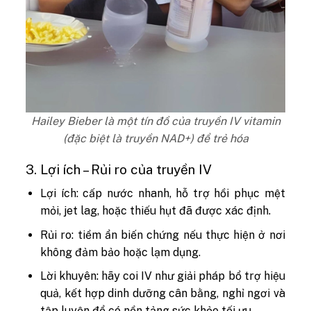
Hailey Bieber là một tín đồ của truyền IV vitamin
(đặc biệt là truyền NAD+) để trẻ hóa
3. Lợi ích – Rủi ro của truyền IV
Lợi ích: cấp nước nhanh, hỗ trợ hồi phục mệt
mỏi, jet lag, hoặc thiếu hụt đã được xác định.
Rủi ro: tiềm ẩn biến chứng nếu thực hiện ở nơi
không đảm bảo hoặc lạm dụng.
Lời khuyên: hãy coi IV như giải pháp bổ trợ hiệu
quả, kết hợp dinh dưỡng cân bằng, nghỉ ngơi và
tập luyện để có nền tảng sức khỏe tối ưu.