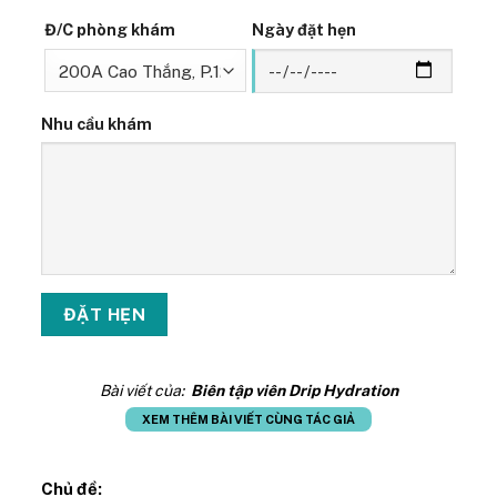
Đ/C phòng khám
Ngày đặt hẹn
Nhu cầu khám
Bài viết của:
Biên tập viên Drip Hydration
XEM THÊM BÀI VIẾT CÙNG TÁC GIẢ
Chủ đề: