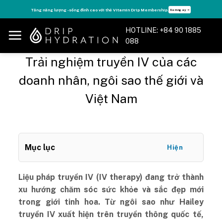
Skip
Tận hưởng nhiều quyền lợi độc quyền, chỉ DÀNH RIÊNG cho Member DripClub!
Chi tiết ➝
to
content
HOTLINE: +84 90 1885
088
Trải nghiệm truyền IV của các
doanh nhân, ngôi sao thế giới và
Việt Nam
Mục lục
Hiện
Liệu pháp truyền IV (IV therapy) đang trở thành
xu hướng chăm sóc sức khỏe và sắc đẹp mới
trong giới tinh hoa. Từ ngôi sao như Hailey
truyền IV xuất hiện trên truyền thông quốc tế,