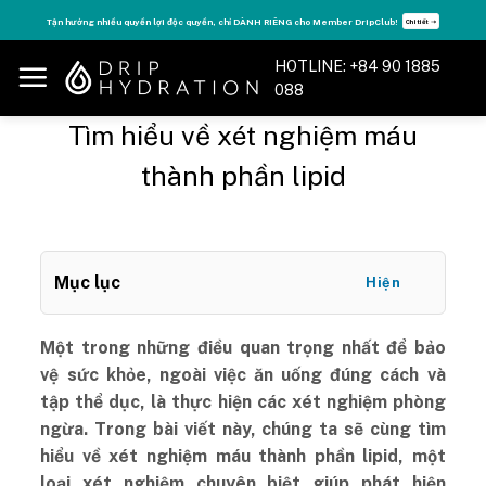
Skip
Tận hưởng nhiều quyền lợi độc quyền, chỉ DÀNH RIÊNG cho Member DripClub!
Chi tiết ➝
to
content
HOTLINE: +84 90 1885
088
Tìm hiểu về xét nghiệm máu
thành phần lipid
Mục lục
Hiện
Một trong những điều quan trọng nhất để bảo
vệ sức khỏe, ngoài việc ăn uống đúng cách và
tập thể dục, là thực hiện các xét nghiệm phòng
ngừa. Trong bài viết này, chúng ta sẽ cùng tìm
hiểu về xét nghiệm máu thành phần lipid, một
loại xét nghiệm chuyên biệt giúp phát hiện