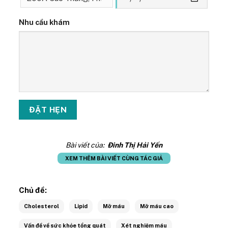
Nhu cầu khám
Bài viết của:
Đinh Thị Hải Yến
XEM THÊM BÀI VIẾT CÙNG TÁC GIẢ
Chủ đề:
Cholesterol
Lipid
Mỡ máu
Mỡ máu cao
Vấn đề về sức khỏe tổng quát
Xét nghiệm máu