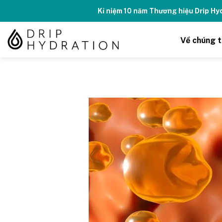
Skip
Kỉ niệm 10 năm Thương hiệu Drip H
to
content
Về chúng t