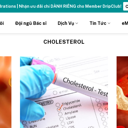
ydrations | Nhận ưu đãi chỉ DÀNH RIÊNG cho Member DripClub!
C
ôi
Đội ngũ Bác sĩ
Dịch Vụ
Tin Tức
eM
CHOLESTEROL