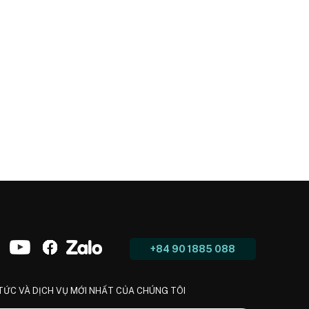
+84 90 1885 088
 TỨC VÀ DỊCH VỤ MỚI NHẤT CỦA CHÚNG TÔI