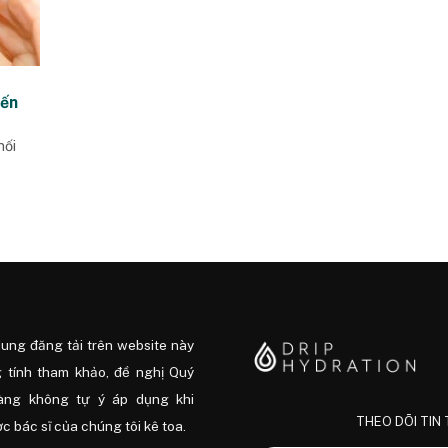
yến
mối
dung đăng tải trên website này
 tính tham khảo, đề nghị Quý
àng không tự ý áp dụng khi
THEO DÕI TIN
 bác sĩ của chúng tôi kê toa.