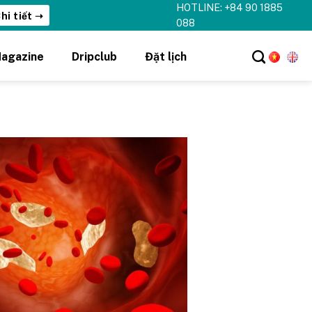
HOTLINE: +84 90 1885
hi tiết ➝
088
agazine
Dripclub
Đặt lịch