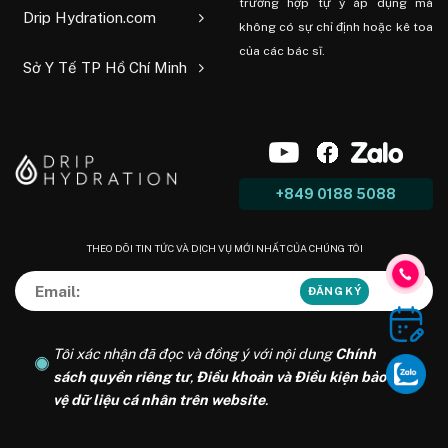
trường hợp tự ý áp dụng mà
Drip Hydration.com
không có sự chỉ định hoặc kê toa
của các bác sĩ.
Sở Y Tế TP Hồ Chí Minh
+849 0188 5088
THEO DÕI TIN TỨC VÀ DỊCH VỤ MỚI NHẤT CỦA CHÚNG TÔI
Tôi xác nhận đã đọc và đồng ý với nội dung
Chính
sách quyền riêng tư
,
Điều khoản và Điều kiện bảo
vệ dữ liệu cá nhân trên website
.