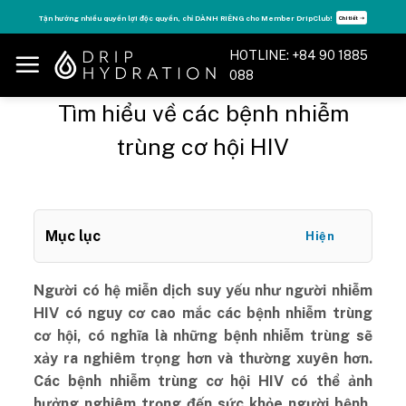
Skip
Tận hưởng nhiều quyền lợi độc quyền, chỉ DÀNH RIÊNG cho Member DripClub!
Chi tiết ➝
to
content
HOTLINE: +84 90 1885
088
Tìm hiểu về các bệnh nhiễm
trùng cơ hội HIV
Mục lục
Hiện
Người có hệ miễn dịch suy yếu như người nhiễm
HIV có nguy cơ cao mắc các bệnh nhiễm trùng
cơ hội, có nghĩa là những bệnh nhiễm trùng sẽ
xảy ra nghiêm trọng hơn và thường xuyên hơn.
Các bệnh nhiễm trùng cơ hội HIV có thể ảnh
hưởng nghiêm trọng đến sức khỏe người bệnh,