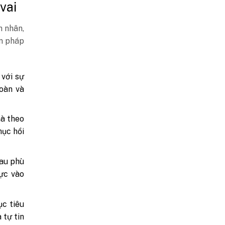
vai
h nhân,
ện pháp
 với sự
toàn và
hà theo
hục hồi
đau phù
cực vào
ục tiêu
 tự tin