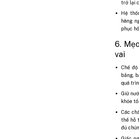
trở lại
Hệ thốn
hàng ng
phục hồ
6. Mẹo
vai
Chế độ
bằng, b
quá trì
Giữ nướ
khỏe tổ
Các chấ
thể hỗ 
đủ chún
Giấc ng