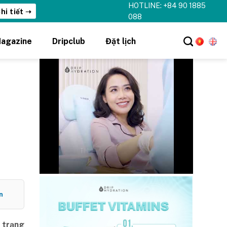
HOTLINE: +84 90 1885
088
agazine
Dripclub
Đặt lịch
n
h trạng