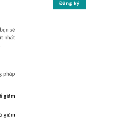
Đăng ký
 bạn sẽ
ít nhất
.
ng pháp
ể giảm
và giảm