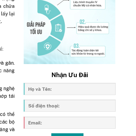
a chữa
lấy lại
.
ể:
và gân.
ức năng
Nhận Ưu Đãi
ng nghệ
hớp tái
có thể
 các bộ
năng và