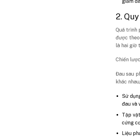
giảm đa
2. Quy
Quá trình 
được theo 
là hai giờ
Chiến lượ
Đau sau p
khác nhau
Sử dụng
đau và 
Tập vật
cứng cơ
Liệu ph