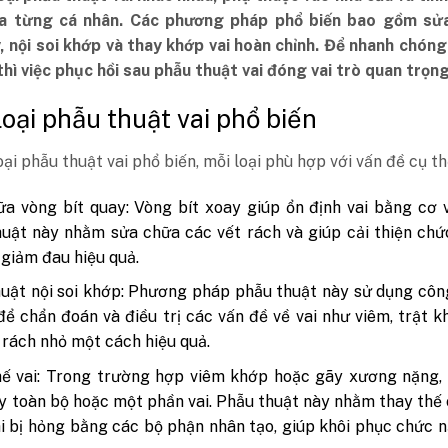
a từng cá nhân. Các phương pháp phổ biến bao gồm sử
 nội soi khớp và thay khớp vai hoàn chỉnh. Để nhanh chóng 
hì việc phục hồi sau phẫu thuật vai đóng vai trò quan trọng
 loại phẫu thuật vai phổ biến
oại phẫu thuật vai phổ biến, mỗi loại phù hợp với vấn đề cụ th
a vòng bít quay: Vòng bít xoay giúp ổn định vai bằng cơ 
uật này nhằm sửa chữa các vết rách và giúp cải thiện ch
, giảm đau hiệu quả.
uật nội soi khớp: Phương pháp phẫu thuật này sử dụng cô
 để chẩn đoán và điều trị các vấn đề về vai như viêm, trật k
 rách nhỏ một cách hiệu quả.
ế vai: Trong trường hợp viêm khớp hoặc gãy xương nặng, 
y toàn bộ hoặc một phần vai. Phẫu thuật này nhằm thay thế
i bị hỏng bằng các bộ phận nhân tạo, giúp khôi phục chức 