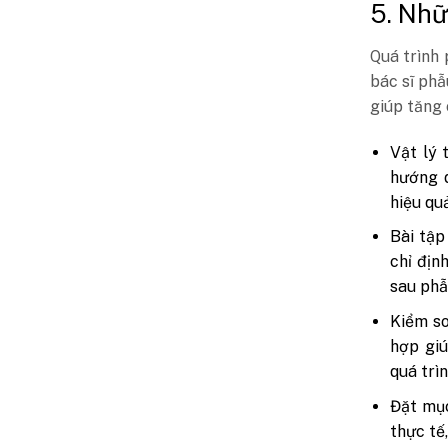
5. Nhữ
Quá trình 
bác sĩ phẫ
giúp tăng 
Vật lý 
hướng d
hiệu quả
Bài tập 
chỉ địn
sau phẫ
Kiểm so
hợp giú
quá trì
Đặt mục
thực tế