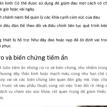
ần kinh: Có thể được sử dụng để giảm đau một cách có ch
ài giờ hoặc vài ngày.
t chánh niệm: Để quản lý các khía cạnh cảm xúc của đau.
i đều đặn: Để theo dõi và điều chỉnh liên tục quá trình ki
 thiết bị hỗ trợ: Như dây đeo hoặc nẹp để ổn định vai tr
i phục.
 ro và biến chứng tiềm ẩn
t luôn tiềm ẩn những rủi ro và biến chứng, như nhiễm trùn
thương dây thần kinh hoặc mạch máu, cũng như hạn chế 
ớp vai và các biến chứng liên quan đến gây mê. Việc ch
 trước và sau phẫu thuật, cùng với việc trao đổi rõ ràng 
dịch vụ chăm sóc sức khỏe, rất quan trọng để giảm thiểu
y.