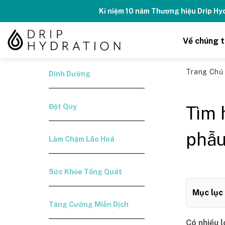
Skip
Tăng năng lượng - số
to
content
Về chúng t
Trang Ch
Dinh Dưỡng
Đột Quỵ
Tìm 
phẫu
Làm Chậm Lão Hoá
Sức Khỏe Tổng Quát
Mục lục
Tăng Cường Miễn Dịch
Có nhiều l