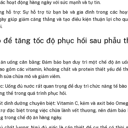
 các hoạt động hàng ngày với sức mạnh và tự tin.
g hỗ trợ: Sự hỗ trợ từ bạn bè và gia đình trong các hoạ
ày giúp giảm căng thẳng và tạo điều kiện thuận lợi cho qu
i.
 để tăng tốc độ phục hồi sau phẫu t
 ăn uống cân bằng: Đảm bảo bạn duy trì một chế độ ăn uố
ao gồm các vitamin, khoáng chất và protein thiết yếu để t
nh sửa chữa mô và giảm viêm.
c: Uống đủ nước rất quan trọng để duy trì chức năng tế bào
ng thể trong quá trình phục hồi.
t dinh dưỡng chuyên biệt: Vitamin C, kẽm và axit béo Ome
trợ đặc biệt trong việc chữa lành vết thương, nên đảm bảo
g trong chế độ ăn hàng ngày.
ủ chất lượng: Ngủ đủ giấc là cần thiết để cơ thể có thời 