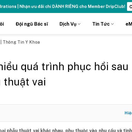
ng đỉnh cao với thẻ Vitamin Drip Membership.
Xem ngay ➝
ôi
Đội ngũ Bác sĩ
Dịch Vụ
Tin Tức
eM
ủ
|
Thông Tin Y Khoa
hiểu quá trình phục hồi sau
 thuật vai
Hiệ
oại phẫu thuật vai khác nhau, phụ thuộc vào nhu cầu và tìn