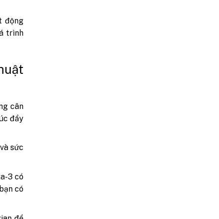
t động
á trình
huật
ng cân
húc đẩy
 và sức
ga-3 có
 bạn có
gian để