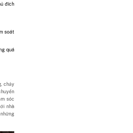
ủ đích
ểm soát
ong quá
g, chảy
chuyển
ăm sóc
với nhà
 những