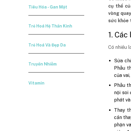
cụ thể củ
Tiêu Hóa - Gan Mật
vòng quay,
sức khỏe t
Trẻ Hoá Hệ Thần Kinh
1. Các
Trẻ Hoá Và Đẹp Da
Có nhiều l
Sửa chữ
Truyền Nhiễm
Phẫu th
của vai
Vitamin
Phẫu th
nội soi
phát và
Thay th
cần tha
phận va