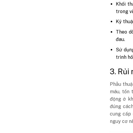
Khối th
trong v
Kỹ thuậ
Theo dõ
đau.
Sử dụng
trình hồ
3. Rủi
Phẫu thuậ
máu, tổn 
động ở kh
đúng cách
cung cấp 
nguy cơ nà