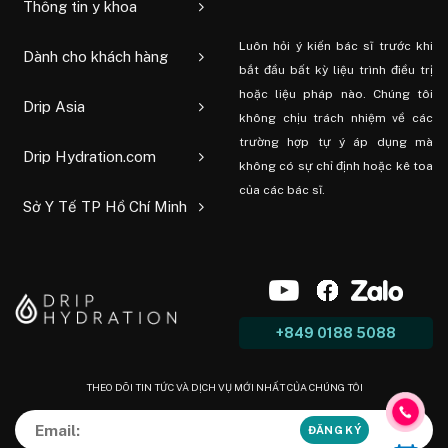
Thông tin y khoa
Luôn hỏi ý kiến ​​bác sĩ trước khi
Dành cho khách hàng
bắt đầu bất kỳ liệu trình điều trị
hoặc liệu pháp nào. Chúng tôi
Drip Asia
không chịu trách nhiệm về các
trường hợp tự ý áp dụng mà
Drip Hydration.com
không có sự chỉ định hoặc kê toa
của các bác sĩ.
Sở Y Tế TP Hồ Chí Minh
+849 0188 5088
THEO DÕI TIN TỨC VÀ DỊCH VỤ MỚI NHẤT CỦA CHÚNG TÔI