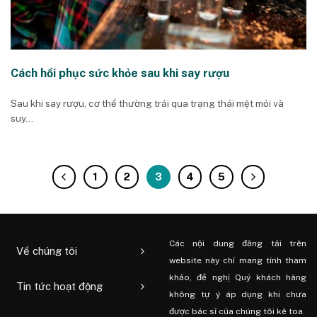
Cách hồi phục sức khỏe sau khi say rượu
Sau khi say rượu, cơ thể thường trải qua trạng thái mệt mỏi và
suy...
1
2
3
4
5
Các nội dung đăng tải trên
Về chúng tôi
website này chỉ mang tính tham
khảo, đề nghị Quý khách hàng
Tin tức hoạt động
không tự ý áp dụng khi chưa
được bác sĩ của chúng tôi kê toa.