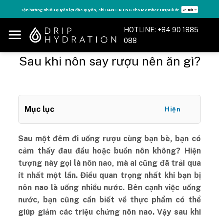
Skip
Tận hưởng nhiều quyền lợi độc quyền, chỉ DÀNH RIÊNG cho Member DripClub!
Chi tiết ➝
to
content
HOTLINE: +84 90 1885
088
Sau khi nôn say rượu nên ăn gì?
Mục lục
Hiện
Sau một đêm đi uống rượu cùng bạn bè, bạn có
cảm thấy đau đầu hoặc buồn nôn không? Hiện
tượng này gọi là nôn nao, mà ai cũng đã trải qua
ít nhất một lần. Điều quan trọng nhất khi bạn bị
nôn nao là uống nhiều nước. Bên cạnh việc uống
nước, bạn cũng cần biết về thực phẩm có thể
giúp giảm các triệu chứng nôn nao. Vậy sau khi