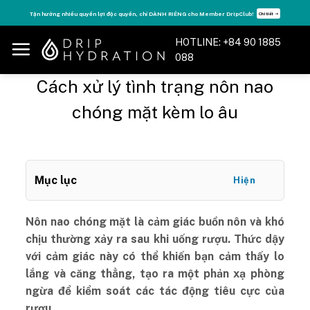
Skip
Tận hưởng nhiều quyền lợi độc quyền, chỉ DÀNH RIÊNG cho Member DripClub!
Chi tiết ➝
to
content
HOTLINE: +84 90 1885
088
Cách xử lý tình trạng nôn nao
chóng mặt kèm lo âu
Mục lục
Hiện
Nôn nao chóng mặt là cảm giác buồn nôn và khó
chịu thường xảy ra sau khi uống rượu. Thức dậy
với cảm giác này có thể khiến bạn cảm thấy lo
lắng và căng thẳng, tạo ra một phản xạ phòng
ngừa để kiểm soát các tác động tiêu cực của
rượu.