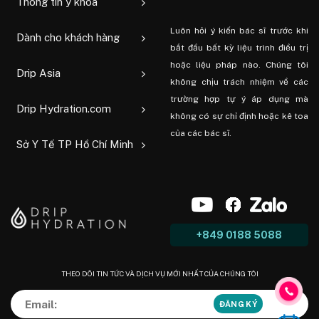
Thông tin y khoa
Luôn hỏi ý kiến ​​bác sĩ trước khi
Dành cho khách hàng
bắt đầu bất kỳ liệu trình điều trị
hoặc liệu pháp nào. Chúng tôi
Drip Asia
không chịu trách nhiệm về các
trường hợp tự ý áp dụng mà
Drip Hydration.com
không có sự chỉ định hoặc kê toa
của các bác sĩ.
Sở Y Tế TP Hồ Chí Minh
+849 0188 5088
THEO DÕI TIN TỨC VÀ DỊCH VỤ MỚI NHẤT CỦA CHÚNG TÔI