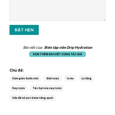
Bài viết của:
Biên tập viên Drip Hydration
XEM THÊM BÀI VIẾT CÙNG TÁC GIẢ
Chủ đề:
Cảm giác buồn nôn
Giải rượu
lo âu
Lo lắng
Say rượu
Tác hại của say rượu
Vấn đề về sức khỏe tổng quát