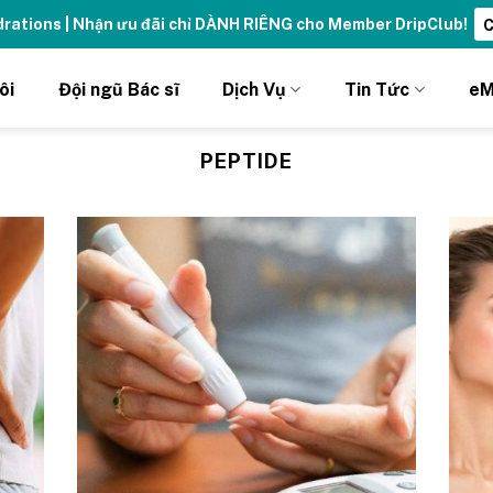
ydrations | Nhận ưu đãi chỉ DÀNH RIÊNG cho Member DripClub!
C
ôi
Đội ngũ Bác sĩ
Dịch Vụ
Tin Tức
eM
PEPTIDE