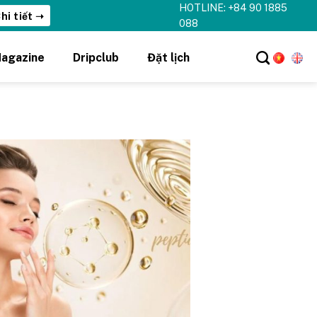
HOTLINE: +84 90 1885
hi tiết ➝
088
agazine
Dripclub
Đặt lịch