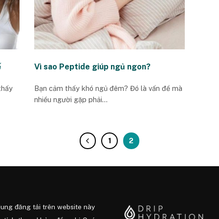
ế
Vì sao Peptide giúp ngủ ngon?
thấy
Bạn cảm thấy khó ngủ đêm? Đó là vấn đề mà
nhiều người gặp phải...
1
2
dung đăng tải trên website này