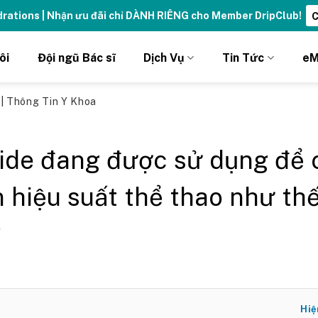
ydrations | Nhận ưu đãi chỉ DÀNH RIÊNG cho Member DripClub!
C
ôi
Đội ngũ Bác sĩ
Dịch Vụ
Tin Tức
eM
ủ
|
Thông Tin Y Khoa
ide đang được sử dụng để 
n hiệu suất thể thao như th
?
Hiệ