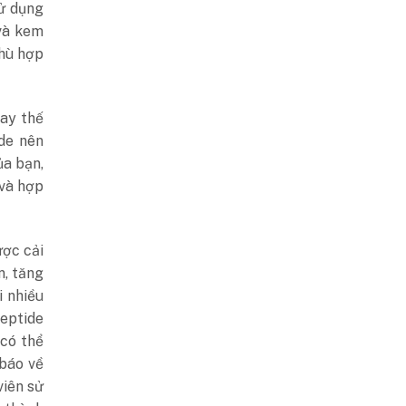
sử dụng
 và kem
phù hợp
hay thế
de nên
ủa bạn,
 và hợp
ược cải
n, tăng
i nhiều
peptide
 có thể
 báo về
viên sử