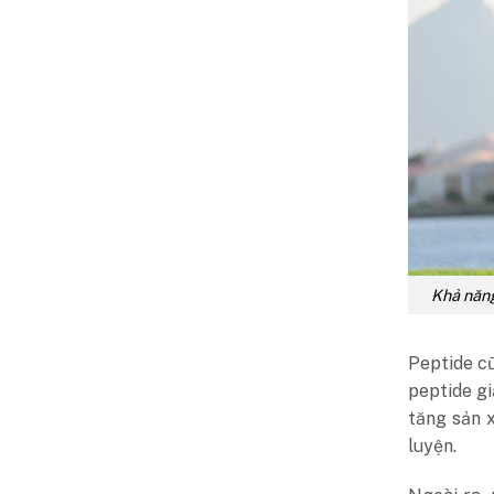
Khả năng
Peptide c
peptide g
tăng sản 
luyện.