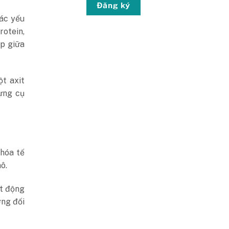
Đăng ký
các yếu
rotein,
ệp giữa
t axit
ưng cụ
 hóa tế
ô.
ạt động
ơng đối