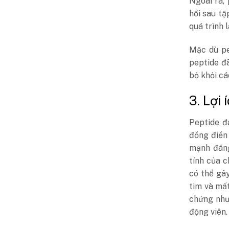
Ngoài ra,
hồi sau t
quá trình 
Mặc dù pe
peptide đã
bỏ khỏi cá
3. Lợi 
Peptide đ
đồng điền
mạnh đáng
tính của 
có thể gâ
tim và mấ
chứng như
động viên.