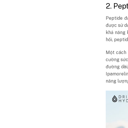
2. Pep
Peptide đ
được sử dụ
khả năng k
hồi, pepti
Một cách 
cường sức
đường dài
Ipamoreli
năng lượng