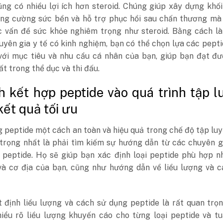
ũng có nhiều lợi ích hơn steroid. Chúng giúp xây dựng khố
ăng cường sức bền và hỗ trợ phục hồi sau chấn thương mà
c vấn đề sức khỏe nghiêm trọng như steroid. Bằng cách là
uyên gia y tế có kinh nghiệm, bạn có thể chọn lựa các pept
với mục tiêu và nhu cầu cá nhân của bạn, giúp bạn đạt đư
ất trong thể dục và thi đấu.
h kết hợp peptide vào quá trình tập l
kết quả tối ưu
 peptide một cách an toàn và hiệu quả trong chế độ tập lu
 trọng nhất là phải tìm kiếm sự hướng dẫn từ các chuyên g
 peptide. Họ sẽ giúp bạn xác định loại peptide phù hợp n
và cơ địa của bạn, cũng như hướng dẫn về liều lượng và c
t định liều lượng và cách sử dụng peptide là rất quan trọ
hiểu rõ liều lượng khuyến cáo cho từng loại peptide và t