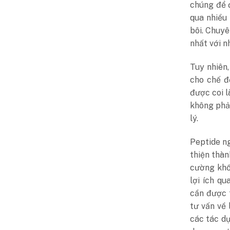
chúng để 
qua nhiều
bôi. Chuy
nhất với n
Tuy nhiên
cho chế đ
được coi l
không phải
lý.
Peptide n
thiện thàn
cường khố
lợi ích qu
cần được t
tư vấn về 
các tác d