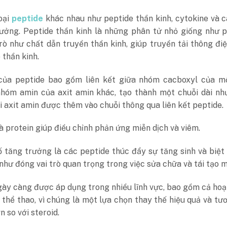
oại
peptide
khác nhau như peptide thần kinh, cytokine và 
rưởng. Peptide thần kinh là những phân tử nhỏ giống như p
rò như chất dẫn truyền thần kinh, giúp truyền tải thông đi
 thần kinh.
của peptide bao gồm liên kết giữa nhóm cacboxyl của mộ
nhóm amin của axit amin khác, tạo thành một chuỗi dài nh
i axit amin được thêm vào chuỗi thông qua liên kết peptide.
à protein giúp điều chỉnh phản ứng miễn dịch và viêm.
 tăng trưởng là các peptide thúc đẩy sự tăng sinh và biệt
như đóng vai trò quan trọng trong việc sửa chữa và tái tạo m
gày càng được áp dụng trong nhiều lĩnh vực, bao gồm cả ho
 thể thao, vì chúng là một lựa chọn thay thế hiệu quả và tư
n so với steroid.