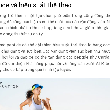
tide và hiệu suất thể thao
ang trở thành một lựa chọn phổ biến trong cộng đồng thể
ng để nâng cao hiệu suất thể chất của các vận động viên. 
ích thích phát triển cơ bắp, tăng sức bền và giảm thời gi
de đang thu hút sự chú ý.
mà peptide có thể cải thiện hiệu suất thể thao là bằng cá
 chịu đựng và sức bền. Các vận động viên sức bền như ngư
, bơi lội và đạp xe có thể tận dụng các peptide như Carda
n để cải thiện khả năng phục hồi và tăng sản xuất ATP, l
 cho cơ bắp trong quá trình tập luyện.