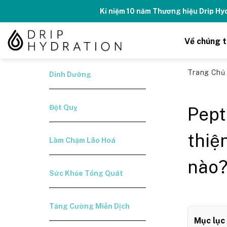
Skip
Kỉ niệm 10 năm Thương hiệu Drip H
to
content
Về chúng t
Trang Ch
Dinh Dưỡng
Đột Quỵ
Pept
thiệ
Làm Chậm Lão Hoá
nào
Sức Khỏe Tổng Quát
Tăng Cường Miễn Dịch
Mục lục