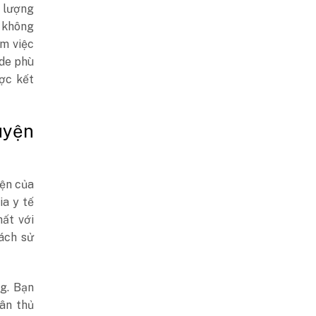
i lượng
 không
m việc
ide phù
ợc kết
uyện
yện của
ia y tế
hất với
ách sử
ng. Bạn
uân thủ