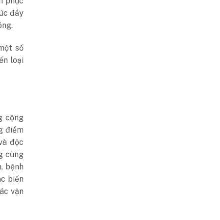
an phục
húc đẩy
óng.
một số
ến loại
g cộng
g điểm
và độc
ng cũng
, bệnh
ác biến
ác vận