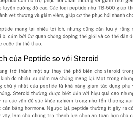
 peptide còn hỗ trợ phục hồi chấn thương và giảm thời gi
ập luyện cường độ cao. Các loại peptide như TB-500 giúp t
lành vết thương và giảm viêm, giúp cơ thể phục hồi nhanh ch
ptide mang lại nhiều lợi ích, nhưng cũng cần lưu ý rằng 
 bị cấm bởi Cơ quan chống doping thế giới và có thể dẫn đ
c cuộc thi thể thao.
ích của Peptide so với Steroid
ang trở thành một sự thay thế phổ biến cho steroid tron
 kinh do nhiều ưu điểm mà chúng mang lại. Một trong nhữn
 chú ý nhất của peptide là khả năng giảm tác dụng phụ 
chúng. Steroid thường được biết đến với hiệu quả cao như
y ra các vấn đề sức khỏe nghiêm trọng như tổn thương gan
t cân bằng hormone. Ngược lại, peptide thường ít gây ra c
 vậy, làm cho chúng trở thành lựa chọn an toàn hơn cho c