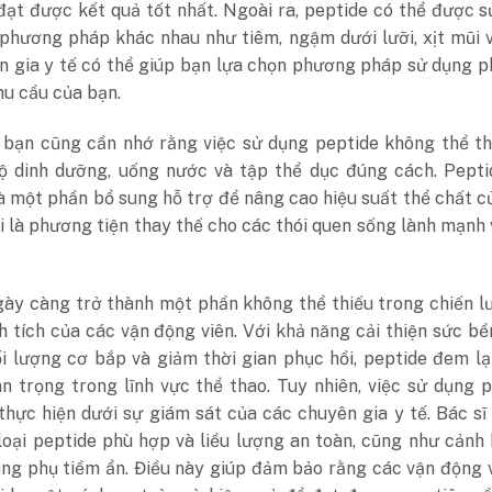
đạt được kết quả tốt nhất. Ngoài ra, peptide có thể được 
 phương pháp khác nhau như tiêm, ngậm dưới lưỡi, xịt mũi
ên gia y tế có thể giúp bạn lựa chọn phương pháp sử dụng 
hu cầu của bạn.
, bạn cũng cần nhớ rằng việc sử dụng peptide không thể t
ộ dinh dưỡng, uống nước và tập thể dục đúng cách. Pepti
à một phần bổ sung hỗ trợ để nâng cao hiệu suất thể chất c
 là phương tiện thay thế cho các thói quen sống lành mạnh
gày càng trở thành một phần không thể thiếu trong chiến l
h tích của các vận động viên. Với khả năng cải thiện sức bề
i lượng cơ bắp và giảm thời gian phục hồi, peptide đem lạ
an trọng trong lĩnh vực thể thao. Tuy nhiên, việc sử dụng 
hực hiện dưới sự giám sát của các chuyên gia y tế. Bác sĩ
loại peptide phù hợp và liều lượng an toàn, cũng như cảnh
ụng phụ tiềm ẩn. Điều này giúp đảm bảo rằng các vận động 