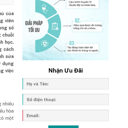
hủ của
g viên
ong số
 chuỗi
h học.
g cách
nh sửa
ử dụng
Nhận Ưu Đãi
ng việc
g nhiều
iều hòa
 có một