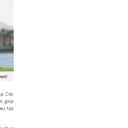
net)
ắp. Các
n, giúp
sau tập