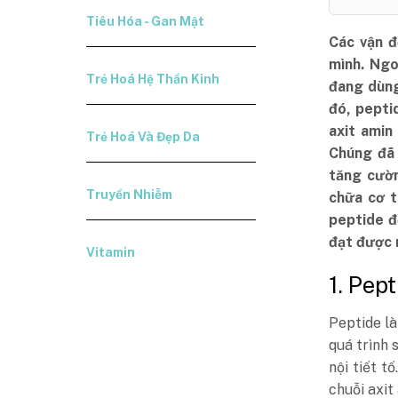
Tiêu Hóa - Gan Mật
Các vận đ
mình. Ngo
Trẻ Hoá Hệ Thần Kinh
đang dùng
đó, pepti
axit amin
Trẻ Hoá Và Đẹp Da
Chúng đã 
tăng cườn
Truyền Nhiễm
chữa cơ t
peptide đ
đạt được 
Vitamin
1. Pept
Peptide là
quá trình 
nội tiết t
chuỗi axit