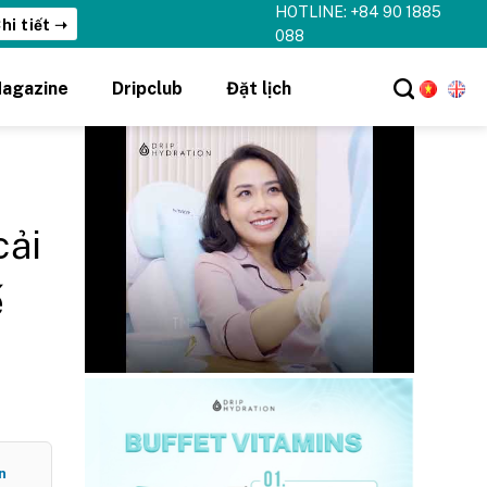
HOTLINE: +84 90 1885
hi tiết ➝
088
agazine
Dripclub
Đặt lịch
cải
ế
n