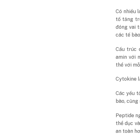
Có nhiều l
tố tăng t
đóng vai t
các tế bào
Cấu trúc 
amin với 
thể với mỗ
Cytokine l
Các yếu tố
bào, cũng 
Peptide n
thể dục và
an toàn hơ