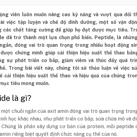
ộng viên luôn muốn nâng cao kỹ năng và vượt qua đối t
ài việc tập luyện và chế độ dinh dưỡng, một số vận độn
 các chất tăng cường để giúp họ đạt được mục tiêu. Tr
de đã trở thành một lựa chọn phổ biến. Peptide, là những
 ngắn, đóng vai trò quan trọng trong nhiều hoạt động sin
được chứng minh giúp cải thiện hiệu suất thể thao bằn
g sự phát triển cơ bắp, giảm viêm và thúc đẩy quá trì
hể. Trong bài viết này, chúng tôi sẽ thảo luận về việc s
ể cải thiện hiệu suất thể thao và hiệu quả của chúng tro
mục tiêu mong muốn.
ide là gì?
 một chuỗi ngắn của axit amin đóng vai trò quan trọng tron
sinh học khác nhau, như phát triển cơ bắp, sửa chữa mô và đ
ố. Chúng là phần xây dựng cơ bản của protein, mỗi peptide
 amin riêng biệt quyết định chức năng cụ thể của nó.