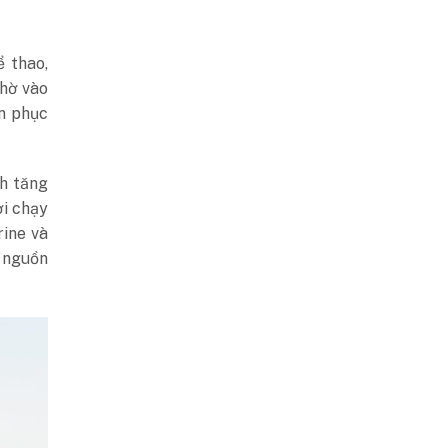
 thao,
Nhờ vào
an phục
ch tăng
ời chạy
rine và
à nguồn