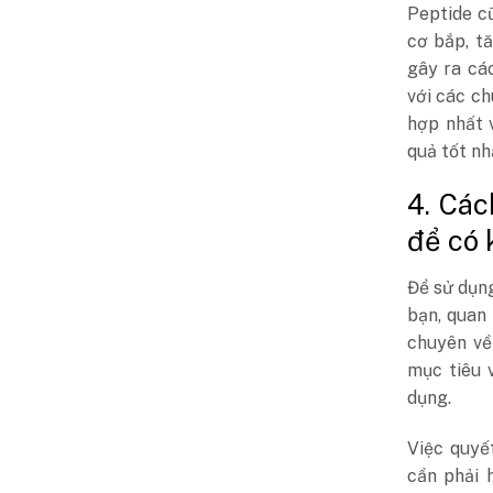
Peptide c
cơ bắp, t
gây ra cá
với các ch
hợp nhất 
quả tốt nh
4. Các
để có 
Để sử dụng
bạn, quan
chuyên về
mục tiêu 
dụng.
Việc quyế
cần phải 