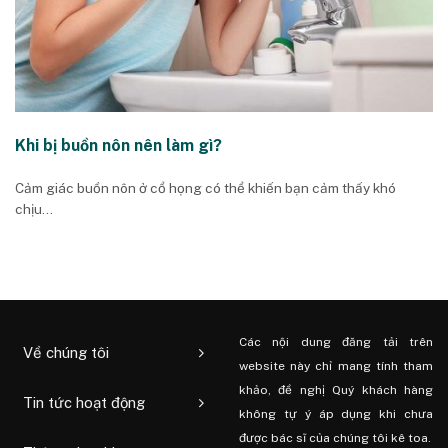
Khi bị buồn nôn nên làm gì?
Cảm giác buồn nôn ở cổ họng có thể khiến bạn cảm thấy khó
chịu...
Các nội dung đăng tải trên
Về chúng tôi
website này chỉ mang tính tham
khảo, đề nghị Quý khách hàng
Tin tức hoạt động
không tự ý áp dụng khi chưa
được bác sĩ của chúng tôi kê toa.