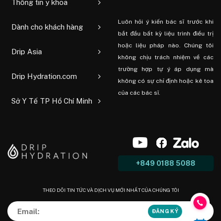
Thông tin y khoa
Luôn hỏi ý kiến ​​bác sĩ trước khi
Dành cho khách hàng
bắt đầu bất kỳ liệu trình điều trị
hoặc liệu pháp nào. Chúng tôi
Drip Asia
không chịu trách nhiệm về các
trường hợp tự ý áp dụng mà
Drip Hydration.com
không có sự chỉ định hoặc kê toa
của các bác sĩ.
Sở Y Tế TP Hồ Chí Minh
+849 0188 5088
THEO DÕI TIN TỨC VÀ DỊCH VỤ MỚI NHẤT CỦA CHÚNG TÔI