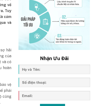
ứng về
ra. Tuy
 là cảm
qua và
 sợ hãi
ng của
Nhận Ưu Đãi
t và có
u hoàn
 bảo vệ
hể phải
bộ cũng
.