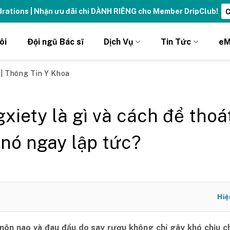
ydrations | Nhận ưu đãi chỉ DÀNH RIÊNG cho Member DripClub!
C
ôi
Đội ngũ Bác sĩ
Dịch Vụ
Tin Tức
eM
ủ
|
Thông Tin Y Khoa
xiety là gì và cách để thoá
 nó ngay lập tức?
Hiệ
nôn nao và đau đầu do say rượu không chỉ gây khó chịu c