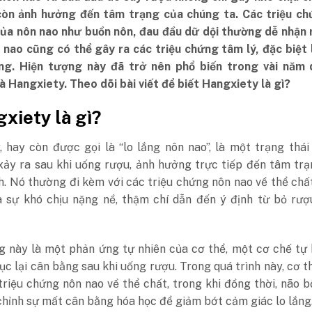
òn ảnh hưởng đến tâm trạng của chúng ta. Các triệu ch
của nôn nao như buồn nôn, đau đầu dữ dội thường dễ nhận 
n nao cũng có thể gây ra các triệu chứng tâm lý, đặc biệt
ắng. Hiện tượng này đã trở nên phổ biến trong vài năm 
à Hangxiety. Theo dõi bài viết để biết Hangxiety là gì?
gxiety là gì?
 hay còn được gọi là “lo lắng nôn nao”, là một trạng thái
ảy ra sau khi uống rượu, ảnh hưởng trực tiếp đến tâm trạ
. Nó thường đi kèm với các triệu chứng nôn nao về thể chấ
a sự khó chịu nặng nề, thậm chí dẫn đến ý định từ bỏ rượ
g này là một phản ứng tự nhiên của cơ thể, một cơ chế tự
ục lại cân bằng sau khi uống rượu. Trong quá trình này, cơ t
triệu chứng nôn nao về thể chất, trong khi đồng thời, não 
chỉnh sự mất cân bằng hóa học để giảm bớt cảm giác lo lắng