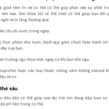
hệ giữa tâm trí và cơ thể có thể góp phần vào sự phát tr
i nôn nao. Sức khỏe tốt về thể chất có thể giúp bạn đối 
nghĩ và lo lắng thoáng qua.
êu thụ đủ nước trong ngày.
 thực phẩm như nước, bánh quy giòn, chuối hoặc bánh mì 
 dày của bạn.
i trường ngủ thoải mái, ngay cả khi bạn khó ngủ.
buprofen hoặc các loại thuốc chống viêm không steroid k
ầu và cơ.
 thở sâu
âu đều đặn có thể giúp xoa dịu trái tim đang đập loạn xạ
độ pH bên trong cơ thể.