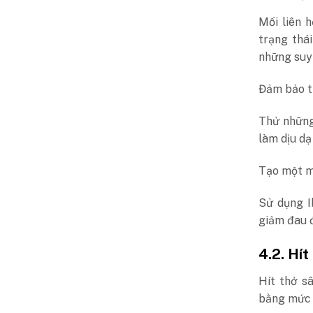
Mối liên 
trạng thá
những suy 
Đảm bảo ti
Thử những
làm dịu dạ
Tạo một mô
Sử dụng I
giảm đau đ
4.2. Hít
Hít thở s
bằng mức 