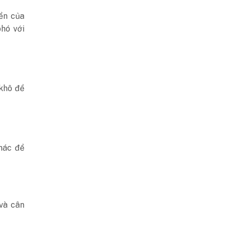
iển của
phó với
khô để
hác để
 và cân