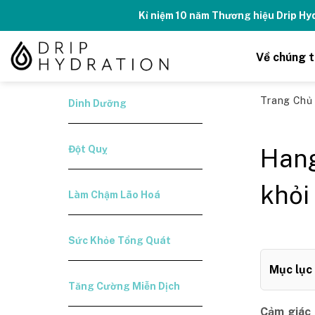
Skip
Kỉ niệm 10 năm Thương hiệu Drip H
to
content
Về chúng t
Trang Ch
Dinh Dưỡng
Đột Quỵ
Hang
khỏi
Làm Chậm Lão Hoá
Sức Khỏe Tổng Quát
Mục lục
Tăng Cường Miễn Dịch
Cảm giác 