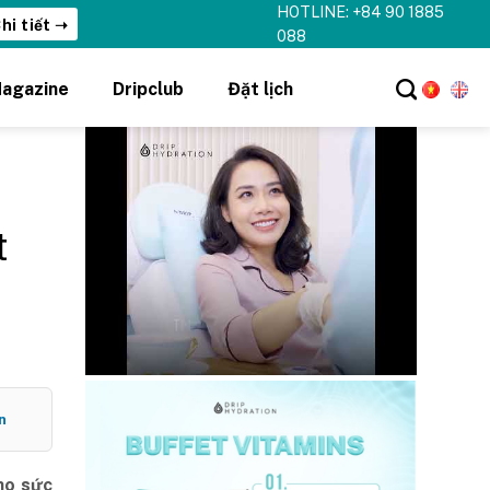
HOTLINE: +84 90 1885
hi tiết ➝
088
agazine
Dripclub
Đặt lịch
t
n
ho sức