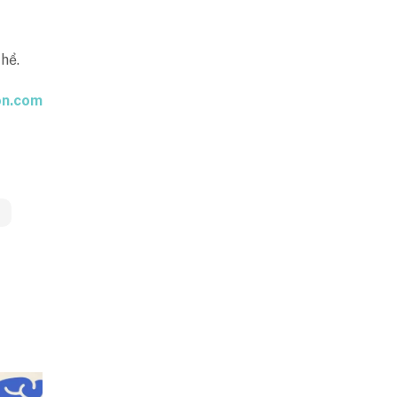
hể.
on.com