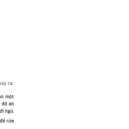
ảy ra:
ăn một
 đồ ăn
đi ngủ.
 để rửa