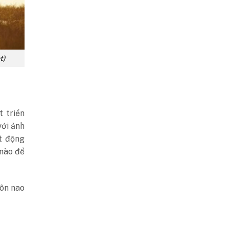
t)
t triển
với ảnh
t động
 nào để
nôn nao