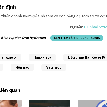
ền định
thiền chánh niệm để tĩnh tâm và cân bằng cả tâm trí và cơ t
Nguồn:
Driphydrati
:
Biên tập viên Drip Hydration
XEM THÊM BÀI VIẾT CÙNG TÁC GIẢ
 Hangxiety
Hangxiety
Liệu pháp Hangover IV
Nôn nao
Sau rượu
 liên quan