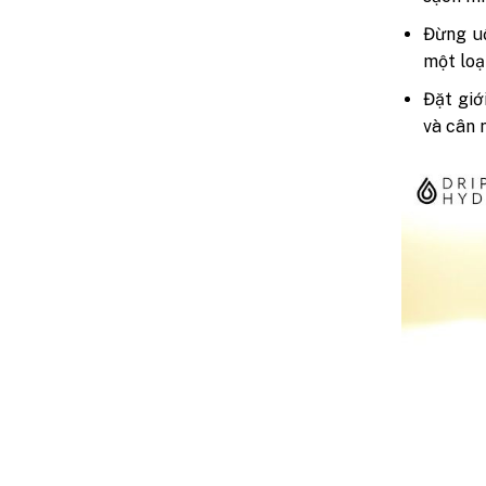
Đừng u
một loạ
Đặt giớ
và cân 