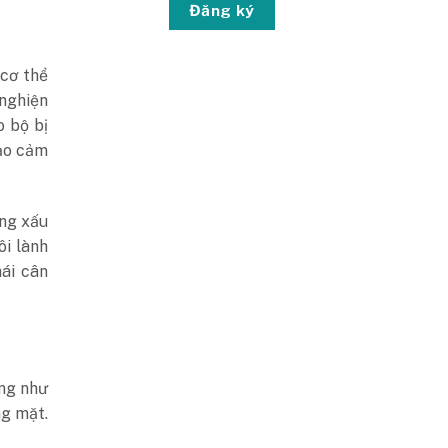
Đăng ký
 cơ thể
 nghiện
o bộ bị
tạo cảm
ạng xấu
ôi lành
hái cân
àng như
ng mặt.