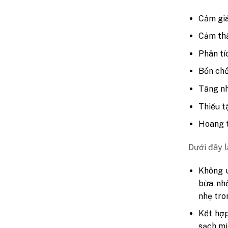
Cảm giá
Cảm thấ
Phân tí
Bồn chồ
Tăng nh
Thiếu t
Hoang 
Dưới đây l
Không u
bữa nhỏ
nhẹ tro
Kết hợp
sạch mi