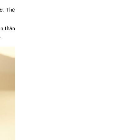
ờ. Thử
ản thân
.