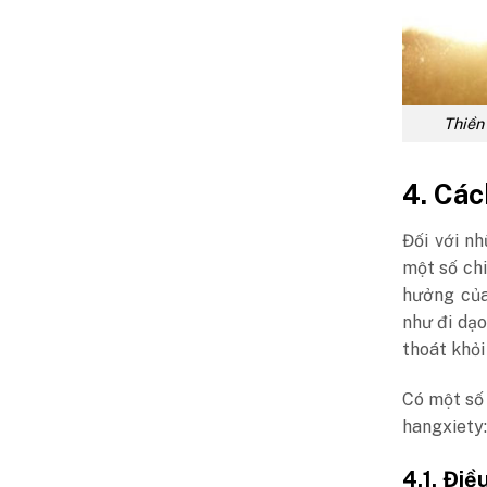
Thiền
4. Các
Đối với n
một số chi
hưởng củ
như đi dạo
thoát khỏi
Có một số
hangxiety:
4.1. Điề