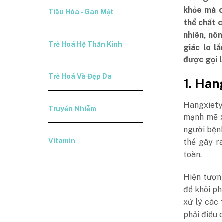
khỏe mà c
Tiêu Hóa - Gan Mật
thể chất 
nhiên, nô
Trẻ Hoá Hệ Thần Kinh
giác lo l
được gọi l
Trẻ Hoá Và Đẹp Da
1. Han
Hangxiety,
Truyền Nhiễm
mạnh mẽ x
người bệnh
Vitamin
thể gây r
toàn.
Hiện tượn
để khôi ph
xử lý các 
phải điều 