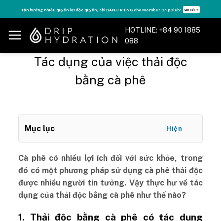
Skip
Tận hưởng nhiều quyền lợi độc quyền, chỉ DÀNH RIÊNG cho Member DripClub!
Chi tiết ➝
to
content
HOTLINE: +84 90 1885
088
Tác dụng của việc thải độc
bằng cà phê
Mục lục
Hiện
Cà phê có nhiều lợi ích đối với sức khỏe, trong
đó có một phương pháp sử dụng cà phê thải độc
được nhiều người tin tưởng. Vậy thực hư về tác
dụng của thải độc bằng cà phê như thế nào?
1. Thải độc bằng cà phê có tác dụng