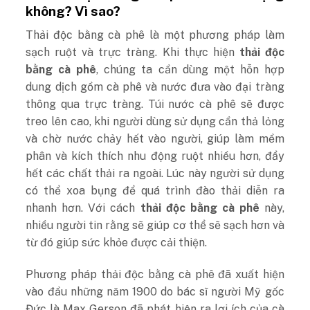
không? Vì sao?
Thải độc bằng cà phê là một phương pháp làm
sạch ruột và trực tràng. Khi thực hiện
thải độc
bằng cà phê
, chúng ta cần dùng một hỗn hợp
dung dịch gồm cà phê và nước đưa vào đại tràng
thông qua trực tràng. Túi nước cà phê sẽ được
treo lên cao, khi người dùng sử dụng cần thả lỏng
và chờ nước chảy hết vào người, giúp làm mềm
phân và kích thích nhu động ruột nhiều hơn, đẩy
hết các chất thải ra ngoài. Lúc này người sử dụng
có thể xoa bụng để quá trình đào thải diễn ra
nhanh hơn. Với cách
thải độc bằng cà phê
này,
nhiều người tin rằng sẽ giúp cơ thể sẽ sạch hơn và
từ đó giúp sức khỏe được cải thiện.
Phương pháp thải độc bằng cà phê đã xuất hiện
vào đầu những năm 1900 do bác sĩ người Mỹ gốc
Đức là Max Gerson đã phát hiện ra lợi ích của cà