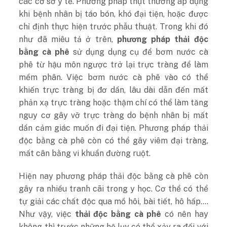
các cơ sở y tế. Phương pháp thụt thường áp dụng
khi bệnh nhân bị táo bón, khó đại tiện, hoặc được
chỉ định thực hiện trước phẫu thuật. Trong khi đó
như đã miêu tả ở trên,
phương pháp thải độc
bằng cà phê
sử dụng dụng cụ để bơm nước cà
phê từ hậu môn ngược trở lại trực tràng để làm
mềm phân. Việc bơm nước cà phê vào có thể
khiến trực tràng bị đơ dần, lâu dài dẫn đến mất
phản xạ trực tràng hoặc thậm chí có thể làm tăng
nguy cơ gây vỡ trực tràng do bệnh nhân bị mất
dần cảm giác muốn đi đại tiện. Phương pháp thải
độc bằng cà phê còn có thể gây viêm đại tràng,
mất cân bằng vi khuẩn đường ruột.
Hiện nay phương pháp thải độc bằng cà phê còn
gây ra nhiều tranh cãi trong y học. Cơ thể có thể
tự giải các chất độc qua mồ hôi, bài tiết, hô hấp….
Như vậy, việc
thải độc bằng cà phê
có nên hay
không thì trước những hệ lụy có thể xảy ra đối với