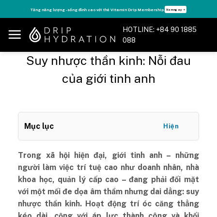
Skip
Tăng năng lượng - sống đỉnh cao với thẻ Vitamin Drip Membership.
Xem ngay ➝
to
content
HOTLINE: +84 90 1885
088
Suy nhược thần kinh: Nỗi đau
của giới tinh anh
Mục lục
Hiện
Trong xã hội hiện đại, giới tinh anh – những
người làm việc trí tuệ cao như doanh nhân, nhà
khoa học, quản lý cấp cao – đang phải đối mặt
với một mối đe dọa âm thầm nhưng dai dẳng: suy
nhược thần kinh. Hoạt động trí óc căng thẳng
kéo dài, cộng với áp lực thành công và khối