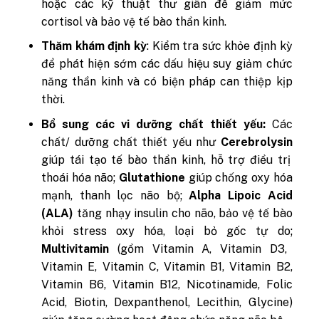
hoặc các kỹ thuật thư giãn để giảm mức
cortisol và bảo vệ tế bào thần kinh.
Thăm khám định kỳ
: Kiểm tra sức khỏe định kỳ
để phát hiện sớm các dấu hiệu suy giảm chức
năng thần kinh và có biện pháp can thiệp kịp
thời.
Bổ sung các vi dưỡng chất thiết yếu:
Các
chất/ dưỡng chất thiết yếu như
Cerebrolysin
giúp tái tạo tế bào thần kinh, hỗ trợ điều trị
thoái hóa não;
Glutathione
giúp chống oxy hóa
mạnh, thanh lọc não bộ;
Alpha Lipoic Acid
(ALA)
tăng nhạy insulin cho não, bảo vệ tế bào
khỏi stress oxy hóa, loại bỏ gốc tự do;
Multivitamin
(gồm Vitamin A, Vitamin D3,
Vitamin E, Vitamin C, Vitamin B1, Vitamin B2,
Vitamin B6, Vitamin B12, Nicotinamide, Folic
Acid, Biotin, Dexpanthenol, Lecithin, Glycine)