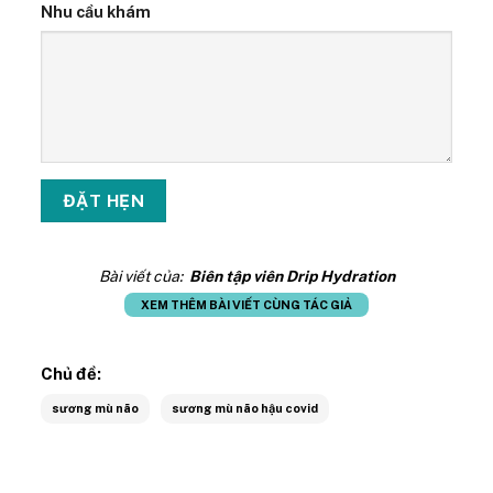
Nhu cầu khám
Bài viết của:
Biên tập viên Drip Hydration
XEM THÊM BÀI VIẾT CÙNG TÁC GIẢ
Chủ đề:
sương mù não
sương mù não hậu covid