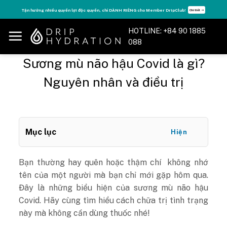
Skip
Tận hưởng nhiều quyền lợi độc quyền, chỉ DÀNH RIÊNG cho Member DripClub!
Chi tiết ➝
to
content
HOTLINE: +84 90 1885
088
Sương mù não hậu Covid là gì?
Nguyên nhân và điều trị
Mục lục
Hiện
Bạn thường hay quên hoặc thậm chí không nhớ
tên của một người mà bạn chỉ mới gặp hôm qua.
Đây là những biểu hiện của sương mù não hậu
Covid. Hãy cùng tìm hiểu cách chữa trị tình trạng
này mà không cần dùng thuốc nhé!