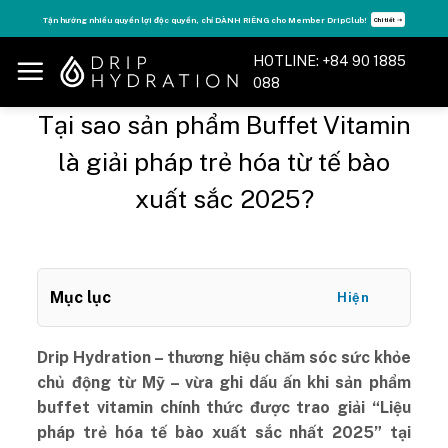
Skip
Tận hưởng nhiều quyền lợi độc quyền, chỉ DÀNH RIÊNG cho Member DripClub!
Chi tiết ➝
to
content
HOTLINE: +84 90 1885
088
Tại sao sản phẩm Buffet Vitamin
là giải pháp trẻ hóa từ tế bào
xuất sắc 2025?
Mục lục
Hiện
Drip Hydration – thương hiệu chăm sóc sức khỏe
chủ động từ Mỹ – vừa ghi dấu ấn khi sản phẩm
buffet vitamin chính thức được trao giải “Liệu
pháp trẻ hóa tế bào xuất sắc nhất 2025” tại