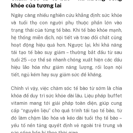
khỏe của tương lai
Ngày càng nhiều nghiên cứu khẳng định: sức khỏe
và tuổi thọ con người phụ thuộc phần lớn vào
trạng thái của từng tế bào. Khi tế bào khỏe mạnh,
hệ thống miễn dịch, nội tiết và trao đổi chất cũng
hoạt động hiệu quả hơn. Ngược lại, khi khả năng
tái tạo tế bào suy giảm – thường bắt đầu từ sau
tuổi 25 – cơ thể sẽ nhanh chóng xuất hiện các dấu
hiệu lão hóa như giảm năng lượng, rối loạn nội
tiết, ngủ kém hay suy giảm sức đề kháng.
Chính vì vậy, việc chăm sóc tế bào từ sớm là chìa
khóa để duy trì sức khỏe dài lâu. Liệu pháp buffet
vitamin mang tới giải pháp toàn diện, giúp cung
cấp “nguyên liệu” cho quá trình tái tạo tế bào, từ
đó làm chậm lão hóa và kéo dài tuổi thọ tế bào –
yếu tố nền tảng quyết định vẻ ngoài trẻ trung và
sức sống bền bỉ theo thời gian.