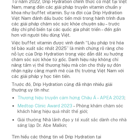
Từ năm 2022, Drip Hydration chính thức có mặt tại Việt
Nam, mang đến các giải pháp truyền vitamin chuẩn y
khoa như buffet vitamin. Sự ra đời của Drip Hydration
Việt Nam đánh dấu bước tiến mới trong hành trình đưa
các giải pháp chăm sóc sức khỏe chuyên sâu – trước
đây chỉ phổ biến tại các quốc gia phát triển – đến gần
hơn với người tiêu dùng Việt.
Việc buffet vitamin được vinh danh “Liệu pháp trẻ hóa
tế bào xuất sắc nhất 2025” là minh chứng rõ ràng cho
nỗ lực của Drip Hydration trong việc dẫn dắt xu hướng
chăm sóc sức khỏe từ gốc. Danh hiệu này không chỉ
nâng tầm vị thế thương hiệu mà còn cho thấy sự đón
nhận ngày càng mạnh mẽ của thị trường Việt Nam với
các giải pháp y học tiên tiến.
Trước đó, Drip Hydration cũng đã nhận nhiều giải
thưởng uy tín như:
Thương hiệu truyền cảm hứng Châu Á – APEA 2023
;
Medtop Clinic Award 2023
– Phòng khám chăm sóc
khách hàng hiệu quả nhất thế giới;
Giải thưởng Nhà lãnh đạo y tế xuất sắc dành cho nhà
sáng lập Dr. Abe Malkin;
Tìm hiểu các thông tin về Drip Hydration tại