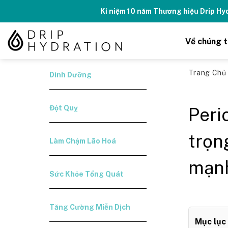
Skip
Kỉ niệm 10 năm Thương hiệu Drip H
to
content
Về chúng t
Trang Ch
Dinh Dưỡng
Đột Quỵ
Peri
trọn
Làm Chậm Lão Hoá
mạnh
Sức Khỏe Tổng Quát
Tăng Cường Miễn Dịch
Mục lục