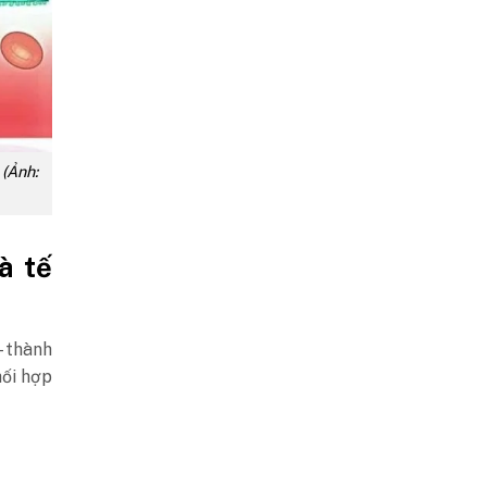
 (Ảnh:
à tế
– thành
hối hợp