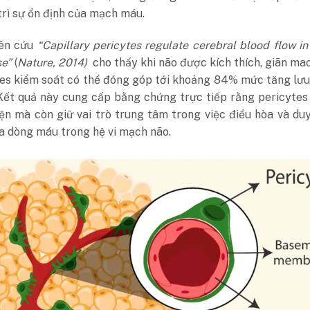
rì sự ổn định của mạch máu.
iên cứu
“Capillary pericytes regulate cerebral blood flow in
se”
(
Nature
, 2014)
cho thấy khi não được kích thích, giãn m
tes kiểm soát có thể đóng góp tới khoảng 84% mức tăng lư
Kết quả này cung cấp bằng chứng trực tiếp rằng pericytes
iện mà còn giữ vai trò trung tâm trong việc điều hòa và duy
a dòng máu trong hệ vi mạch não.