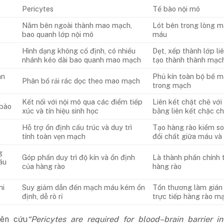
Pericytes
Tế bào nội mô
Nằm bên ngoài thành mao mạch,
Lót bên trong lòng 
bao quanh lớp nội mô
máu
Hình dạng không cố định, có nhiều
Dẹt, xếp thành lớp li
nhánh kéo dài bao quanh mao mạch
tạo thành thành mạc
ân
Phủ kín toàn bộ bề m
Phân bố rải rác dọc theo mao mạch
trong mạch
Kết nối với nội mô qua các điểm tiếp
Liên kết chặt chẽ với
 bào
xúc và tín hiệu sinh học
bằng liên kết chặc ch
Hỗ trợ ổn định cấu trúc và duy trì
Tạo hàng rào kiểm so
tính toàn vẹn mạch
đổi chất giữa máu và
g
Góp phần duy trì độ kín và ổn định
Là thành phần chính 
áu
của hàng rào
hàng rào
hi
Suy giảm dẫn đến mạch máu kém ổn
Tổn thương làm gián
định, dễ rò rỉ
trực tiếp hàng rào m
ên cứu
“Pericytes are required for blood–brain barrier in