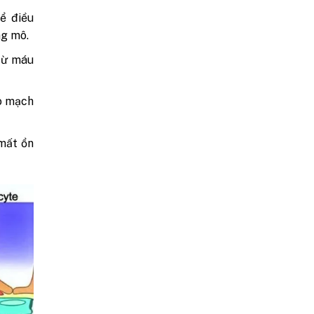
ể điều
ng mô.
từ máu
ạo mạch
 mất ổn