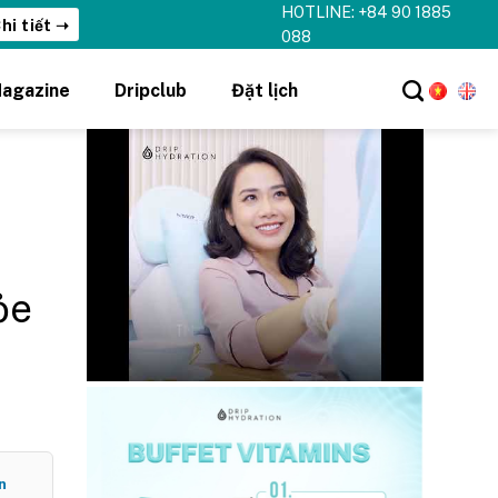
HOTLINE: +84 90 1885
hi tiết ➝
088
agazine
Dripclub
Đặt lịch
ỏe
n