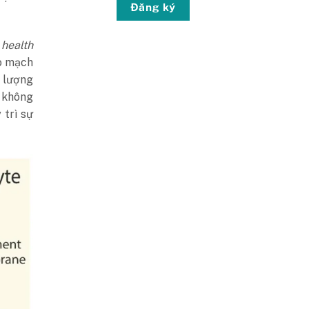
Đăng ký
 health
ao mạch
u lượng
 không
 trì sự