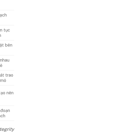
mạch
ên tục
h
ặt bên
 nhau
ẽ
át trao
 mô
tạo nên
 đoạn
ạch
tegrity