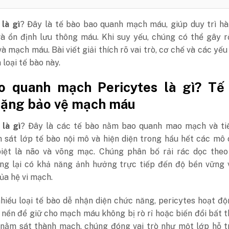
là gì
? Đây là tế bào bao quanh mạch máu, giúp duy trì h
à ổn định lưu thông máu. Khi suy yếu, chúng có thể gây r
và mạch máu. Bài viết giải thích rõ vai trò, cơ chế và các yếu
loại tế bào này.
o quanh mạch Pericytes là gì? Tế
lặng bảo vệ mạch máu
 là gì
? Đây là các tế bào nằm bao quanh mao mạch và tiể
 sát lớp tế bào nội mô và hiện diện trong hầu hết các mô
biệt là não và võng mạc. Chúng phân bố rải rác dọc theo
ng lại có khả năng ảnh hưởng trực tiếp đến độ bền vững v
ủa hệ vi mạch.
hiều loại tế bào dễ nhận diện chức năng, pericytes hoạt độ
nền để giữ cho mạch máu không bị rò rỉ hoặc biến đổi bất 
í nằm sát thành mạch, chúng đóng vai trò như một lớp hỗ 