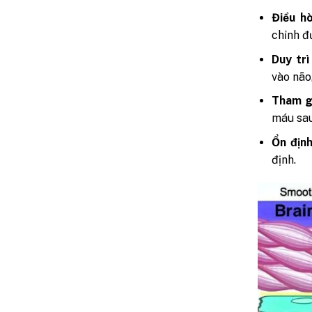
Điều h
chỉnh đ
Duy trì
vào não
Tham g
máu sau
Ổn định
định.