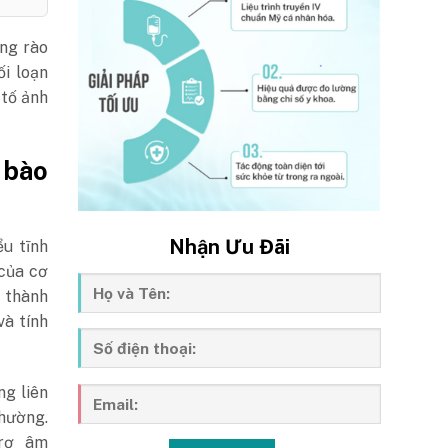
àng rào
ối loạn
 tố ảnh
 bào
Nhận Ưu Đãi
u tĩnh
 của cơ
 thành
à tính
ng liên
thường.
trợ âm