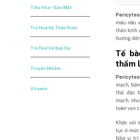
Tiêu Hóa - Gan Mật
Pericytes 
máu não v
Trẻ Hoá Hệ Thần Kinh
thần kinh 
hưởng đến 
Trẻ Hoá Và Đẹp Da
Tế bà
thầm 
Truyền Nhiễm
Pericytes
mạch, bám
Vitamin
thể, đặc 
mạch, như
toàn vẹn c
Khác với n
tục ở mức 
Nhờ vị tr