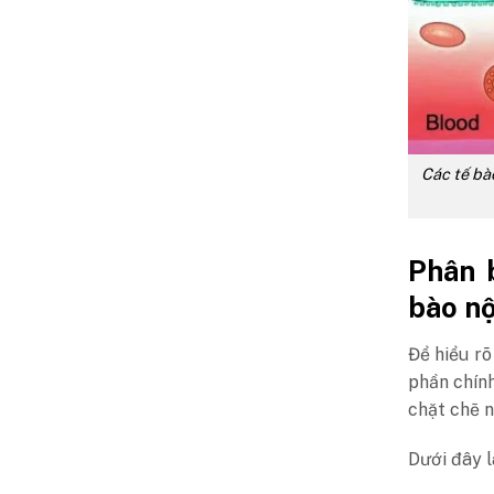
Các tế bào
Phân b
bào n
Để hiểu rõ
phần chính
chặt chẽ 
Dưới đây là