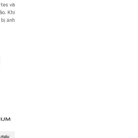
ytes và
ão. Khi
 bị ảnh
h máu