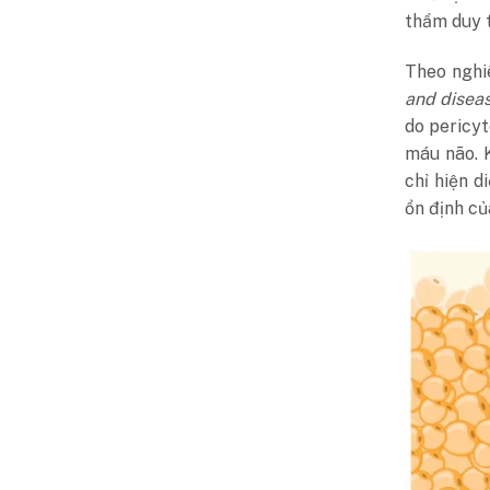
thầm duy t
Theo ngh
and disea
do pericy
máu não. 
chỉ hiện d
ổn định củ