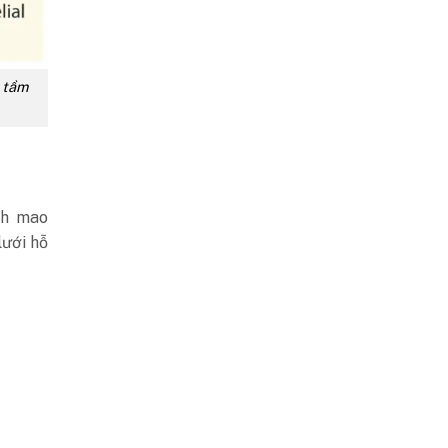
u tầm
nh mao
ưới hỗ