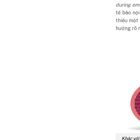
during em
tế bào nội
thiếu một
hưởng rõ r
Khác với