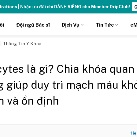
ydrations | Nhận ưu đãi chỉ DÀNH RIÊNG cho Member DripClub!
C
ôi
Đội ngũ Bác sĩ
Dịch Vụ
Tin Tức
eM
ủ
|
Thông Tin Y Khoa
cytes là gì? Chìa khóa quan
g giúp duy trì mạch máu kh
 và ổn định
Hiệ