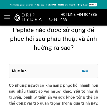
Skip
Tận hưởng nhiều quyền lợi độc quyền, chỉ DÀNH RIÊNG cho Member DripClub!
Chi tiết ➝
to
content
HOTLINE: +84 90 1885
088
Peptide nào được sử dụng để
phục hồi sau phẫu thuật và ảnh
hưởng ra sao?
Mục lục
Hiện
Có những người có khả năng phục hồi nhanh hơn
sau phẫu thuật so với người khác. Yếu tố như di
truyền, bệnh lý tiềm ẩn và sức khỏe tổng thể có
thể đóng vai trò quan trọng trong quá trình này.