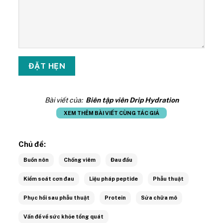
Bài viết của:
Biên tập viên Drip Hydration
XEM THÊM BÀI VIẾT CÙNG TÁC GIẢ
Chủ đề:
Buồn nôn
Chống viêm
Đau đầu
Kiểm soát cơn đau
Liệu pháp peptide
Phẫu thuật
Phục hồi sau phẫu thuật
Protein
Sửa chữa mô
Vấn đề về sức khỏe tổng quát