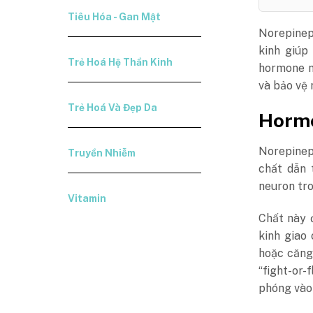
Tiêu Hóa - Gan Mật
Norepinep
kinh giúp
Trẻ Hoá Hệ Thần Kinh
hormone n
và bảo vệ 
Trẻ Hoá Và Đẹp Da
Hormo
Norepinep
Truyền Nhiễm
chất dẫn 
neuron tro
Vitamin
Chất này 
kinh giao
hoặc căng
“fight-or-
phóng vào 