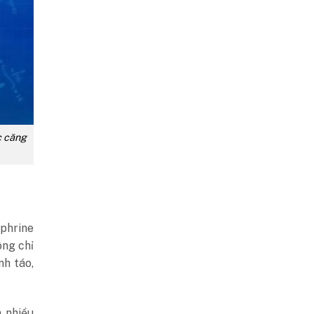
c căng
ephrine
ông chỉ
nh táo,
 nhiều