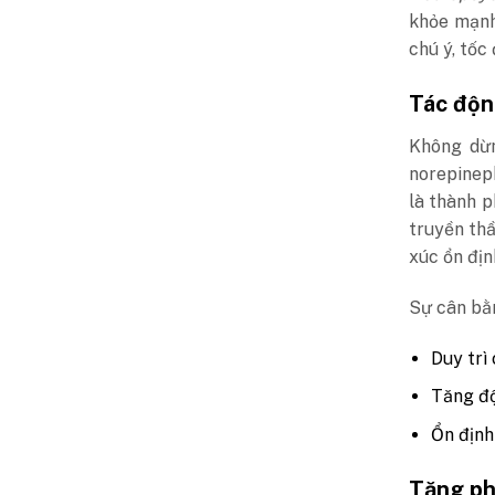
khỏe mạnh
chú ý, tốc
Tác độn
Không dừn
norepineph
là thành p
truyền th
xúc ổn địn
Sự cân bằ
Duy trì
Tăng đ
Ổn địn
Tăng ph