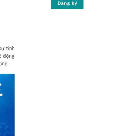
Đăng ký
sự tỉnh
ó động
ộng.