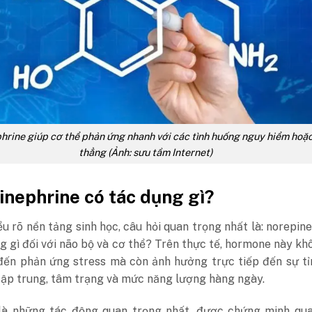
hrine giúp cơ thể phản ứng nhanh với các tình huống nguy hiểm hoặ
thẳng (Ảnh: sưu tầm Internet)
nephrine có tác dụng gì?
ểu rõ nền tảng sinh học, câu hỏi quan trọng nhất là: norepin
g gì đối với não bộ và cơ thể? Trên thực tế, hormone này kh
 đến phản ứng stress mà còn ảnh hưởng trực tiếp đến sự tỉ
tập trung, tâm trạng và mức năng lượng hàng ngày.
là những tác động quan trọng nhất, được chứng minh qua