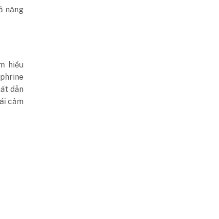
hả năng
m hiểu
phrine
hất dẫn
hái cảm