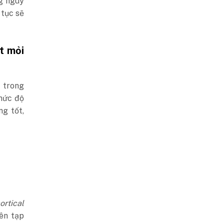
g nguy
 tục sẽ
t mỏi
 trong
mức độ
ng tốt,
ortical
rên tạp