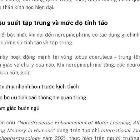
 thần kinh học hiện đại.
ệu suất tập trung và mức độ tỉnh táo
ổi bật nhất khi nói đến norepinephrine có tác dụng gì chính
cường sự tỉnh táo và tập trung.
ày hoạt động mạnh tại vùng locus coeruleus – trung tâ
 giác và chú ý của não. Khi norepinephrine tăng, các neur
quả hơn, giúp:
n ứng nhanh hơn trước kích thích
o bộ ưu tiên các thông tin quan trọng
ảm giác buồn ngủ
iên cứu
“Noradrenergic Enhancement of Motor Learning, Att
ing Memory in Humans”
đăng trên tạp chí
International Jou
chopharmacology
năm 2021, thực hiện trên người trưởng