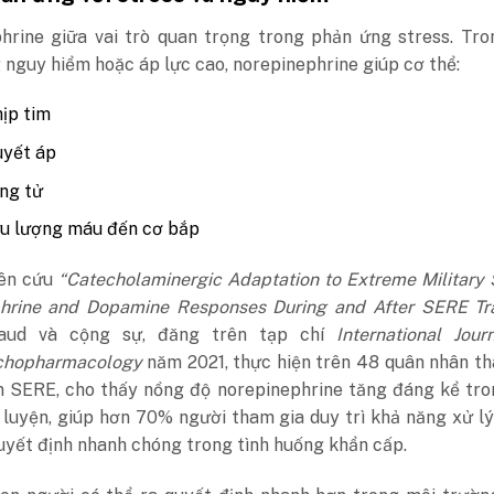
hrine giữa vai trò quan trọng trong phản ứng stress. Tro
 nguy hiểm hoặc áp lực cao, norepinephrine giúp cơ thể:
ịp tim
uyết áp
ng tử
ưu lượng máu đến cơ bắp
iên cứu
“Catecholaminergic Adaptation to Extreme Military 
hrine and Dopamine Responses During and After SERE Tra
aud và cộng sự, đăng trên tạp chí
International Jour
chopharmacology
năm 2021, thực hiện trên 48 quân nhân t
n SERE, cho thấy nồng độ norepinephrine tăng đáng kể tro
 luyện, giúp hơn 70% người tham gia duy trì khả năng xử l
quyết định nhanh chóng trong tình huống khẩn cấp.