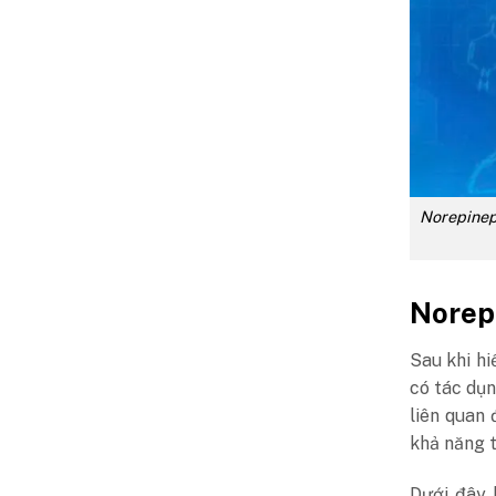
Norepinep
Norepi
Sau khi hi
có tác dụn
liên quan
khả năng 
Dưới đây 