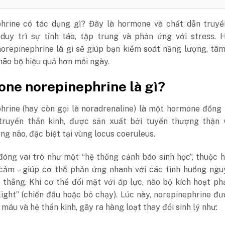
hrine có tác dụng gì? Đây là hormone và chất dẫn truyề
 duy trì sự tỉnh táo, tập trung và phản ứng với stress. 
orepinephrine là gì sẽ giúp bạn kiểm soát năng lượng, tâ
não bộ hiệu quả hơn mỗi ngày.
ne norepinephrine là gì?
hrine (hay còn gọi là noradrenaline) là một hormone đồng 
truyền thần kinh, được sản xuất bởi tuyến thượng thận 
ng não, đặc biệt tại vùng locus coeruleus.
đóng vai trò như một “hệ thống cảnh báo sinh học”, thuộc 
 cảm – giúp cơ thể phản ứng nhanh với các tình huống ngu
 thẳng. Khi cơ thể đối mặt với áp lực, não bộ kích hoạt p
flight” (chiến đấu hoặc bỏ chạy). Lúc này, norepinephrine đư
máu và hệ thần kinh, gây ra hàng loạt thay đổi sinh lý như: