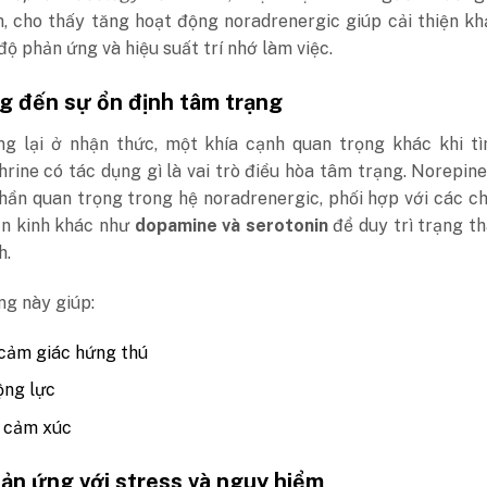
, cho thấy tăng hoạt động noradrenergic giúp cải thiện k
 độ phản ứng và hiệu suất trí nhớ làm việc.
g đến sự ổn định tâm trạng
g lại ở nhận thức, một khía cạnh quan trọng khác khi tì
rine có tác dụng gì là vai trò điều hòa tâm trạng.
Norepine
hần quan trọng trong hệ noradrenergic, phối hợp với các c
ần kinh khác như
dopamine và serotonin
để duy trì trạng t
h.
ng này giúp:
 cảm giác hứng thú
ộng lực
h cảm xúc
ản ứng với stress và nguy hiểm