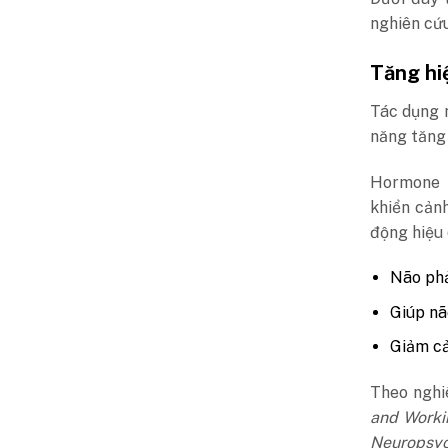
nghiên cứu
Tăng hi
Tác dụng n
năng tăng 
Hormone n
khiển cảnh
động hiệu 
Não phả
Giúp nã
Giảm c
Theo ngh
and Work
Neuropsy