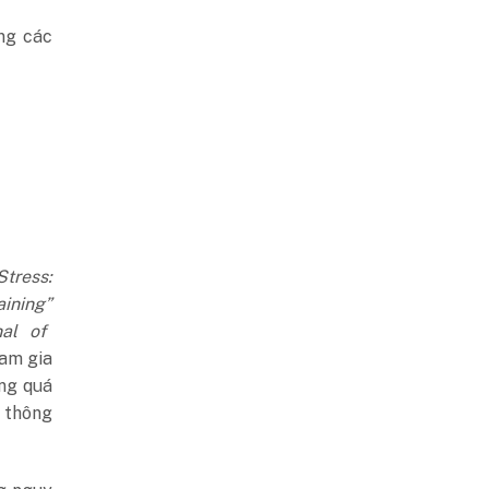
ng các
Stress:
ining”
nal of
ham gia
ng quá
ý thông