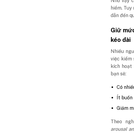
Nhờ vậy c
hiểm. Tuy 
dẫn đến qu
Giữ mức
kéo dài
Nhiều ngư
việc kiểm
kích hoạt
bạn sẽ:
Có nhiề
Ít buồn
Giảm mệ
Theo ng
arousal a