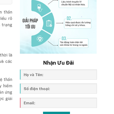
n thần
Hiểu rõ
m trạng
thời là
và các
Nhận Ưu Đãi
hệ thần
y hiểm
hản ứng
ợc giải