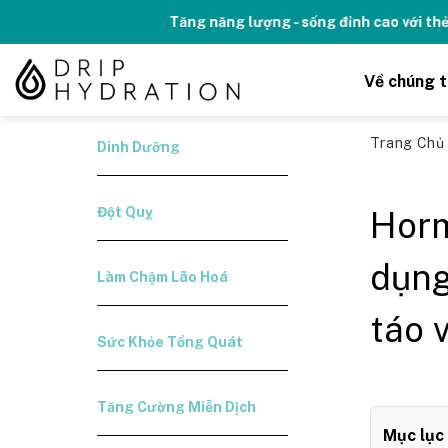
Skip
Kỉ niệm 10 năm Thương hiệu Drip H
to
content
Về chúng t
Trang Ch
Dinh Dưỡng
Đột Quỵ
Horm
dụng
Làm Chậm Lão Hoá
táo 
Sức Khỏe Tổng Quát
Tăng Cường Miễn Dịch
Mục lục