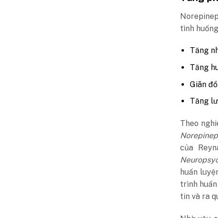
Norepinep
tình huống
Tăng nh
Tăng h
Giãn đồ
Tăng l
Theo ngh
Norepinep
của Reyn
Neuropsy
huấn luyệ
trình huấn
tin và ra 