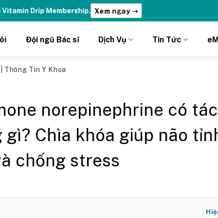
ydrations | Nhận ưu đãi chỉ DÀNH RIÊNG cho Member DripClub!
C
ôi
Đội ngũ Bác sĩ
Dịch Vụ
Tin Tức
eM
ủ
|
Thông Tin Y Khoa
one norepinephrine có tác
 gì? Chìa khóa giúp não tỉn
và chống stress
Hiệ