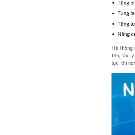
Tăng nh
Tăng h
Tăng l
Nâng c
Hệ thống n
táo, chú 
lực, thì n