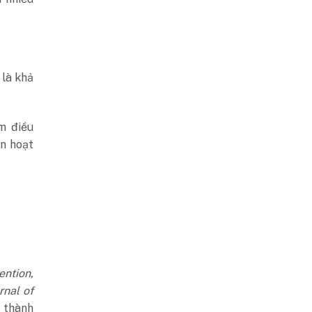
 là khả
m điều
on hoạt
ention,
rnal of
 thành