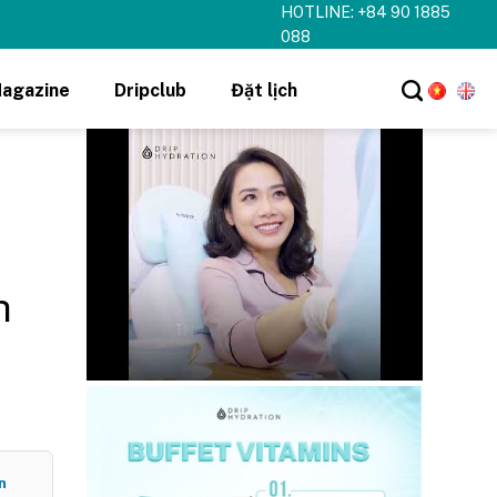
HOTLINE: +84 90 1885
hi tiết ➝
088
agazine
Dripclub
Đặt lịch
h
n