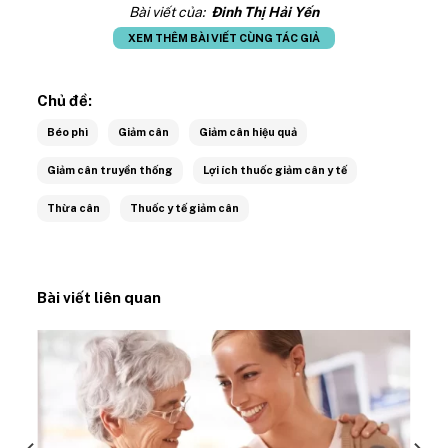
Bài viết của:
Đinh Thị Hải Yến
XEM THÊM BÀI VIẾT CÙNG TÁC GIẢ
Chủ đề:
Béo phì
Giảm cân
Giảm cân hiệu quả
Giảm cân truyền thống
Lợi ích thuốc giảm cân y tế
Thừa cân
Thuốc y tế giảm cân
Bài viết liên quan