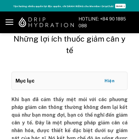
Skip
Tận hưởng nhiều quyền lợi độc quyền, chỉ DÀNH RIÊNG cho Member DripClub!
Chi tiết ➝
to
content
HOTLINE: +84 90 1885
088
Những lợi ích thuốc giảm cân y
tế
Mục lục
Hiện
Khi bạn đã cảm thấy mệt mỏi với các phương
pháp giảm cân thông thường không đem lại kết
quả như bạn mong đợi, bạn có thể nghĩ đến giảm
cân y tế. Đây là một phương pháp giảm cân cá
nhân hóa, được thiết kế đặc biệt dưới sự giám
sát của bác sĩ. Nó kết hợp chế độ ăn uống được