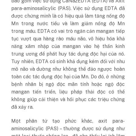
bao gồm việc sử dụng CaNa2EDTA (EDTA) và Axit
para-aminosalicylic (PAS). Việc sử dụng EDTA đã
được chứng minh là có hiệu quả làm tăng nồng độ
Mn trong nước tiểu và làm giảm nồng độ Mn
trong máu. EDTA có vai trò ngăn cản mangan tiếp
tục vượt qua hàng rào máu não, vô hiệu hóa khả
năng xâm nhập của mangan vào hệ thần kinh
trung ương để phát huy tác dụng độc hại của nó.
Tuy nhiên, EDTA có sinh khả dụng kém đối với nhu
mô não và dường như không thể đảo ngược hoàn
toàn các tác dụng độc hại của Mn. Do đó, ở những
bệnh nhân bị ngộ độc mãn tính hoặc ngộ độc
mangan tiến triển, liệu pháp thải độc có thể
không giúp cải thiện và hồi phục các triệu chứng
đã xảy ra.
Một phân tử tạo phức khác, axit para-
aminosalicylic (PAS) – thường được sử dụng như