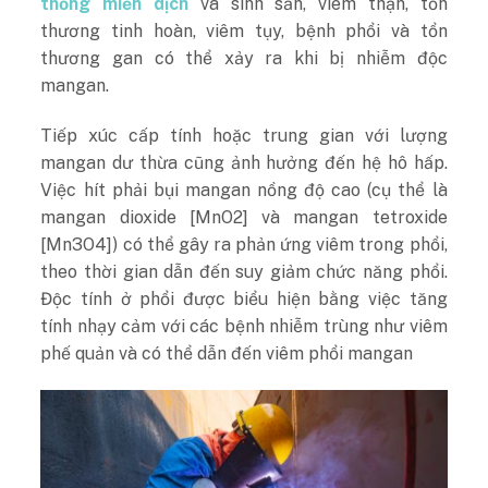
thống miễn dịch
và sinh sản, viêm thận, tổn
thương tinh hoàn, viêm tụy, bệnh phổi và tổn
thương gan có thể xảy ra khi bị nhiễm độc
mangan.
Tiếp xúc cấp tính hoặc trung gian với lượng
mangan dư thừa cũng ảnh hưởng đến hệ hô hấp.
Việc hít phải bụi mangan nồng độ cao (cụ thể là
mangan dioxide [MnO2] và mangan tetroxide
[Mn3O4]) có thể gây ra phản ứng viêm trong phổi,
theo thời gian dẫn đến suy giảm chức năng phổi.
Độc tính ở phổi được biểu hiện bằng việc tăng
tính nhạy cảm với các bệnh nhiễm trùng như viêm
phế quản và có thể dẫn đến viêm phổi mangan