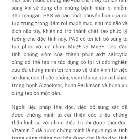
một loại thuốc chống lao – đã cho thấy lợi ích lâm
sàng khi sử dụng cho những bệnh nhân bị nhiễm
độc mangan. PAS và các chất chuyển hóa của nó
tập trung trong đám rối mạch mạc, nhu mô não và
dịch não tủy, khiến nó trở thành chất tạo phức lý
tưởng cho độc tính này. PAS có lợi ích bổ sung là
tạo phức với cả nhóm Mn2+ và Mn3+. Các đặc
tính chống viêm của thành phần axit salicylic
cũng có thể tạo ra tác dụng có lợi, vì các nghiên
cứu đã chứng minh lợi ích bảo vệ thần kinh từ việc
sử dụng các thuốc chống viêm không steroid khác
trong bệnh Alzheimer, bệnh Parkinson và bệnh xơ
cứng teo cơ một bên.
Ngoài liệu pháp thải độc, việc bổ sung sắt đã
được chứng minh là cải thiện các triệu chứng
thần kinh so với nhóm điều trị chỉ được thải độc.
Vitamin E đã được chứng minh là ngăn ngừa tình
trạng căng thẳng oxy hóa được cho là do độc tính