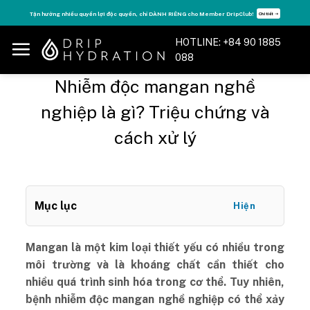
Skip
Tận hưởng nhiều quyền lợi độc quyền, chỉ DÀNH RIÊNG cho Member DripClub!
Chi tiết ➝
to
content
HOTLINE: +84 90 1885
088
Nhiễm độc mangan nghề
nghiệp là gì? Triệu chứng và
cách xử lý
Mục lục
Hiện
Mangan là một kim loại thiết yếu có nhiều trong
môi trường và là khoáng chất cần thiết cho
nhiều quá trình sinh hóa trong cơ thể. Tuy nhiên,
bệnh nhiễm độc mangan nghề nghiệp có thể xảy