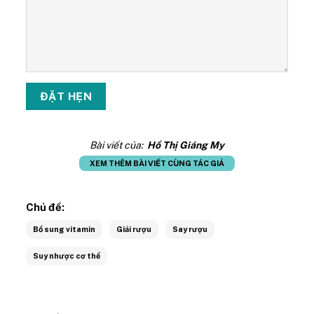
Bài viết của:
Hồ Thị Giáng My
XEM THÊM BÀI VIẾT CÙNG TÁC GIẢ
Chủ đề:
Bổ sung vitamin
Giải rượu
Say rượu
Suy nhược cơ thể