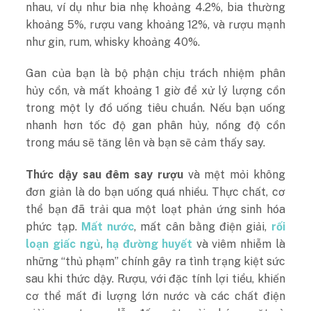
nhau, ví dụ như bia nhẹ khoảng 4.2%, bia thường
khoảng 5%, rượu vang khoảng 12%, và rượu mạnh
như gin, rum, whisky khoảng 40%.
Gan của bạn là bộ phận chịu trách nhiệm phân
hủy cồn, và mất khoảng 1 giờ để xử lý lượng cồn
trong một ly đồ uống tiêu chuẩn. Nếu bạn uống
nhanh hơn tốc độ gan phân hủy, nồng độ cồn
trong máu sẽ tăng lên và bạn sẽ cảm thấy say.
Thức dậy sau đêm say rượu
và mệt mỏi không
đơn giản là do bạn uống quá nhiều. Thực chất, cơ
thể bạn đã trải qua một loạt phản ứng sinh hóa
phức tạp.
Mất nước
, mất cân bằng điện giải,
rối
loạn giấc ngủ
,
hạ đường huyết
và viêm nhiễm là
những “thủ phạm” chính gây ra tình trạng kiệt sức
sau khi thức dậy. Rượu, với đặc tính lợi tiểu, khiến
cơ thể mất đi lượng lớn nước và các chất điện