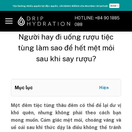
Skip
Tận hưởng nhiều quyền lợi độc quyền, chỉ DÀNH RIÊNG cho Member DripClub!
Chi tiết ➝
to
content
HOTLINE: +84 90 1885
088
Người hay đi uống rượu tiệc
tùng làm sao để hết mệt mỏi
sau khi say rượu?
Mục lục
Hiện
Một đêm tiệc tùng thâu đêm có thể để lại dư vị
khó quên, nhưng không phải theo cách bạn
mong muốn. Cảm giác mệt mỏi, choáng váng và
uể oải sau khi thức dậy là điều không thể tránh