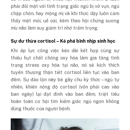
phải đối mặt với tình trạng giấc ngủ bị vỡ vụn, ngủ
chập chờn, hay mộng mị và khi thức dậy luôn cảm
thấy mệt mỏi, uể oải, kèm theo hội chứng sương
mù não làm suy giảm trí nhớ trầm trọng.
Sự dư thừa cortisol – Kẻ phá bĩnh nhịp sinh học
Khi áp lực công việc kéo dài kết hợp cùng sự
thiếu hụt chất chống oxy hóa làm gia tăng tình
trạng stress oxy hóa tại não, nó sẽ kích thích
tuyến thượng thận tiết cortisol liên tục vào ban
đêm. Sự đảo lộn này bẻ gãy chu kỳ thức – ngủ tự
nhiên, khiến nồng độ cortisol (vốn phải cao vào
ban ngày) lại đạt đỉnh vào ban đêm, triệt tiêu
hoàn toàn cơ hội tìm kiếm giấc ngủ ngon không
dùng thuốc của người bệnh.