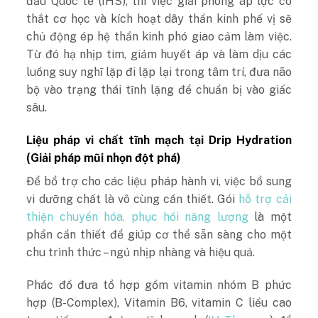
đầu Quốc tế (IHS), thì việc giải phóng áp lực co
thắt cơ học và kích hoạt dây thần kinh phế vị sẽ
chủ động ép hệ thần kinh phó giao cảm làm việc.
Từ đó hạ nhịp tim, giảm huyết áp và làm dịu các
luồng suy nghĩ lặp đi lặp lại trong tâm trí, đưa não
bộ vào trạng thái tĩnh lặng để chuẩn bị vào giấc
sâu.
Liệu pháp vi chất tĩnh mạch tại Drip Hydration
(Giải pháp mũi nhọn đột phá)
Để bổ trợ cho các liệu pháp hành vi, việc bổ sung
vi dưỡng chất là vô cùng cần thiết. Gói
hỗ trợ cải
thiện chuyển hóa, phục hồi năng lượng
là một
phần cần thiết để giúp cơ thể sẵn sàng cho một
chu trình thức – ngủ nhịp nhàng và hiệu quả.
Phác đồ đưa tổ hợp gồm vitamin nhóm B phức
hợp (B-Complex), Vitamin B6, vitamin C liều cao