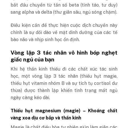
bắt đầu chuyển từ tần số beta (tỉnh táo, tư duy)
sang alpha và delta (thư giãn sâu, ngủ sóng chậm).
Điều kiện cần để thực hiện cuộc dịch chuyển này
chính là sự dồi dào về mặt dinh dưỡng của các tế
bào não và nhịp sinh học ổn định.
Vòng lặp 3 tác nhân vô hình bóp nghẹt
giấc ngủ của bạn
Khi hệ thần kinh thiếu đi các chất xúc tác sinh
học, một vòng lặp 3 tác nhân (thiếu hụt magie,
thiếu hụt vitamin nhóm B và sự tích tụ cortisol dư
thừa) được thành lập khiến tình trạng mất ngủ
ngày càng kéo dài.
Thiếu hụt magnesium (magie) – Khoáng chất
vàng xoa dịu cơ bắp và thần kinh
Magie là chất điều hòa tự nhiên giúp làm giãn các