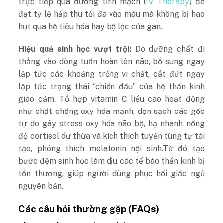
trực tiếp qua đường tĩnh mạch (
IV Therapy
) để
đạt tỷ lệ hấp thu tối đa vào máu mà không bị hao
hụt qua hệ tiêu hóa hay bộ lọc của gan.
Hiệu quả sinh học vượt trội:
Do dưỡng chất đi
thẳng vào dòng tuần hoàn lên não, bổ sung ngay
lập tức các khoảng trống vi chất, cắt đứt ngay
lập tức trạng thái “chiến đấu” của hệ thần kinh
giao cảm. Tổ hợp vitamin C liều cao hoạt động
như chất chống oxy hóa mạnh, dọn sạch các gốc
tự do gây stress oxy hóa não bộ, hạ nhanh nồng
độ cortisol dư thừa và kích thích tuyến tùng tự tái
tạo, phóng thích melatonin nội sinh.Từ đó tạo
bước đệm sinh học làm dịu các tế bào thần kinh bị
tổn thương, giúp người dùng phục hồi giấc ngủ
nguyên bản.
Các câu hỏi thường gặp (FAQs)