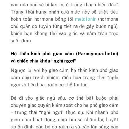
não của bạn sẽ bị kẹt lại ở trạng thái “chiến đấu”.
Trạng thái hưng phấn quá mức này sẽ triệt tiêu
hoàn toàn hormone bóng tối
melatonin
(hormone
chủ quản do tuyến tùng tiết ra để gây buồn ngủ),
khiến bạn không thể vào giấc và nằm trằn trọc
suốt đêm.
Hệ thần kinh phó giao cảm (Parasympathetic)
và chiếc chìa khóa “nghỉ ngơi”
Ngược lại với hệ giao cảm, hệ thần kinh phó giao
cảm chịu trách nhiệm điều hòa trạng thái “nghỉ
ngơi và tiêu hóa”, giúp cơ thể tái tạo.
Để đi vào giấc ngủ sâu, cơ thể bắt buộc phải
chuyển giao quyền kiểm soát cho hệ phó giao cảm
– trạng thái “nghỉ ngơi” thực sự. Khi nhánh phó
giao cảm hoạt động, nhịp tim sẽ chậm lại, huyết
áp ổn định, các bó cơ giãn ra và các làn sóng não