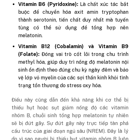
Vitamin B6 (Pyridoxine):
Là chất xúc tác bắt
buộc để chuyển hóa axit amin tryptophan
thành serotonin, tiền chất duy nhất mà tuyến
tùng có thể sử dụng để tổng hợp nên
melatonin.
Vitamin B12 (Cobalamin) và Vitamin B9
(Folate):
Đóng vai trò cốt lõi trong chu trình
methyl hóa, giúp duy trì nồng độ melatonin nội
sinh ổn định theo đúng chu kỳ ngày đêm và bảo
vệ lớp vỏ myelin của các sợi thần kinh khỏi tình
trạng tổn thương do stress oxy hóa.
Điều này cũng dẫn đến khả năng khi cơ thể bị
thiếu hụt hoặc sụt giảm nồng độ các vitamin
nhóm B, chuỗi sinh tổng hợp melatonin tự nhiên
sẽ bị đứt gãy. Sự đứt gãy này trực tiếp tàn phá
cấu trúc của giai đoạn ngủ sâu (NREM). Đây là lý
do vì sao người bị thiếu hụt vitamin nhóm B luôn