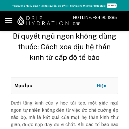
Skip
Tận hưởng nhiều quyền lợi độc quyền, chỉ DÀNH RIÊNG cho Member DripClub!
Chi tiết ➝
to
content
HOTLINE: +84 90 1885
088
Bí quyết ngủ ngon không dùng
thuốc: Cách xoa dịu hệ thần
kinh từ cấp độ tế bào
Mục lục
Hiện
Dưới lăng kính của y học tái tạo, một giấc ngủ
ngon tự nhiên không đến từ việc ức chế cưỡng ép
não bộ, mà là kết quả của một hệ thần kinh thư
giãn, được nạp đầy đủ vi chất. Khi các tế bào não