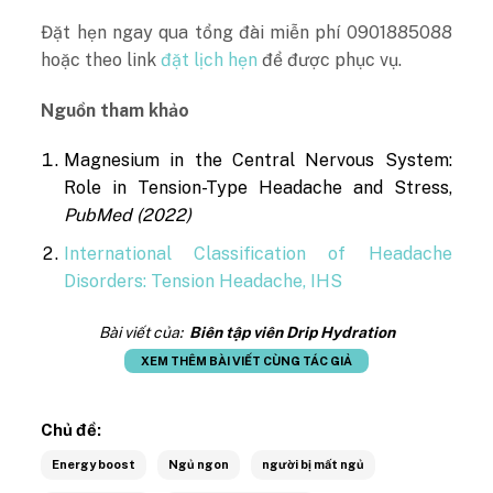
Đặt hẹn ngay qua tổng đài miễn phí 0901885088
hoặc theo link
đặt lịch hẹn
để được phục vụ.
Nguồn tham khảo
Magnesium in the Central Nervous System:
Role in Tension-Type Headache and Stress,
PubMed (2022)
International Classification of Headache
Disorders: Tension Headache, IHS
Bài viết của:
Biên tập viên Drip Hydration
XEM THÊM BÀI VIẾT CÙNG TÁC GIẢ
Chủ đề:
Energy boost
Ngủ ngon
người bị mất ngủ