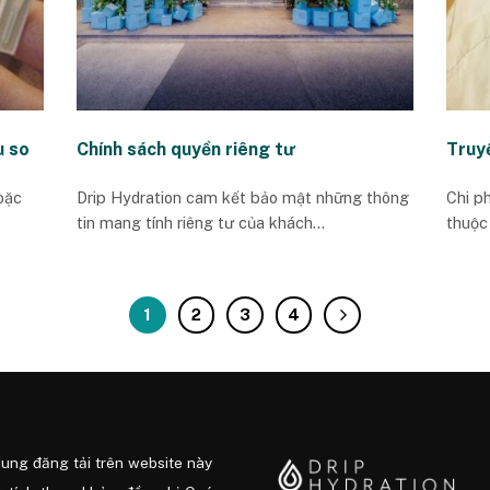
u so
Chính sách quyền riêng tư
Truyề
oặc
Drip Hydration cam kết bảo mật những thông
Chi ph
tin mang tính riêng tư của khách...
thuộc 
1
2
3
4
dung đăng tải trên website này