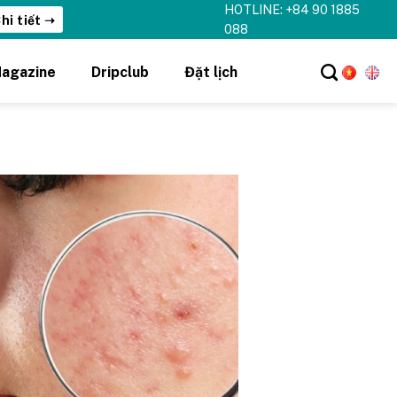
HOTLINE: +84 90 1885
hi tiết ➝
088
agazine
Dripclub
Đặt lịch