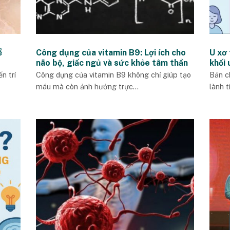
ể
Công dụng của vitamin B9: Lợi ích cho
U xơ
não bộ, giấc ngủ và sức khỏe tâm thần
khối 
n trí
Công dụng của vitamin B9 không chỉ giúp tạo
Bản c
máu mà còn ảnh hưởng trực...
lành t