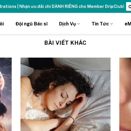
ydrations | Nhận ưu đãi chỉ DÀNH RIÊNG cho Member DripClub!
C
ôi
Đội ngũ Bác sĩ
Dịch Vụ
Tin Tức
eM
BÀI VIẾT KHÁC