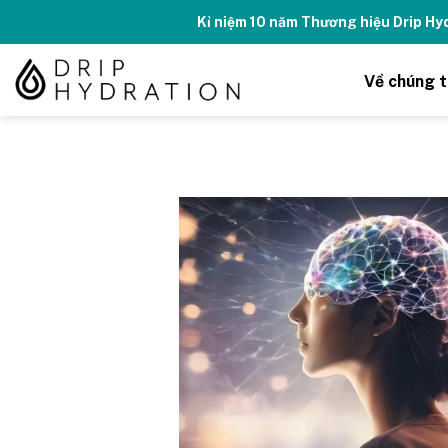
Skip
Kỉ niệm 10 năm Thương hiệu Drip H
to
content
Về chúng t