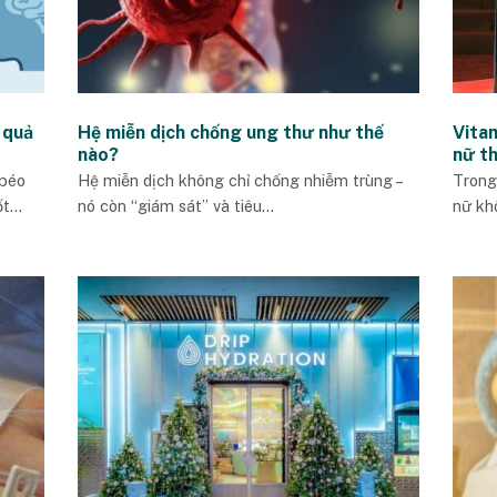
 quả
Hệ miễn dịch chống ung thư như thế
Vita
nào?
nữ t
 béo
Hệ miễn dịch không chỉ chống nhiễm trùng –
Trong
...
nó còn “giám sát” và tiêu...
nữ kh