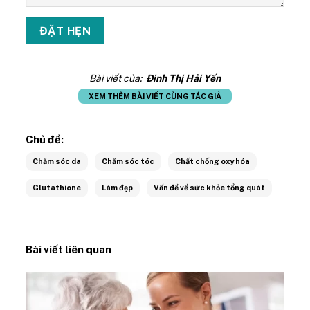
Bài viết của:
Đinh Thị Hải Yến
XEM THÊM BÀI VIẾT CÙNG TÁC GIẢ
Chủ đề:
Chăm sóc da
Chăm sóc tóc
Chất chống oxy hóa
Glutathione
Làm đẹp
Vấn đề về sức khỏe tổng quát
Bài viết liên quan