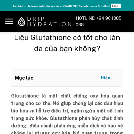
Skip
Tăng năng lượng - sống đỉnh cao với thẻ Vitamin Drip Membership.
ết ➝
Xem ngay ➝
to
content
HOTLINE: +84 90 1885
088
Liệu Glutathione có tốt cho làn
da của bạn không?
Mục lục
Hiện
Glutathione là một chất chống oxy hóa quan
trọng cho cơ thể. Nó giúp chống lại các dấu hiệu
lão hóa và hỗ trợ điều trị, ngăn ngừa một số tình
trạng sức khỏe. Glutathione phân hủy chất dinh
dưỡng, điều chỉnh phản ứng miễn dịch và bảo vệ
chống lại stress oxy hóa. Nó quan trọng trong