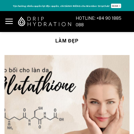
Skip
Tận hưởng nhiều quyền lợi độc quyền, chỉ DÀNH RIÊNG cho Member DripClub!
Chi tiết ➝
to
content
HOTLINE: +84 90 1885
088
LÀM ĐẸP